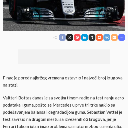
Finac je pored najbržeg vremena ostavrio i najveći broj krugova
na stazi.
Valtteri Bottas danas je sa svojim timom radio na testiranju aero
podataka i guma, pošto se Mercedes u prve tri trke mučio sa
podešavanjem balansa i degradacijom guma. Sebastian Vettel je
test završio na drugom mestu sa izveženih 63 krugova, jer je
Ferrari tokom jutra imao problema sa motorm zbog curenja ulja,