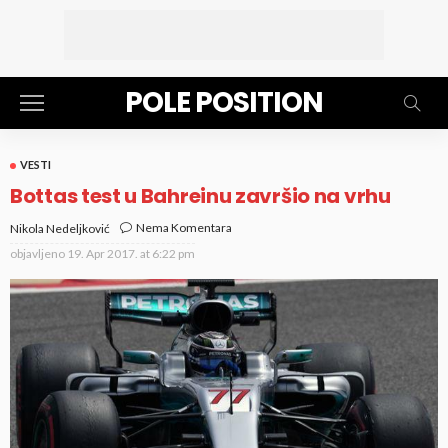
POLE POSITION
VESTI
Bottas test u Bahreinu završio na vrhu
Nema Komentara
Nikola Nedeljković
objavljeno
19. Apr 2017. at 6:22 pm