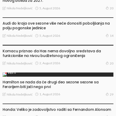
novog bolida za 2027.
5, August 2026
Nikola Nedeljković
20
VESTI
Audi do kraja ove sezone više neće donositi poboljšanja na
polju pogonske jedinice
5, August 2026
Nikola Nedeljković
14
VESTI
Komacu priznao da Has nema dovoljno sredstava da
funkcioniše na nivou budžetsnog ograničenja
2, August 2026
Nikola Nedeljković
20
VESTI
Hamilton se nada da će drugi deo sezone sezone sa
Ferarijem biti jači nego prvi
1, August 2026
Nikola Nedeljković
29
VESTI
Honda: Veliko je zadovoljstvo raditi sa Fernandom Alonsom