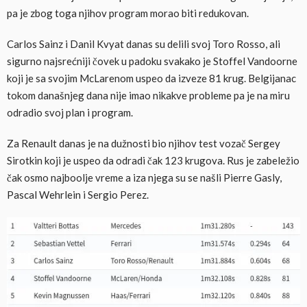
pa je zbog toga njihov program morao biti redukovan.
Carlos Sainz i Danil Kvyat danas su delili svoj Toro Rosso, ali
sigurno najsrećniji čovek u padoku svakako je Stoffel Vandoorne
koji je sa svojim McLarenom uspeo da izveze 81 krug. Belgijanac
tokom današnjeg dana nije imao nikakve probleme pa je na miru
odradio svoj plan i program.
Za Renault danas je na dužnosti bio njihov test vozač Sergey
Sirotkin koji je uspeo da odradi čak 123 krugova. Rus je zabeležio
čak osmo najboolje vreme a iza njega su se našli Pierre Gasly,
Pascal Wehrlein i Sergio Perez.