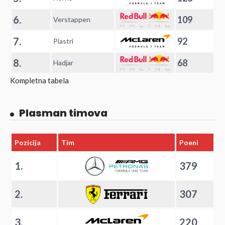
6.
109
Verstappen
7.
92
Piastri
8.
68
Hadjar
Kompletna tabela
Plasman timova
Pozicija
Tim
Poeni
1.
379
2.
307
3.
220