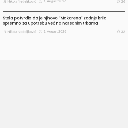
1, August 2026
Nikola Nedeljković
26
VESTI
Stela potvrdio da je njihovo “Makarena” zadnje krilo
spremno za upotrebu već na narednim trkama
1, August 2026
Nikola Nedeljković
32