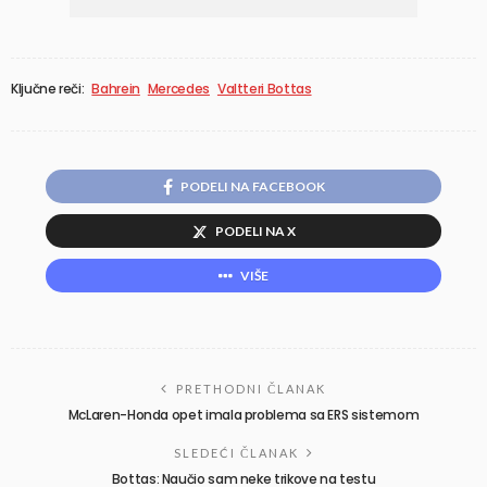
Ključne reči:
Bahrein
Mercedes
Valtteri Bottas
PODELI NA FACEBOOK
PODELI NA X
VIŠE
PRETHODNI ČLANAK
McLaren-Honda opet imala problema sa ERS sistemom
SLEDEĆI ČLANAK
Bottas: Naučio sam neke trikove na testu