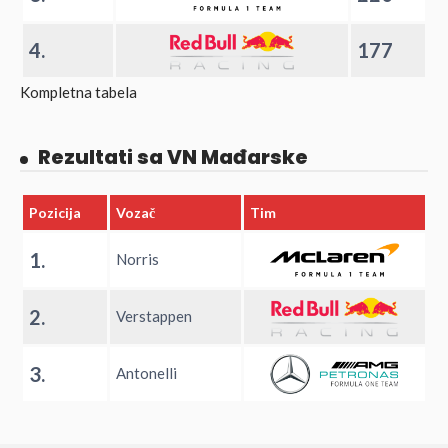
4.
177
Kompletna tabela
Rezultati sa VN Mađarske
Pozicija
Vozač
Tim
1.
Norris
2.
Verstappen
3.
Antonelli