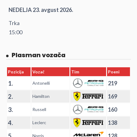
NEDELJA 23. avgust 2026.
Trka
15:00
Plasman vozača
Pozicija
Vozač
Tim
Poeni
1.
219
Antonelli
2.
169
Hamilton
3.
160
Russell
4.
138
Leclerc
5.
128
Norris