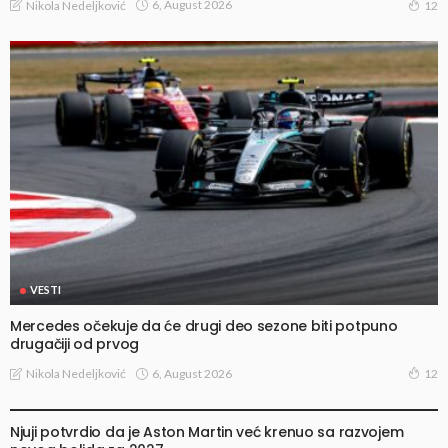
6, August 2026
Nikola Nedeljković
12
VESTI
Mercedes očekuje da će drugi deo sezone biti potpuno
drugačiji od prvog
6, August 2026
Nikola Nedeljković
12
VESTI
Njuji potvrdio da je Aston Martin već krenuo sa razvojem