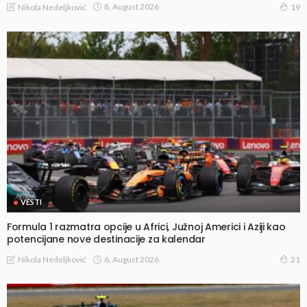
8, August 2026
Nikola Nedeljković
19
VESTI
Formula 1 razmatra opcije u Africi, Južnoj Americi i Aziji kao
potencijane nove destinacije za kalendar
6, August 2026
Nikola Nedeljković
21