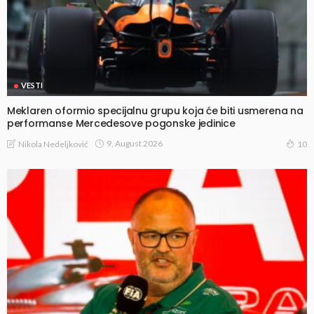
VESTI
Meklaren oformio specijalnu grupu koja će biti usmerena na
performanse Mercedesove pogonske jedinice
9, August 2026
Nikola Nedeljković
10