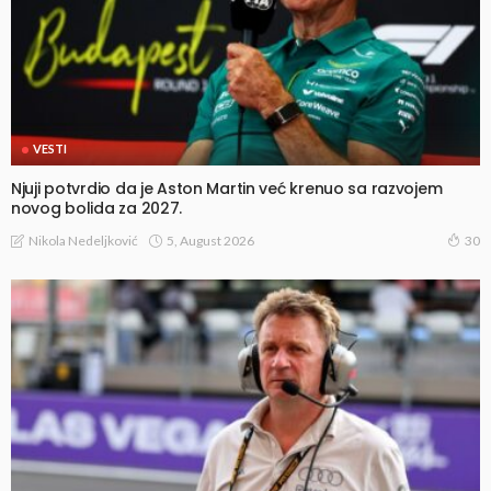
VESTI
Njuji potvrdio da je Aston Martin već krenuo sa razvojem
novog bolida za 2027.
5, August 2026
Nikola Nedeljković
30