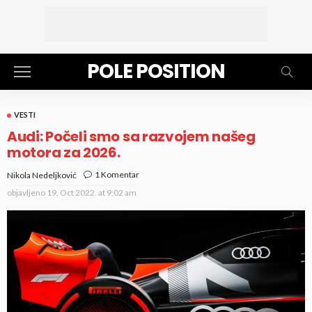
POLE POSITION
VESTI
Audi: Počeli smo sa razvojem našeg
motora za 2026.
1 Komentar
Nikola Nedeljković
objavljeno
19. Oct 2022. at 9:02 am