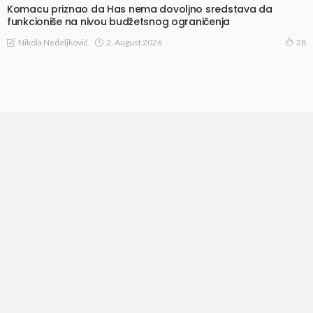
Komacu priznao da Has nema dovoljno sredstava da
funkcioniše na nivou budžetsnog ograničenja
2, August 2026
Nikola Nedeljković
28