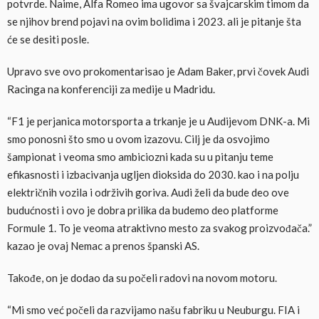
potvrde. Naime, Alfa Romeo ima ugovor sa švajcarskim timom da
se njihov brend pojavi na ovim bolidima i 2023. ali je pitanje šta
će se desiti posle.
Upravo sve ovo prokomentarisao je Adam Baker, prvi čovek Audi
Racinga na konferenciji za medije u Madridu.
“F1 je perjanica motorsporta a trkanje je u Audijevom DNK-a. Mi
smo ponosni što smo u ovom izazovu. Cilj je da osvojimo
šampionat i veoma smo ambiciozni kada su u pitanju teme
efikasnosti i izbacivanja ugljen dioksida do 2030. kao i na polju
električnih vozila i održivih goriva. Audi želi da bude deo ove
budućnosti i ovo je dobra prilika da budemo deo platforme
Formule 1. To je veoma atraktivno mesto za svakog proizvođača.”
kazao je ovaj Nemac a prenos španski AS.
Takođe, on je dodao da su počeli radovi na novom motoru.
“Mi smo već počeli da razvijamo našu fabriku u Neuburgu. FIA i