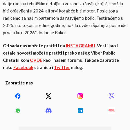
dalje radi na tehničkim detaljima vezano za šasiju, koji će možda
biti objavljeni u 2024. ali prvi korak će biti motor. Posle toga
radićemo sa našim parternom da razvijemo bolid. Testiraćemo u
2025. i to tokom sredine godine, možda ovde u Španiji a posle ide
prva trku u 2026.” dodao je Baker.
Od sada nas možete pratiti i na
INSTAGRAMU
. Vesti kao i
ostale novosti možete pratiti i preko našeg Viber Public
Chata klikom
OVDE
kao i našem forumu. Takođe zapratite
našu
Facebook
stranicu i
Twitter
nalog.
Zapratite nas