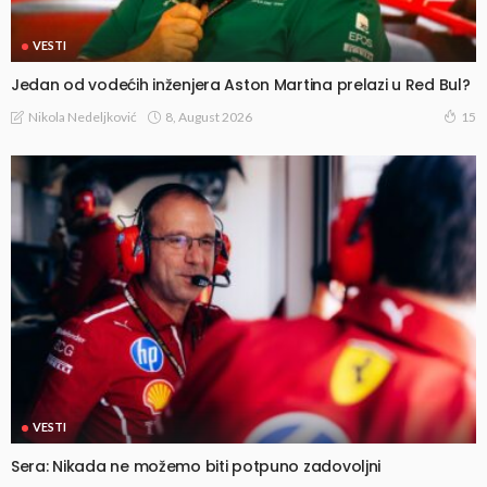
VESTI
Jedan od vodećih inženjera Aston Martina prelazi u Red Bul?
8, August 2026
Nikola Nedeljković
15
VESTI
Sera: Nikada ne možemo biti potpuno zadovoljni