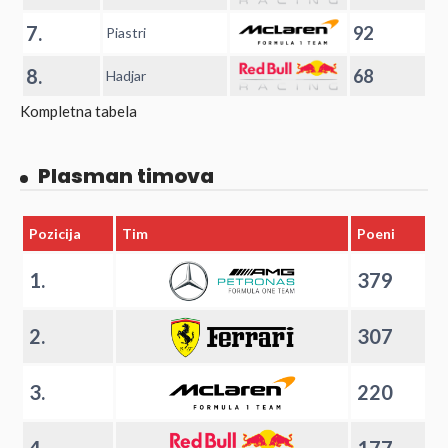
7.
92
Piastri
8.
68
Hadjar
Kompletna tabela
Plasman timova
Pozicija
Tim
Poeni
1.
379
2.
307
3.
220