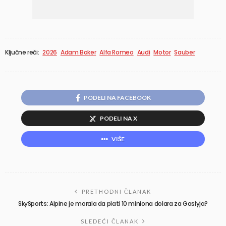
Ključne reči:
2026
Adam Baker
Alfa Romeo
Audi
Motor
Sauber
PODELI NA FACEBOOK
PODELI NA X
VIŠE
PRETHODNI ČLANAK
SkySports: Alpine je morala da plati 10 miniona dolara za Gaslyja?
SLEDEĆI ČLANAK