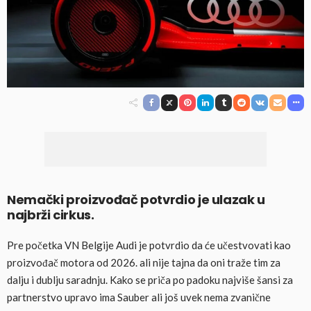
Nemački proizvođač potvrdio je ulazak u
najbrži cirkus.
Pre početka VN Belgije Audi je potvrdio da će učestvovati kao
proizvođač motora od 2026. ali nije tajna da oni traže tim za
dalju i dublju saradnju. Kako se priča po padoku najviše šansi za
partnerstvo upravo ima Sauber ali još uvek nema zvanične