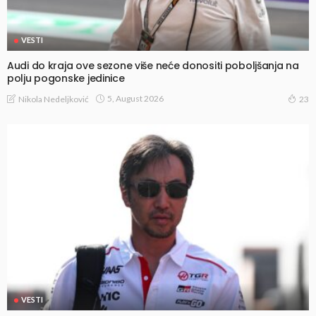
VESTI
Audi do kraja ove sezone više neće donositi poboljšanja na
polju pogonske jedinice
5, August 2026
Nikola Nedeljković
23
VESTI