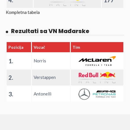
4.
177
Kompletna tabela
Rezultati sa VN Mađarske
Pozicija
Vozač
Tim
1.
Norris
2.
Verstappen
3.
Antonelli