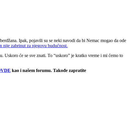
eberdžana. Ipak, pojavili su se neki navodi da bi Nemac mogao da ode
n nije zabrinut za njegovu budućnost.
. Uskoro će se sve znati. To “uskoro” je kratko vreme i mi ćemo to
OVDE
kao i našem forumu. Takođe zapratite