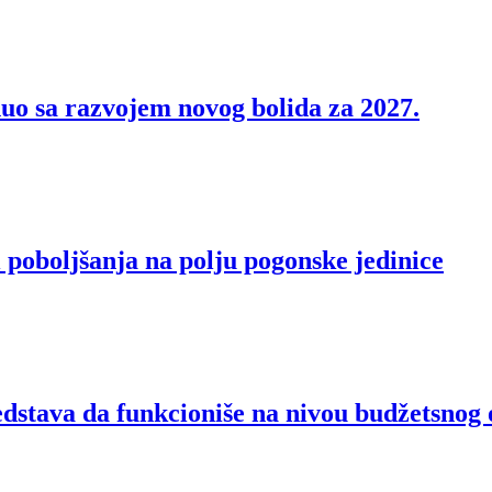
nuo sa razvojem novog bolida za 2027.
i poboljšanja na polju pogonske jedinice
stava da funkcioniše na nivou budžetsnog 