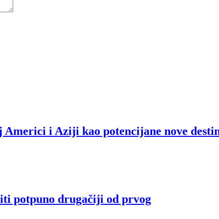
 Americi i Aziji kao potencijane nove desti
iti potpuno drugačiji od prvog