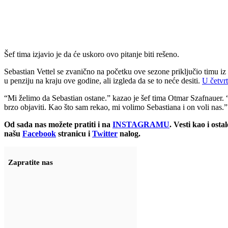
Šef tima izjavio je da će uskoro ovo pitanje biti rešeno.
Sebastian Vettel se zvanično na početku ove sezone priključio timu i
u penziju na kraju ove godine, ali izgleda da se to neće desiti.
U četvr
“Mi želimo da Sebastian ostane.” kazao je šef tima Otmar Szafnauer.
brzo objaviti. Kao što sam rekao, mi volimo Sebastiana i on voli nas.”
Od sada nas možete pratiti i na
INSTAGRAMU
. Vesti kao i ost
našu
Facebook
stranicu i
Twitter
nalog.
Zapratite nas