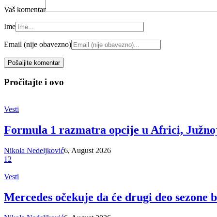
Vaš komentar
Ime
Email (nije obavezno)
Pročitajte i ovo
Vesti
Formula 1 razmatra opcije u Africi, Južnoj
Nikola Nedeljković
6, August 2026
12
Vesti
Mercedes očekuje da će drugi deo sezone b