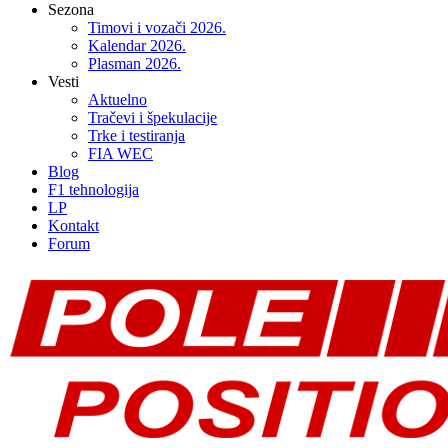
Sezona
Timovi i vozači 2026.
Kalendar 2026.
Plasman 2026.
Vesti
Aktuelno
Tračevi i špekulacije
Trke i testiranja
FIA WEC
Blog
F1 tehnologija
LP
Kontakt
Forum