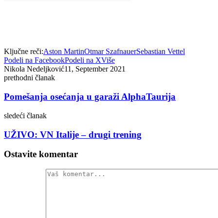
Ključne reči:
Aston Martin
Otmar Szafnauer
Sebastian Vettel
Podeli na Facebook
Podeli na X
Više
Nikola Nedeljković
11, September 2021
prethodni članak
Pomešanja osećanja u garaži AlphaTaurija
sledeći članak
UŽIVO: VN Italije – drugi trening
Ostavite komentar