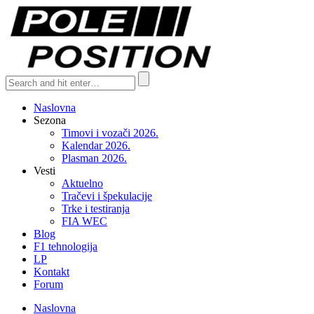
Naslovna
Sezona
Timovi i vozači 2026.
Kalendar 2026.
Plasman 2026.
Vesti
Aktuelno
Tračevi i špekulacije
Trke i testiranja
FIA WEC
Blog
F1 tehnologija
LP
Kontakt
Forum
Naslovna