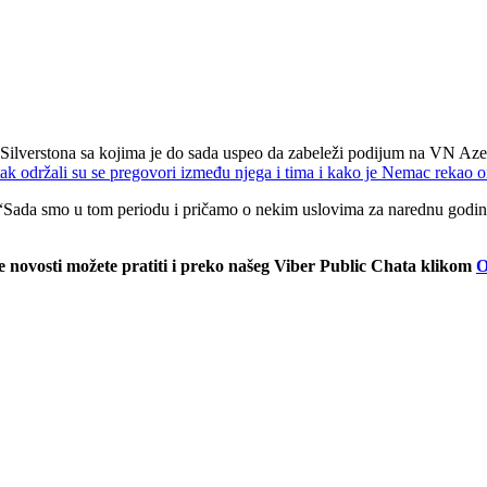
z Silverstona sa kojima je do sada uspeo da zabeleži podijum na VN Az
tak održali su se pregovori između njega i tima i kako je Nemac rekao o
 “Sada smo u tom periodu i pričamo o nekim uslovima za narednu godinu
ale novosti možete pratiti i preko našeg Viber Public Chata klikom