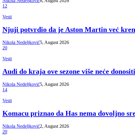
Nikola Nedeljković
6, August 2026
12
Vesti
Njuji potvrdio da je Aston Martin već kre
Nikola Nedeljković
5, August 2026
20
Vesti
Audi do kraja ove sezone više neće donosit
Nikola Nedeljković
5, August 2026
14
Vesti
Komacu priznao da Has nema dovoljno sred
Nikola Nedeljković
2, August 2026
20