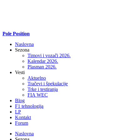
Pole Position
Naslovna
Sezona
Timovi i vozači 2026.
Kalendar 2026.
Plasman 2026.
Vesti
Aktuelno
Tračevi i špekulacije
Trke i testiranja
FIA WEC
Blog
F1 tehnologija
LP
Kontakt
Forum
Naslovna
Sezona