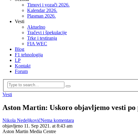
Timovi i vozači 2026.
Kalendar 2026.
Plasman 2026.
Vesti
Aktuelno
Tračevi i špekulacije
Trke i testiranja
FIA WEC
Blog
F1 tehnologija
LP
Kontakt
Forum
Vesti
Aston Martin: Uskoro objavljemo vesti po 
Nikola Nedeljković
Nema komentara
objavljeno
11. Sep 2021. at 8:43 am
Aston Martin Media Centre