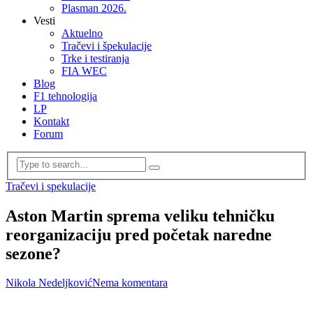
Plasman 2026.
Vesti
Aktuelno
Tračevi i špekulacije
Trke i testiranja
FIA WEC
Blog
F1 tehnologija
LP
Kontakt
Forum
Tračevi i spekulacije
Aston Martin sprema veliku tehničku
reorganizaciju pred početak naredne
sezone?
Nikola Nedeljković
Nema komentara