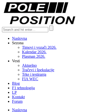
Naslovna
Sezona
Timovi i vozači 2026.
Kalendar 2026.
Plasman 2026.
Vesti
Aktuelno
Tračevi i špekulacije
Trke i testiranja
FIA WEC
Blog
F1 tehnologija
LP
Kontakt
Forum
Naslovna