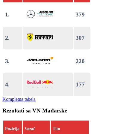
1.
379
2.
307
3.
220
4.
177
Kompletna tabela
Rezultati sa VN Mađarske
Pozicija
Vozač
Tim