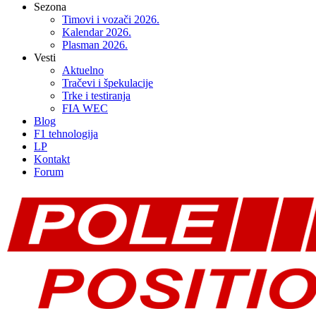
Sezona
Timovi i vozači 2026.
Kalendar 2026.
Plasman 2026.
Vesti
Aktuelno
Tračevi i špekulacije
Trke i testiranja
FIA WEC
Blog
F1 tehnologija
LP
Kontakt
Forum