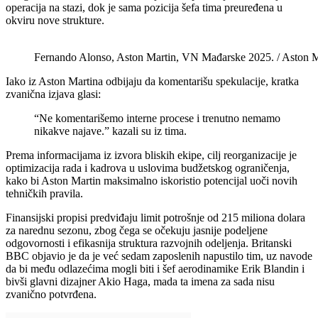
operacija na stazi, dok je sama pozicija šefa tima preuređena u
okviru nove strukture.
Fernando Alonso, Aston Martin, VN Mađarske 2025. / Aston
Iako iz Aston Martina odbijaju da komentarišu spekulacije, kratka
zvanična izjava glasi:
“Ne komentarišemo interne procese i trenutno nemamo
nikakve najave.” kazali su iz tima.
Prema informacijama iz izvora bliskih ekipe, cilj reorganizacije je
optimizacija rada i kadrova u uslovima budžetskog ograničenja,
kako bi Aston Martin maksimalno iskoristio potencijal uoči novih
tehničkih pravila.
Finansijski propisi predviđaju limit potrošnje od 215 miliona dolara
za narednu sezonu, zbog čega se očekuju jasnije podeljene
odgovornosti i efikasnija struktura razvojnih odeljenja. Britanski
BBC objavio je da je već sedam zaposlenih napustilo tim, uz navode
da bi među odlazećima mogli biti i šef aerodinamike Erik Blandin i
bivši glavni dizajner Akio Haga, mada ta imena za sada nisu
zvanično potvrđena.