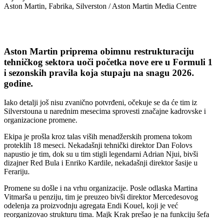
Aston Martin, Fabrika, Silverston / Aston Martin Media Centre
Aston Martin priprema obimnu restrukturaciju
tehničkog sektora uoči početka nove ere u Formuli 1
i sezonskih pravila koja stupaju na snagu 2026.
godine.
Iako detalji još nisu zvanično potvrđeni, očekuje se da će tim iz
Silverstouna u narednim mesecima sprovesti značajne kadrovske i
organizacione promene.
Ekipa je prošla kroz talas viših menadžerskih promena tokom
proteklih 18 meseci. Nekadašnji tehnički direktor Dan Folovs
napustio je tim, dok su u tim stigli legendarni Adrian Njui, bivši
dizajner Red Bula i Enriko Kardile, nekadašnji direktor šasije u
Ferariju.
Promene su došle i na vrhu organizacije. Posle odlaska Martina
Vitmarša u penziju, tim je preuzeo bivši direktor Mercedesovog
odelenja za proizvodnju agregata Endi Kouel, koji je već
reorganizovao strukturu tima. Majk Krak prešao je na funkciju šefa