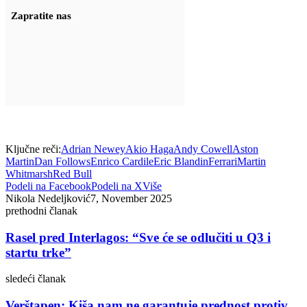
Zapratite nas
Ključne reči:
Adrian Newey
Akio Haga
Andy Cowell
Aston
Martin
Dan Follows
Enrico Cardile
Eric Blandin
Ferrari
Martin
Whitmarsh
Red Bull
Podeli na Facebook
Podeli na X
Više
Nikola Nedeljković
7, November 2025
prethodni članak
Rasel pred Interlagos: “Sve će se odlučiti u Q3 i
startu trke”
sledeći članak
Verštapen: Kiša nam ne garantuje prednost protiv