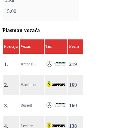
15:00
Plasman vozača
Pozicija
Vozač
Tim
Poeni
1.
219
Antonelli
2.
169
Hamilton
3.
160
Russell
4.
138
Leclerc