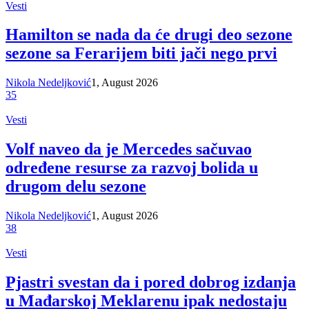
Vesti
Hamilton se nada da će drugi deo sezone
sezone sa Ferarijem biti jači nego prvi
Nikola Nedeljković
1, August 2026
35
Vesti
Volf naveo da je Mercedes sačuvao
određene resurse za razvoj bolida u
drugom delu sezone
Nikola Nedeljković
1, August 2026
38
Vesti
Pjastri svestan da i pored dobrog izdanja
u Mađarskoj Meklarenu ipak nedostaju