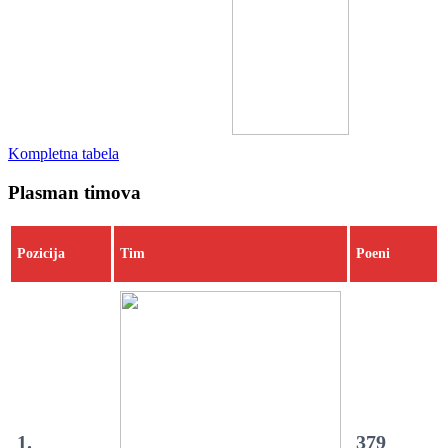
Kompletna tabela
Plasman timova
Pozicija
Tim
Poeni
1.
379