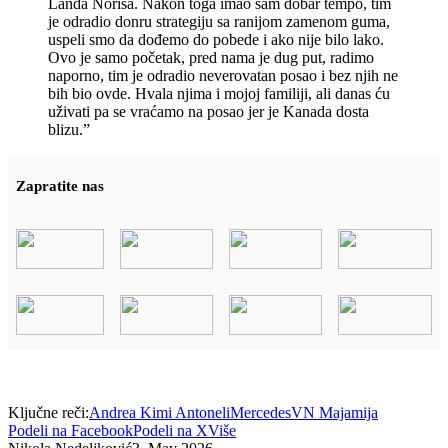
Landa Norisa. Nakon toga imao sam dobar tempo, tim
je odradio donru strategiju sa ranijom zamenom guma,
uspeli smo da dođemo do pobede i ako nije bilo lako.
Ovo je samo početak, pred nama je dug put, radimo
naporno, tim je odradio neverovatan posao i bez njih ne
bih bio ovde. Hvala njima i mojoj familiji, ali danas ću
uživati pa se vraćamo na posao jer je Kanada dosta
blizu.”
Zapratite nas
Ključne reči:
Andrea Kimi Antoneli
Mercedes
VN Majamija
Podeli na Facebook
Podeli na X
Više