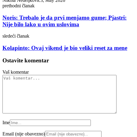
Nikola Nedeljković
3, May 2026
prethodni članak
Noris: Trebalo je da prvi menjamo gume; Pjastri:
Nije bilo lako u ovim uslovima
sledeći članak
Kolapinto: Ovaj vikend je bio veliki reset za mene
Ostavite komentar
Vaš komentar
Ime
Email (nije obavezno)