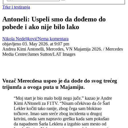
Trke i testiranja
Antoneli: Uspeli smo da dođemo do
pobede i ako nije bilo lako
Nikola Nedeljković
Nema komentara
objavljeno
03. May 2026. at 9:07 pm
Andrea Kimi Antonelli, Mercedes, VN Majamija 2026. / Mercedes
Media Centre/James Sutton/LAT Images
Vozač Merecdesa uspeo je da dođe do svog trećeg
trijumfa a ovoga puta u Majamiju.
“Moj start je bio malo bolji nego juče.” kazao je Andre
Kimi ANtoneli za F1TV. “Nisam očekivao da će Šarl
Lekler kočiti tako ranije, zbog čega sam blokirao
točkove. Imao sam sreće zbog incidenta u drugoj
krivini, onda sam napravio grešku kada sam pokušao
da napadnem Šarla Leklera a izgubio sam mesto od