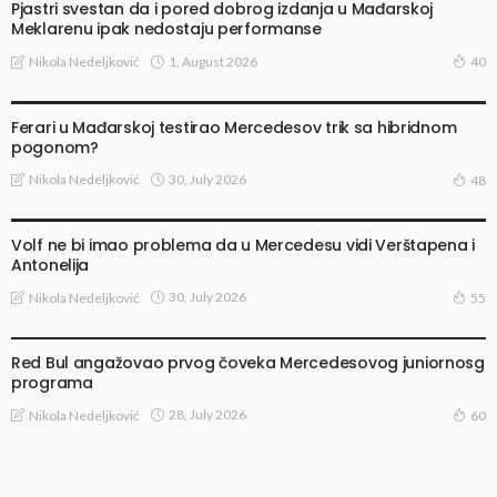
Pjastri svestan da i pored dobrog izdanja u Mađarskoj
Meklarenu ipak nedostaju performanse
1, August 2026
Nikola Nedeljković
40
TRAČEVI I SPEKULACIJE
Ferari u Mađarskoj testirao Mercedesov trik sa hibridnom
pogonom?
30, July 2026
Nikola Nedeljković
48
VESTI
Volf ne bi imao problema da u Mercedesu vidi Verštapena i
Antonelija
30, July 2026
Nikola Nedeljković
55
VESTI
Red Bul angažovao prvog čoveka Mercedesovog juniornosg
programa
28, July 2026
Nikola Nedeljković
60