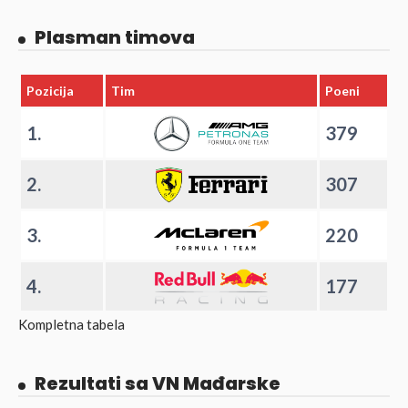
Plasman timova
Pozicija
Tim
Poeni
1.
379
2.
307
3.
220
4.
177
Kompletna tabela
Rezultati sa VN Mađarske