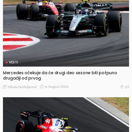
VESTI
Mercedes očekuje da će drugi deo sezone biti potpuno
drugačiji od prvog
6, August 2026
Nikola Nedeljković
23