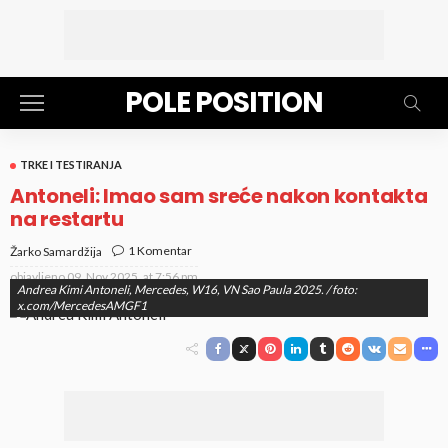
POLE POSITION
TRKE I TESTIRANJA
Antoneli: Imao sam sreće nakon kontakta
na restartu
1 Komentar
Žarko Samardžija
objavljeno
09. Nov 2025. at 7:56 pm
Andrea Kimi Antoneli, Mercedes, W16, VN Sao Paula 2025. / foto:
x.com/MercedesAMGF1