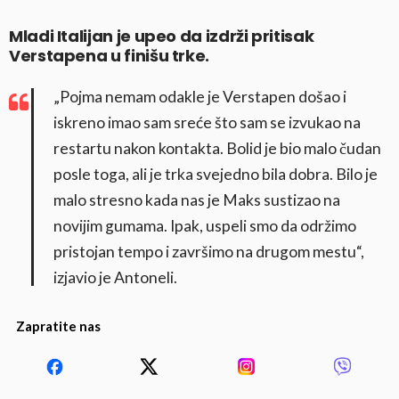
Mladi Italijan je upeo da izdrži pritisak
Verstapena u finišu trke.
„Pojma nemam odakle je Verstapen došao i
iskreno imao sam sreće što sam se izvukao na
restartu nakon kontakta. Bolid je bio malo čudan
posle toga, ali je trka svejedno bila dobra. Bilo je
malo stresno kada nas je Maks sustizao na
novijim gumama. Ipak, uspeli smo da održimo
pristojan tempo i završimo na drugom mestu“,
izjavio je Antoneli.
Zapratite nas