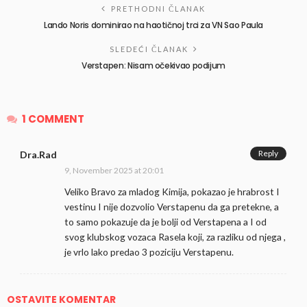
PRETHODNI ČLANAK
Lando Noris dominirao na haotičnoj trci za VN Sao Paula
SLEDEĆI ČLANAK
Verstapen: Nisam očekivao podijum
1 COMMENT
Reply
Dra.Rad
9, November 2025 at 20:01
Veliko Bravo za mladog Kimija, pokazao je hrabrost I
vestinu I nije dozvolio Verstapenu da ga pretekne, a
to samo pokazuje da je bolji od Verstapena a I od
svog klubskog vozaca Rasela koji, za razliku od njega ,
je vrlo lako predao 3 poziciju Verstapenu.
OSTAVITE KOMENTAR