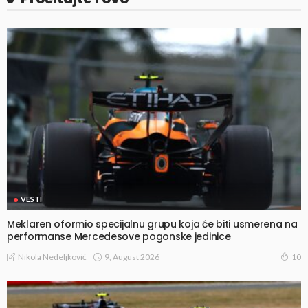
VESTI
Meklaren oformio specijalnu grupu koja će biti usmerena na
performanse Mercedesove pogonske jedinice
9, August 2026
Nikola Nedeljković
10