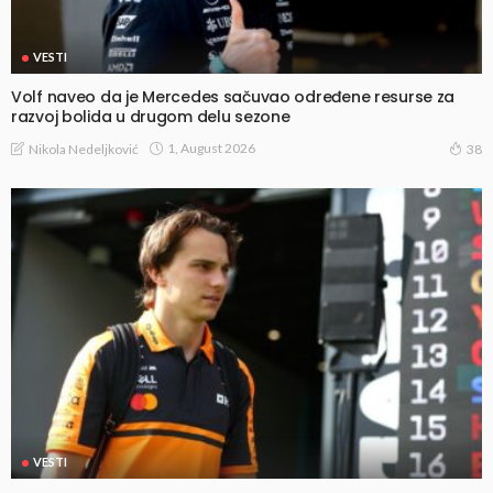
VESTI
Volf naveo da je Mercedes sačuvao određene resurse za
razvoj bolida u drugom delu sezone
1, August 2026
Nikola Nedeljković
38
VESTI