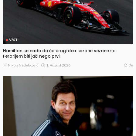
VESTI
Hamilton se nada da će drugi deo sezone sezone sa
Ferarijem biti jači nego prvi
1, August 2026
Nikola Nedeljković
36