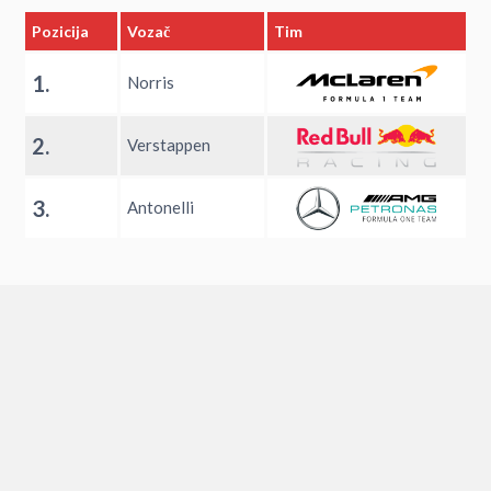
Pozicija
Vozač
Tim
1.
Norris
2.
Verstappen
3.
Antonelli