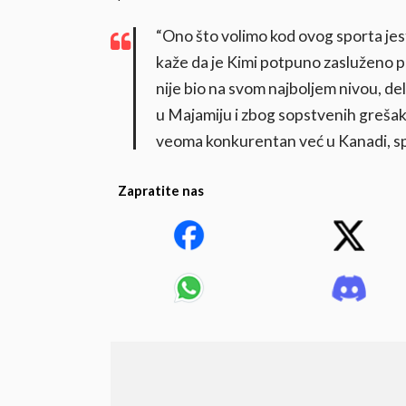
“Ono što volimo kod ovog sporta jest
kaže da je Kimi potpuno zasluženo po
nije bio na svom najboljem nivou, d
u Majamiju i zbog sopstvenih grešaka
veoma konkurentan već u Kanadi, spr
Zapratite nas