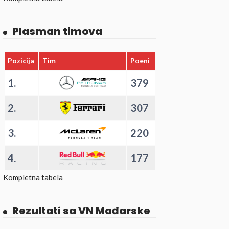
Plasman timova
Pozicija
Tim
Poeni
1.
379
2.
307
3.
220
4.
177
Kompletna tabela
Rezultati sa VN Mađarske