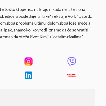
e to što štoperica na kraju nikada ne laže a ona
bedio na poslednje tri trke“, rekao je Volf. “Džordž
elom zbog problema u timu, delom zbog loše sreće a
. Ipak, znamo koliko vredi i znamo da će se vratiti
eman da oteža život Kimiju i ostalim rivalima.”