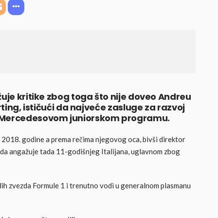
žuje kritike zbog toga što nije doveo Andreu
rting, ističući da najveće zasluge za razvoj
o Mercedesovom juniorskom programu.
š 2018. godine a prema rečima njegovog oca, bivši direktor
u da angažuje tada 11-godišnjeg Italijana, uglavnom zbog
dih zvezda Formule 1 i trenutno vodi u generalnom plasmanu