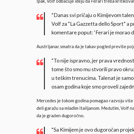
Ipak, Volf odbacuje ideju da Ferari treba kritikova
“Danas svi pričaju o Kimijevom talen
Volf za “La Gazzetta dello Sport” 
komentare poput: ‘Ferari je morao da 
Austrijanac smatra da je takav pogled previše po
“To nije ispravno, jer prava vredn
tome što smo mu stvorili pravo okruže
u teškim trenucima. Talenat je samo 
osam godina koje smo proveli zajedn
Mercedes je tokom godina pomagao razvoju više vo
deli garažu sa mladim Italijanom. Međutim, Volf n
da je građen dugoročno.
“Sa Kimijem je ovo dugoročan projek