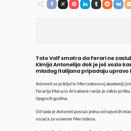
Toto Volf smatra da Ferari ne zaslu
Kimija Antonelija dok je još vozio ka
mladog Italijana pripadaju uprav
Antoneli se priključio Mercedesovoj akademiji jo
Ferarija Marucio Arivabene ranije je odbio prilik
njegovih godina.
Od tada je Antoneli postao jedna od najvećih mla
vozača za volanom Mercedesa.