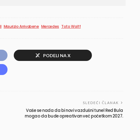
l
Maurizio Arrivabene
Mercedes
Toto Wolff
PODELI NA X
SLEDEĆI ČLANAK
Vaše se nada da bi novi vazdušni tunel Red Bula
mogao da bude opreativan već početkom 2027.