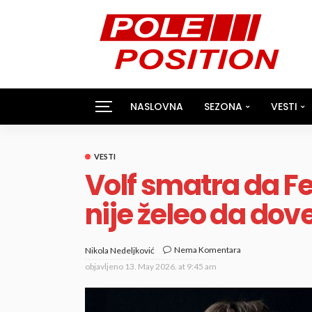
NASLOVNA
SEZONA
VESTI
VESTI
Volf smatra da Fe
nije želeo da dov
Nema Komentara
Nikola Nedeljković
objavljeno
13. May 2026. at 9:45 am