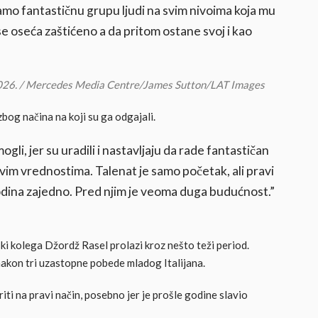
mo fantastičnu grupu ljudi na svim nivoima koja mu
 oseća zaštićeno a da pritom ostane svoj i kao
2026. / Mercedes Media Centre/James Sutton/LAT Images
zbog načina na koji su ga odgajali.
li, jer su uradili i nastavljaju da rade fantastičan
vim vrednostima. Talenat je samo početak, ali pravi
dina zajedno. Pred njim je veoma duga budućnost.”
ki kolega Džordž Rasel prolazi kroz nešto teži period.
akon tri uzastopne pobede mladog Italijana.
iti na pravi način, posebno jer je prošle godine slavio