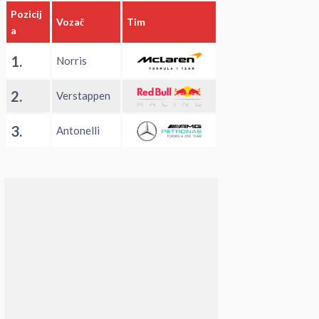
Pozicij
Vozač
Tim
a
1.
Norris
2.
Verstappen
3.
Antonelli