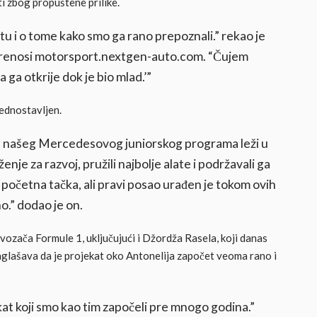
ti zbog propuštene prilike.
tu i o tome kako smo ga rano prepoznali.” rekao je
a prenosi motorsport.nextgen-auto.com. “Čujem
ga otkrije dok je bio mlad.’”
jednostavljen.
ost našeg Mercedesovog juniorskog programa leži u
nje za razvoj, pružili najbolje alate i podržavali ga
početna tačka, ali pravi posao urađen je tokom ovih
o.” dodao je on.
zača Formule 1, uključujući i Džordža Rasela, koji danas
aglašava da je projekat oko Antonelija započet veoma rano i
at koji smo kao tim započeli pre mnogo godina.”