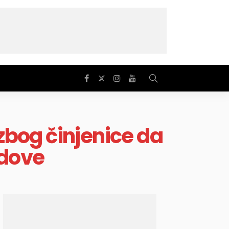
 zbog činjenice da
edove