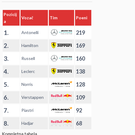
Pozicij
Vozač
Tim
Poeni
a
1.
219
Antonelli
2.
169
Hamilton
3.
160
Russell
4.
138
Leclerc
5.
128
Norris
6.
109
Verstappen
7.
92
Piastri
8.
68
Hadjar
Kompletna tabela