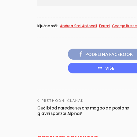
Ključne reči:
Andrea Kimi Antoneli
Ferrari
George Russel
PODELI NA FACEBOOK
VIŠE
PRETHODNI ČLANAK
Guči bi od naredne sezone mogao da postane
glavni sponzor Alpina?