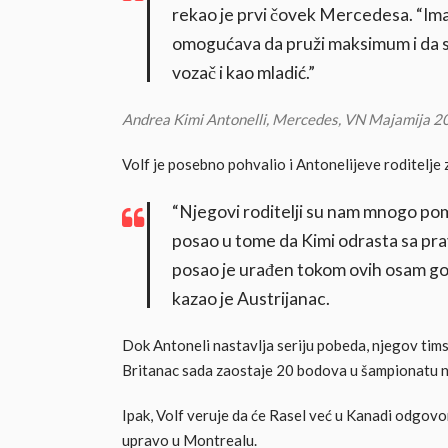
rekao je prvi čovek Mercedesa. “Ima
omogućava da pruži maksimum i da se
vozač i kao mladić.”
Andrea Kimi Antonelli, Mercedes, VN Majamija 
Volf je posebno pohvalio i Antonelijeve roditelje 
“Njegovi roditelji su nam mnogo pomog
posao u tome da Kimi odrasta sa pra
posao je urađen tokom ovih osam go
kazao je Austrijanac.
Dok Antoneli nastavlja seriju pobeda, njegov tims
Britanac sada zaostaje 20 bodova u šampionatu n
Ipak, Volf veruje da će Rasel već u Kanadi odgovor
upravo u Montrealu.