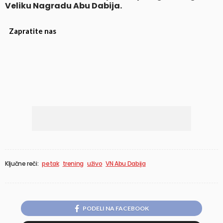
Veliku Nagradu Abu Dabija.
Zapratite nas
Ključne reči:
petak
trening
uživo
VN Abu Dabija
PODELI NA FACEBOOK