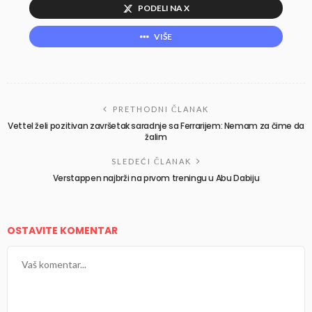
PODELI NA X
VIŠE
PRETHODNI ČLANAK
Vettel želi pozitivan završetak saradnje sa Ferrarijem: Nemam za čime da
žalim
SLEDEĆI ČLANAK
Verstappen najbrži na prvom treningu u Abu Dabiju
OSTAVITE KOMENTAR