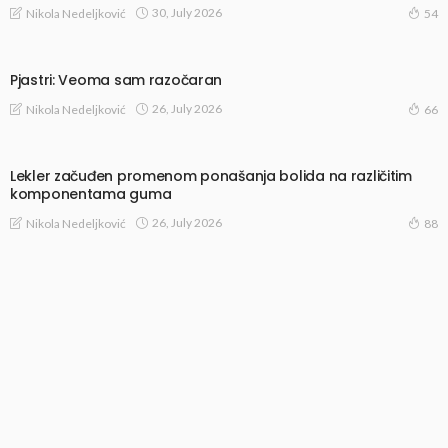
30, July 2026
Nikola Nedeljković
54
Pjastri: Veoma sam razočaran
26, July 2026
Nikola Nedeljković
66
Lekler začuđen promenom ponašanja bolida na različitim
komponentama guma
26, July 2026
Nikola Nedeljković
88