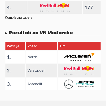
4.
177
Kompletna tabela
Rezultati sa VN Mađarske
Pozicija
Vozač
Tim
1.
Norris
2.
Verstappen
3.
Antonelli