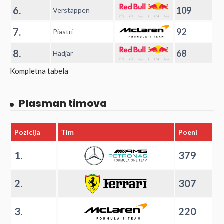
6.
109
Verstappen
7.
92
Piastri
8.
68
Hadjar
Kompletna tabela
Plasman timova
Pozicija
Tim
Poeni
1.
379
2.
307
3.
220