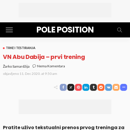
POLE POSITION
TRKE I TESTIRANJA
VN Abu Dabija – prvi trening
Nema Komentara
Žarko Samardžija
objavljeno
11. Dec 2020. at 9:50 am
Pratite uživo tekstualni prenos prvog treninga za