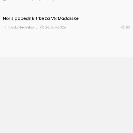
Noris pobednik trke za VN Mađarske
26, July 2026
Nikola Nedeljković
83