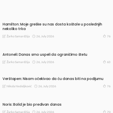
Hamilton: Moje greške su nas dosta koštale u poslednjih
nekoliko trka
26, July 2026
Žarko Samardžija
76
Antoneli: Danas smo uspeli da ograničimo štetu
26, July 2026
Žarko Samardžija
63
Verštapen: Nisam očekivao da ću danas biti na podijumu
26, July 2026
Nikola Nedeljković
76
Noris: Bolid je bio predivan danas
26, July 2026
Žarko Samardžija
70