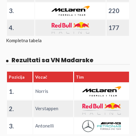
3.
220
4.
177
Kompletna tabela
Rezultati sa VN Mađarske
Pozicija
Vozač
Tim
1.
Norris
2.
Verstappen
3.
Antonelli