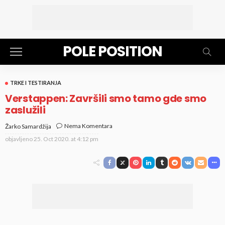
POLE POSITION
TRKE I TESTIRANJA
Verstappen: Završili smo tamo gde smo
zaslužili
Nema Komentara
Žarko Samardžija
objavljeno
25. Oct 2020. at 4:12 pm