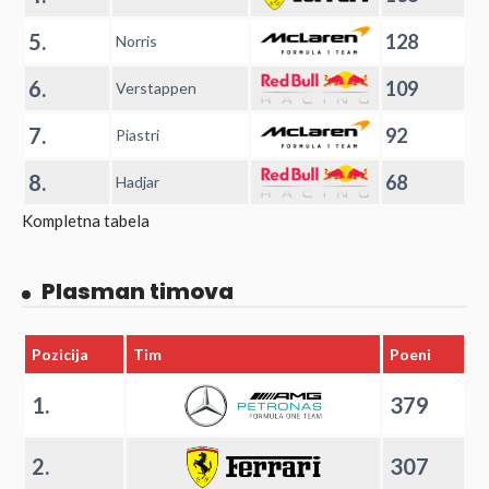
5.
128
Norris
6.
109
Verstappen
7.
92
Piastri
8.
68
Hadjar
Kompletna tabela
Plasman timova
Pozicija
Tim
Poeni
1.
379
2.
307