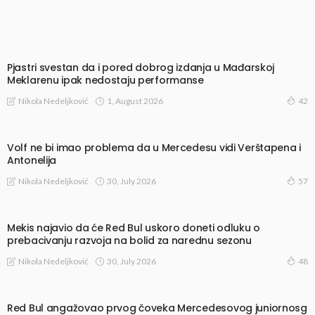
Pjastri svestan da i pored dobrog izdanja u Mađarskoj
Meklarenu ipak nedostaju performanse
1, August 2026
Nikola Nedeljković
42
Volf ne bi imao problema da u Mercedesu vidi Verštapena i
Antonelija
30, July 2026
Nikola Nedeljković
57
Mekis najavio da će Red Bul uskoro doneti odluku o
prebacivanju razvoja na bolid za narednu sezonu
30, July 2026
Nikola Nedeljković
48
Red Bul angažovao prvog čoveka Mercedesovog juniornosg