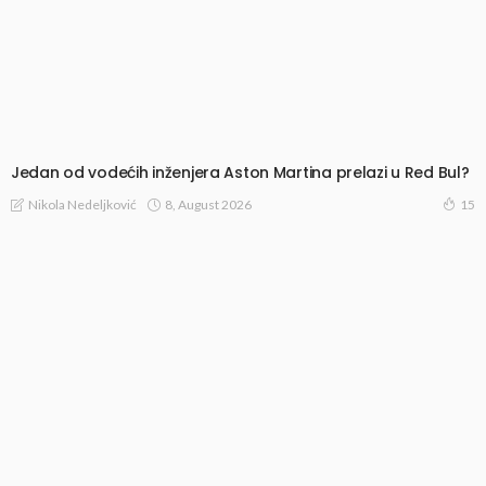
Jedan od vodećih inženjera Aston Martina prelazi u Red Bul?
8, August 2026
Nikola Nedeljković
15