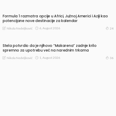
Formula 1 razmatra opcije u Africi, Južnoj Americi i Aziji kao
potencijane nove destinacije za kalendar
6, August 2026
Nikola Nedeljković
24
Stela potvrdio da je njihovo “Makarena” zadnje krilo
spremno za upotrebu već na narednim trkama
1, August 2026
Nikola Nedeljković
36