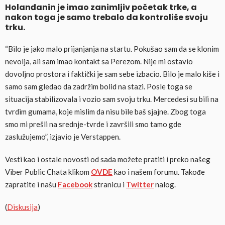
Holanđanin je imao zanimljiv početak trke, a
nakon toga je samo trebalo da kontroliše svoju
trku.
“Bilo je jako malo prijanjanja na startu. Pokušao sam da se klonim
nevolja, ali sam imao kontakt sa Perezom. Nije mi ostavio
dovoljno prostora i faktički je sam sebe izbacio. Bilo je malo kiše i
samo sam gledao da zadržim bolid na stazi. Posle toga se
situacija stabilizovala i vozio sam svoju trku. Mercedesi su bili na
tvrdim gumama, koje mislim da nisu bile baš sjajne. Zbog toga
smo mi prešli na srednje-tvrde i završili smo tamo gde
zaslužujemo”, izjavio je Verstappen.
Vesti kao i ostale novosti od sada možete pratiti i preko našeg
Viber Public Chata klikom
OVDE
kao i našem forumu. Takođe
zapratite i našu
Facebook
stranicu i
Twitter
nalog.
(
Diskusija
)