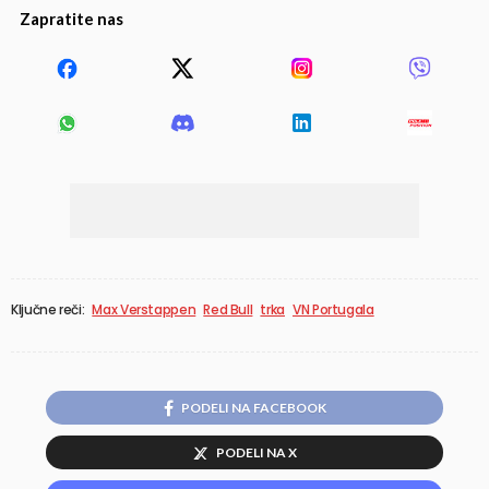
Zapratite nas
Ključne reči:
Max Verstappen
Red Bull
trka
VN Portugala
PODELI NA FACEBOOK
PODELI NA X