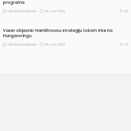
programa
28, July 2026
Nikola Nedeljković
60
Vaser objasnio Hamiltnovou strategiju tokom trke na
Hungaroringu
28, July 2026
Nikola Nedeljković
70