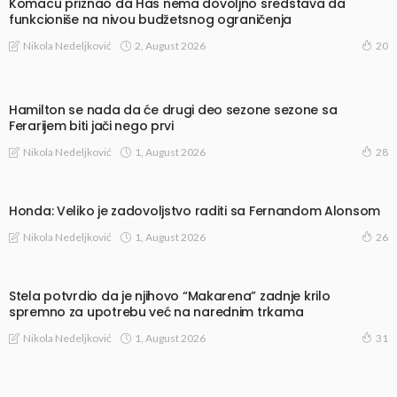
Komacu priznao da Has nema dovoljno sredstava da
funkcioniše na nivou budžetsnog ograničenja
2, August 2026
Nikola Nedeljković
20
Hamilton se nada da će drugi deo sezone sezone sa
Ferarijem biti jači nego prvi
1, August 2026
Nikola Nedeljković
28
Honda: Veliko je zadovoljstvo raditi sa Fernandom Alonsom
1, August 2026
Nikola Nedeljković
26
Stela potvrdio da je njihovo “Makarena” zadnje krilo
spremno za upotrebu već na narednim trkama
1, August 2026
Nikola Nedeljković
31