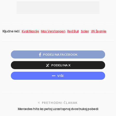
Ključne reči:
Kvalifikacije
Max Verstappen
Red Bull
ticker
VN Španije
PODELI NA FACEBOOK
PODELI NA X
VIŠE
PRETHODNI ČLANAK
Mercedes hita ka petoj uzastopnoj dvostrukoj pobedi