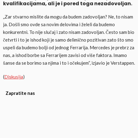
kvalifikacijama, ali je i pored toga nezadovoljan.
„Zar stvarno mislite da mogu da budem zadovoljan? Ne, to nisam
ja. Došli smo ovde sa novim delovima i želeli da budemo
konkurentni. To nije slučaj i zato nisam zadovoljan. Često sam bio
četvrti i to je ishod koji je samo delimično pozitivan zato što smo
uspeli da budemo bolji od jednog Ferrarija. Mercedes je prebrz za
nas, a ishod borbe sa Ferrarijem zavisi od više faktora. Imamo
šanse da se borimo sa njima i to i očekujem“, izjavio je Verstappen.
(
Diskusija
)
Zapratite nas