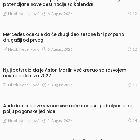
potencijane nove destinacije za kalendar
6, August 2026
Nikola Nedeljković
12
Mercedes očekuje da će drugi deo sezone biti potpuno
drugačiji od prvog
6, August 2026
Nikola Nedeljković
12
Njuji potvrdio da je Aston Martin već krenuo sa razvojem
novog bolida za 2027.
5, August 2026
Nikola Nedeljković
19
Audi do kraja ove sezone više neće donositi poboljšanja na
polju pogonske jedinice
5, August 2026
Nikola Nedeljković
14