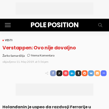
POLE POSITION
VESTI
Verstappen: Ovo nije dovoljno
Nema Komentara
Žarko Samardžija
objavljeno
11. May 2019. at 5:56 pm
Holanđanin je uspeo da razdvoji Ferrarije u