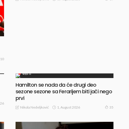
10
VESTI
Hamilton se nada da će drugi deo
sezone sezone sa Ferarijem biti jači nego
prvi
26
1, August 2026
Nikola Nedeljković
35