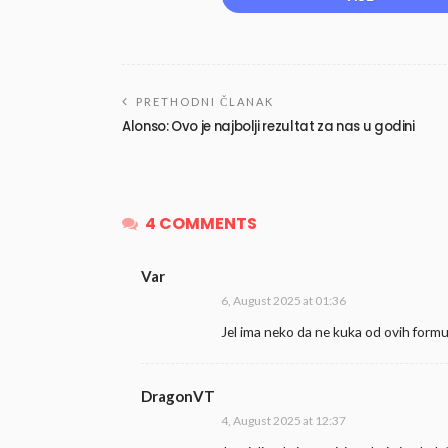
PRETHODNI ČLANAK
Alonso: Ovo je najbolji rezultat za nas u godini
4 COMMENTS
Var
6, August 2025 at 01:36
Jel ima neko da ne kuka od ovih form
DragonVT
4, August 2025 at 12:37