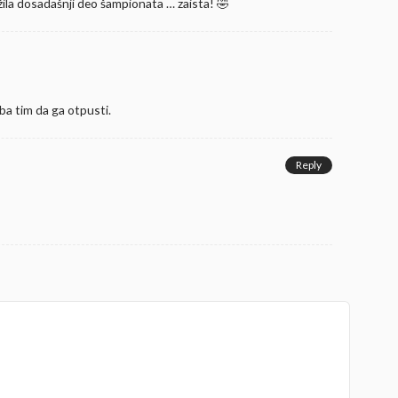
ležila dosadašnji deo šampionata … zaista! 🤣
ba tim da ga otpusti.
Reply