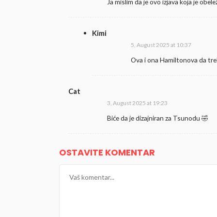
Ja mislim da je ovo izjava koja je obe
Kimi
5, August 2025 at 10:37
Ova i ona Hamiltonova da tre
Cat
3, August 2025 at 19:23
Biće da je dizajniran za Tsunodu 🤣
OSTAVITE KOMENTAR