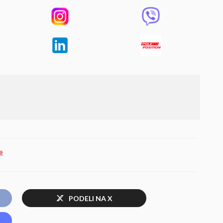
e
PODELI NA X