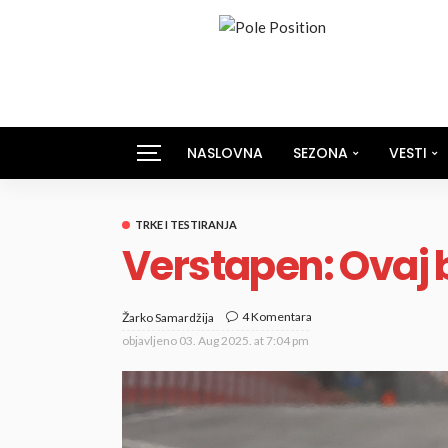
NASLOVNA
SEZONA
VESTI
TRKE I TESTIRANJA
Verstapen: Ovaj b
4 Komentara
Žarko Samardžija
objavljeno
03. Aug 2025. at 7:04 pm