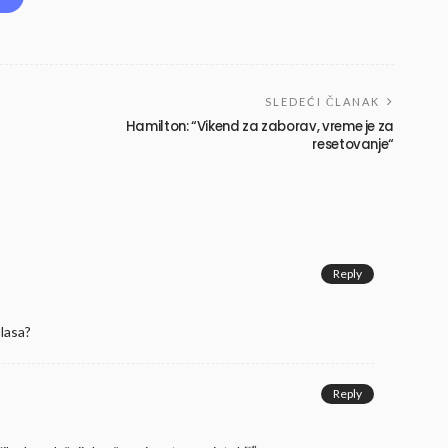
SLEDEĆI ČLANAK
Hamilton: “Vikend za zaborav, vreme je za
resetovanje“
Reply
ulasa?
Reply