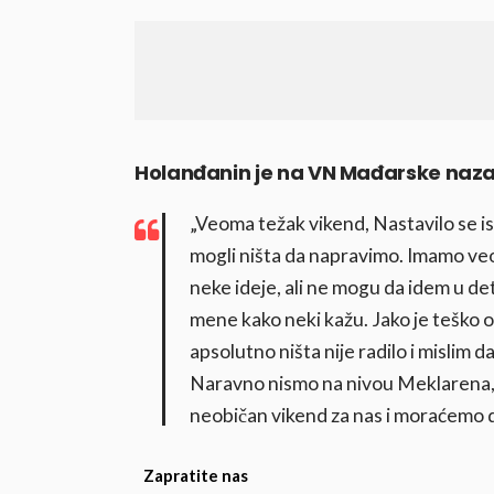
Holanđanin je na VN Mađarske naza
„Veoma težak vikend, Nastavilo se isto
mogli ništa da napravimo. Imamo ve
neke ideje, ali ne mogu da idem u det
mene kako neki kažu. Jako je teško o
apsolutno ništa nije radilo i mislim 
Naravno nismo na nivou Meklarena, ko
neobičan vikend za nas i moraćemo do
Zapratite nas