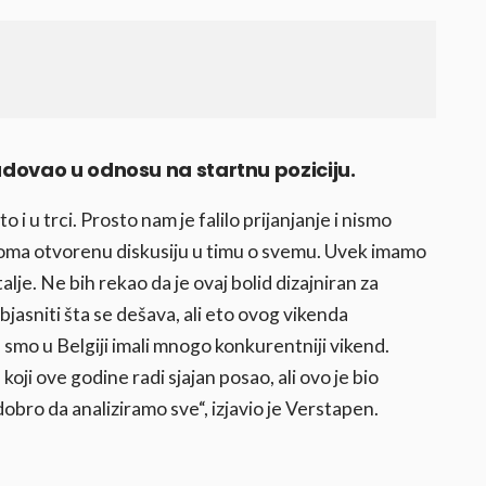
dovao u odnosu na startnu poziciju.
 i u trci. Prosto nam je falilo prijanjanje i nismo
oma otvorenu diskusiju u timu o svemu. Uvek imamo
alje. Ne bih rekao da je ovaj bolid dizajniran za
bjasniti šta se dešava, ali eto ovog vikenda
da smo u Belgiji imali mnogo konkurentniji vikend.
ji ove godine radi sjajan posao, ali ovo je bio
bro da analiziramo sve“, izjavio je Verstapen.