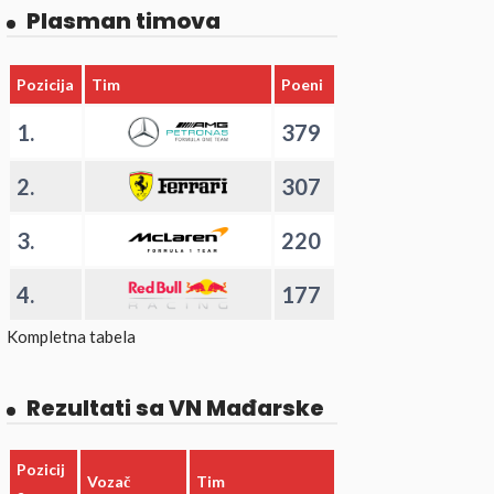
Plasman timova
Pozicija
Tim
Poeni
1.
379
2.
307
3.
220
4.
177
Kompletna tabela
Rezultati sa VN Mađarske
Pozicij
Vozač
Tim