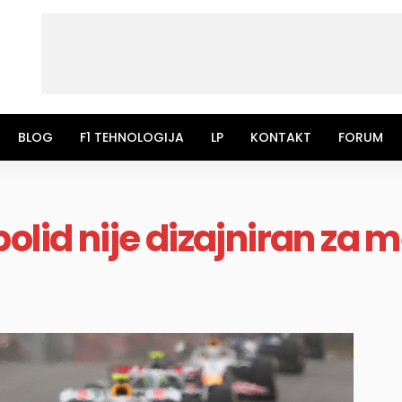
BLOG
F1 TEHNOLOGIJA
LP
KONTAKT
FORUM
olid nije dizajniran za 