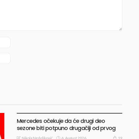
VESTI
Mercedes očekuje da će drugi deo
sezone biti potpuno drugačiji od prvog
6, August 2026
Nikola Nedeljković
19