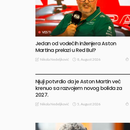
VESTI
Jedan od vodećih inženjera Aston
Martina prelazi u Red Bul?
8, August 2026
Nikola Nedeljković
VESTI
Njuji potvrdio da je Aston Martin već
krenuo sa razvojem novog bolida za
2027.
5, August 2026
Nikola Nedeljković