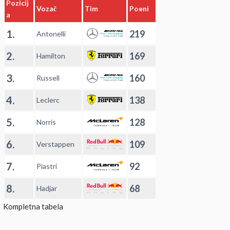
Pozicij
Vozač
Tim
Poeni
a
1.
219
Antonelli
2.
169
Hamilton
3.
160
Russell
4.
138
Leclerc
5.
128
Norris
6.
109
Verstappen
7.
92
Piastri
8.
68
Hadjar
Kompletna tabela