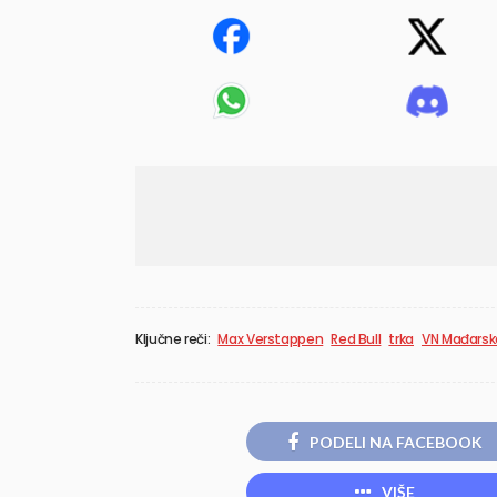
Ključne reči:
Max Verstappen
Red Bull
trka
VN Mađarsk
PODELI NA FACEBOOK
VIŠE