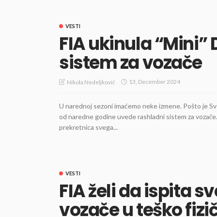
VESTI
FIA ukinula “Mini” 
sistem za vozače
13, December 2024
Nikola Nedeljković
U narednoj sezoni imaćemo neke izmene. Pošto je Sv
od naredne godine uvede rashladni sistem za vozače. 
prekretnica svega...
VESTI
FIA želi da ispita s
vozače u teško fizi