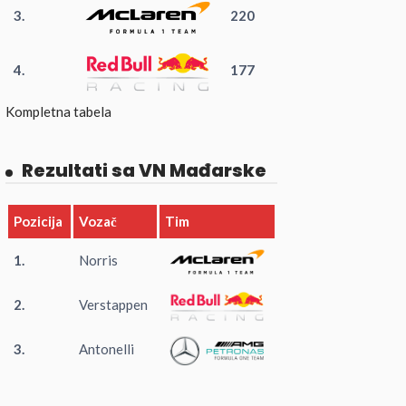
3.
220
4.
177
Kompletna tabela
Rezultati sa VN Mađarske
Pozicija
Vozač
Tim
1.
Norris
2.
Verstappen
3.
Antonelli