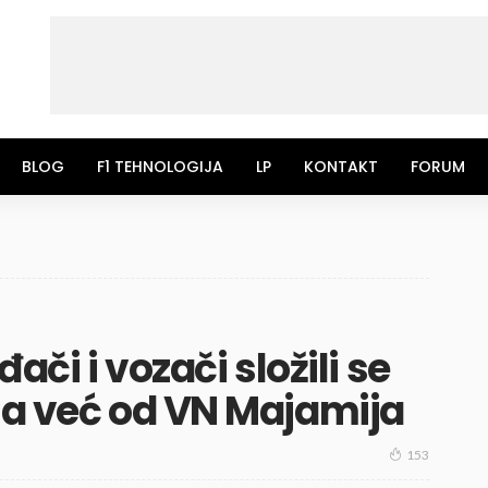
BLOG
F1 TEHNOLOGIJA
LP
KONTAKT
FORUM
đači i vozači složili se
la već od VN Majamija
153