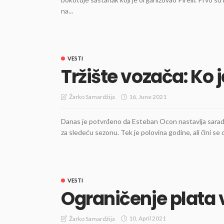
na...
VESTI
Tržište vozača: Ko j
16, June 2021
Žarko Samardžija
Danas je potvrđeno da Esteban Ocon nastavlja saradnj
za sledeću sezonu. Tek je polovina godine, ali čini se d
VESTI
Ograničenje plata 
10, April 2021
Žarko Samardžija