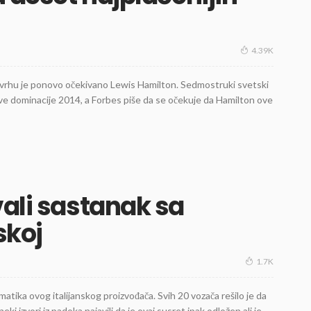
4.39K
na vrhu je ponovo očekivano Lewis Hamilton. Sedmostruki svetski
e dominacije 2014, a Forbes piše da se očekuje da Hamilton ove
vali sastanak sa
skoj
1.7K
tika ovog italijanskog proizvođača. Svih 20 vozača rešilo je da
ki izvori iz padoka najavili da je ovaj susret ipak odložen ali je