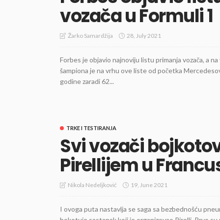
vozača u Formuli 1
28, July 2021
Žarko Samardžija
Forbes je objavio najnoviju listu primanja vozača, a 
šampiona je na vrhu ove liste od početka Mercedesov
godine zaradi 62...
TRKE I TESTIRANJA
Svi vozači bojkoto
Pirellijem u Francu
19, June 2021
Nikola Nedeljković
I ovoga puta nastavlja se saga sa bezbednošću pneuma
bokotuje sastanak koji je organizovao Pirelli. Prvo su ne