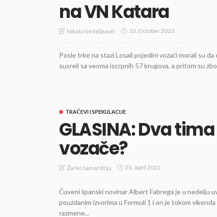
na VN Katara
10, October 2023
Nikola Nedeljković
Posle trke na stazi Losail pojedini vozači morali su
susreli sa veoma iscrpnih 57 krugova, a pritom su zbo
TRAČEVI I SPEKULACIJE
GLASINA: Dva tima
vozače?
25, April 2022
Žarko Samardžija
Čuveni španski novinar Albert Fabrega je u nedelju uv
pouzdanim izvorima u Formuli 1 i on je tokom vikenda
razmene...