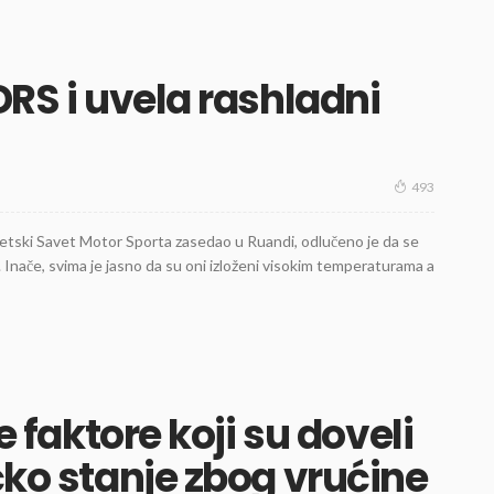
DRS i uvela rashladni
493
etski Savet Motor Sporta zasedao u Ruandi, odlučeno je da se
Inače, svima je jasno da su oni izloženi visokim temperaturama a
ve faktore koji su doveli
čko stanje zbog vrućine