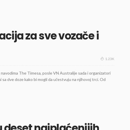
ija za sve vozače i
1.23K
 navodima The Timesa, posle VN Australije sada i organizatori
 sa dve doze kako bi mogli da učestvuju na njihovoj trci. Od
u deset najplaćenijih