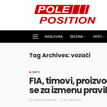
NASLOVNA
SEZONA
VESTI
Tag Archives: vozači
VESTI
FIA, timovi, proizvo
se za izmenu pravi
20, April 2026
Nikola Nedeljković