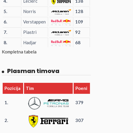
4.
Leclerc
138
5.
Norris
128
6.
Verstappen
109
7.
Piastri
92
8.
Hadjar
68
Kompletna tabela
Plasman timova
Pozicija
Tim
Poeni
1.
379
2.
307