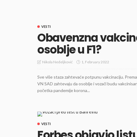
VESTI
Obavenzna vakcinac
osoblje u F1?
1, February 2022
Nikola Nedeljković
Sve više staza zahtevaće potpunu vakcinaciju. Prema
VN SAD zahtevaju da osoblje i vozači budu vakcinisani
početka pandemije korona...
VESTI
Forbes objavio list