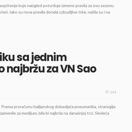
opštenje koje naizgled potvrđuje izmene pravila za ovu sezonu
teri. Iako su nova pravila donela uzbudljive trke, naišla su i na
tiku sa jednim
o najbržu za VN Sao
294
. Prema proračunu italijanskog dobavljača pneumatika, strategija
menile za medijum, bila bi najbrža na današnjoj trci. Sledeća