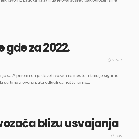
e gde za 2022.
2.64K
u sa Alpinom i on je deseti vozač čije mesto u timu je sigurno
a su timovi ovoga puta odlučili da nešto ranije...
vozača blizu usvajanja
939