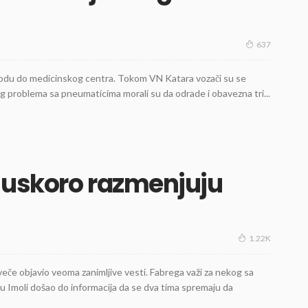
637
 da odu do medicinskog centra. Tokom VN Katara vozači su se
g problema sa pneumaticima morali su da odrade i obavezna tri...
 uskoro razmenjuju
1.22K
eče objavio veoma zanimljive vesti. Fabrega važi za nekog sa
 u Imoli došao do informacija da se dva tima spremaju da