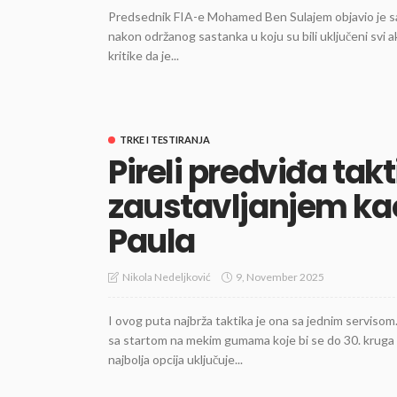
Predsednik FIA-e Mohamed Ben Sulajem objavio je sa
nakon održanog sastanka u koju su bili uključeni svi ak
kritike da je...
TRKE I TESTIRANJA
Pireli predviđa tak
zaustavljanjem ka
Paula
9, November 2025
Nikola Nedeljković
I ovog puta najbrža taktika je ona sa jednim servisom
sa startom na mekim gumama koje bi se do 30. kruga za
najbolja opcija uključuje...