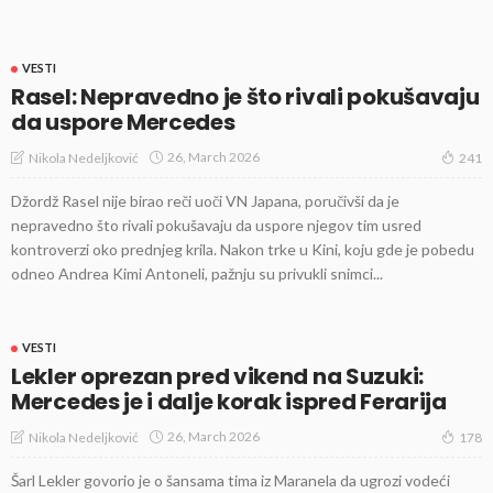
VESTI
Rasel: Nepravedno je što rivali pokušavaju
da uspore Mercedes
26, March 2026
Nikola Nedeljković
241
Džordž Rasel nije birao reči uoči VN Japana, poručivši da je
nepravedno što rivali pokušavaju da uspore njegov tim usred
kontroverzi oko prednjeg krila. Nakon trke u Kini, koju gde je pobedu
odneo Andrea Kimi Antoneli, pažnju su privukli snimci...
VESTI
Lekler oprezan pred vikend na Suzuki:
Mercedes je i dalje korak ispred Ferarija
26, March 2026
Nikola Nedeljković
178
Šarl Lekler govorio je o šansama tima iz Maranela da ugrozi vodeći