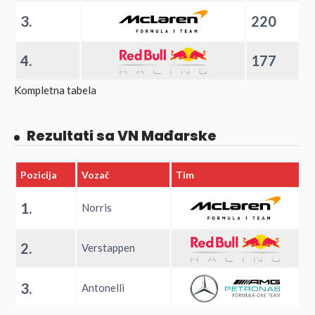
3.
220
4.
177
Kompletna tabela
Rezultati sa VN Mađarske
Pozicija
Vozač
Tim
1.
Norris
2.
Verstappen
3.
Antonelli