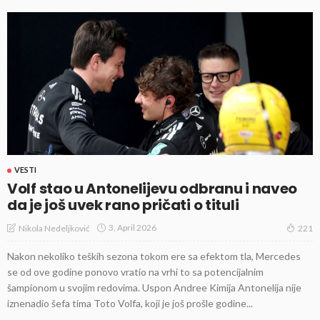
VESTI
Volf stao u Antonelijevu odbranu i naveo
da je još uvek rano pričati o tituli
3, April 2026
Nikola Nedeljković
221
Nakon nekoliko teških sezona tokom ere sa efektom tla, Mercedes
se od ove godine ponovo vratio na vrhi to sa potencijalnim
šampionom u svojim redovima. Uspon Andree Kimija Antonelija nije
iznenadio šefa tima Toto Volfa, koji je još prošle godine...