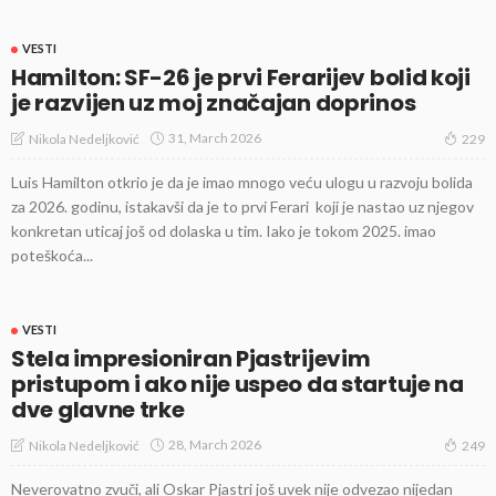
VESTI
Hamilton: SF-26 je prvi Ferarijev bolid koji
je razvijen uz moj značajan doprinos
31, March 2026
Nikola Nedeljković
229
Luis Hamilton otkrio je da je imao mnogo veću ulogu u razvoju bolida
za 2026. godinu, istakavši da je to prvi Ferari koji je nastao uz njegov
konkretan uticaj još od dolaska u tim. Iako je tokom 2025. imao
poteškoća...
VESTI
Stela impresioniran Pjastrijevim
pristupom i ako nije uspeo da startuje na
dve glavne trke
28, March 2026
Nikola Nedeljković
249
Neverovatno zvuči, ali Oskar Pjastri još uvek nije odvezao nijedan