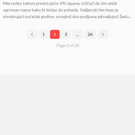
Mercedes tokom predstojeće VN Japana, ističući da tim ulaže
ogroman napor kako bi došao do pobeda. Italijanski tim imao je
ohrabrujući početak godine, osvojivši dva podijuma zahvaljujući Šarlu...
1
2
3
…
26
Page 2 of 26