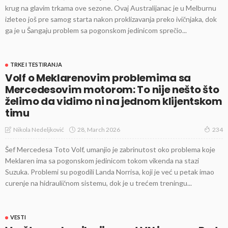
krug na glavim trkama ove sezone. Ovaj Australijanac je u Melburnu
izleteo još pre samog starta nakon proklizavanja preko ivičnjaka, dok
ga je u Šangaju problem sa pogonskom jedinicom sprečio...
TRKE I TESTIRANJA
Volf o Meklarenovim problemima sa
Mercedesovim motorom: To nije nešto što
želimo da vidimo ni na jednom klijentskom
timu
28, March 2026
Nikola Nedeljković
234
Šef Mercedesa Toto Volf, umanjio je zabrinutost oko problema koje
Meklaren ima sa pogonskom jedinicom tokom vikenda na stazi
Suzuka. Problemi su pogodili Landa Norrisa, koji je već u petak imao
curenje na hidrauličnom sistemu, dok je u trećem treningu...
VESTI