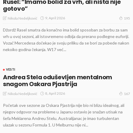
Rusel: “Imamo bolid za vrh, ali ništa nije
gotovo”
9, April 2026
Nikola Nedeljković
195
Džordž Rasel smatra da konačno ima bolid sposoban za borbu za sam
vrh u ovoj sezoni, ali istovremeno odbija da prerano podlegne euforiji.
Vozač Mercedesa dočekao je svoju priliku da se bori za pobede nakon
nekoiko godina čekanja. W17 već...
VESTI
Andrea Stela oduševljen mentalnom
snagom Oskara Pjastrija
8, April 2026
Nikola Nedeljković
167
Početak ove sezone za Oskara Pjastrija nije bio ni blizu idealnog, ali
njegov odgovor na probleme u Japanu ostavio je snažan utisak na
šefa Meklarena Andreu Stelu. Australijanac je imao turbulentan
ulazak u sezonu Formula 1. U Melburnu nije ni...