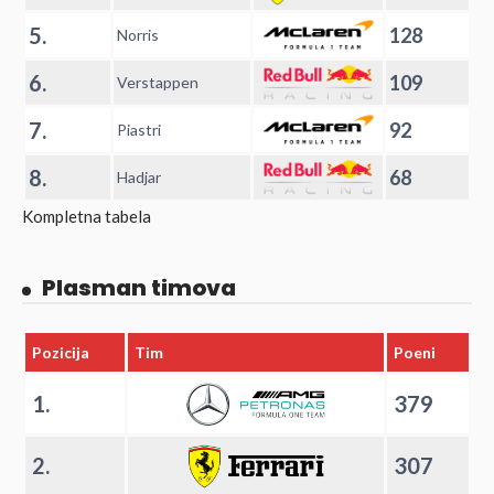
5.
128
Norris
6.
109
Verstappen
7.
92
Piastri
8.
68
Hadjar
Kompletna tabela
Plasman timova
Pozicija
Tim
Poeni
1.
379
2.
307