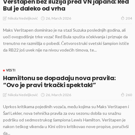
Verštapen bez iluzija pred VN japana: Red
Bul je daleko od vrha
26, March 2026
Nikola Nedeljković
204
Maks Verštapen dominirao je na stazi Suzuka poslednjih godina, ali
uoči ovogodišnje trke vozač Red Bula spušta očekivanja i priznaje da
trenutno ne razmišlja o pobedi. Četvorostruki svetski šampion ističe
da RB22 još uvek nije na nivou vodećih timova, te...
VESTI
Hamiltonu se dopadaju nova pravila:
“Ovo je pravi trkački spektakl”
26, March 2026
Nikola Nedeljković
260
Uprkos kritikama pojedinih vozača, među kojima su Maks Verštapen i
Šarl Lekler, nova tehnička pravila za ovu sezonu dobila su snažnu
podršku od sedmostrukog šampiona Lewis Hamilton. Verštapen je
nakon teškog vikenda u Kini oštro kritikovao nove propise, poručivši
da...