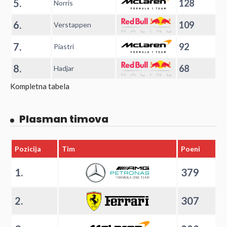
5.
128
Norris
6.
109
Verstappen
7.
92
Piastri
8.
68
Hadjar
Kompletna tabela
Plasman timova
Pozicija
Tim
Poeni
1.
379
2.
307