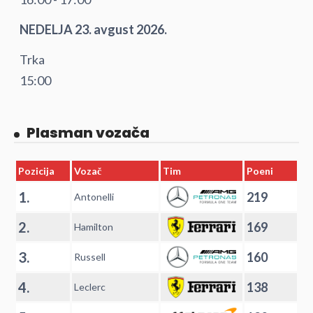
NEDELJA 23. avgust 2026.
Trka
15:00
Plasman vozača
Pozicija
Vozač
Tim
Poeni
1.
219
Antonelli
2.
169
Hamilton
3.
160
Russell
4.
138
Leclerc