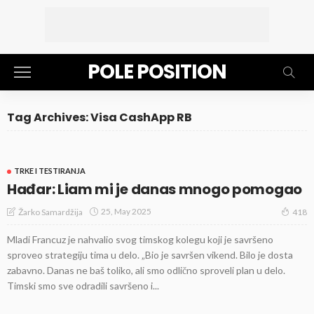
POLE POSITION
Tag Archives: Visa CashApp RB
TRKE I TESTIRANJA
Hađar: Liam mi je danas mnogo pomogao
25, May 2025
Žarko Samardžija
418
Mladi Francuz je nahvalio svog timskog kolegu koji je savršeno
sproveo strategiju tima u delo. „Bio je savršen vikend. Bilo je dosta
zabavno. Danas ne baš toliko, ali smo odlično sproveli plan u delo.
Timski smo sve odradili savršeno i...