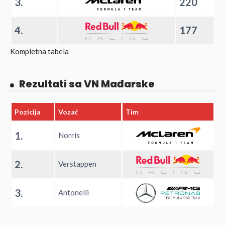
3.
220
4.
177
Kompletna tabela
Rezultati sa VN Mađarske
Pozicija
Vozač
Tim
1.
Norris
2.
Verstappen
3.
Antonelli