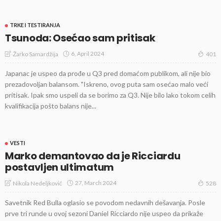
TRKE I TESTIRANJA
Tsunoda: Osećao sam pritisak
6, April 2024
Žarko Samardžija
401
Japanac je uspeo da prođe u Q3 pred domaćom publikom, ali nije bio
prezadovoljan balansom. "Iskreno, ovog puta sam osećao malo veći
pritisak. Ipak smo uspeli da se borimo za Q3. Nije bilo lako tokom celih
kvalifikacija pošto balans nije...
VESTI
Marko demantovao da je Ricciardu
postavljen ultimatum
27, March 2024
Nikola Nedeljković
528
Savetnik Red Bulla oglasio se povodom nedavnih dešavanja. Posle
prve tri runde u ovoj sezoni Daniel Ricciardo nije uspeo da prikaže