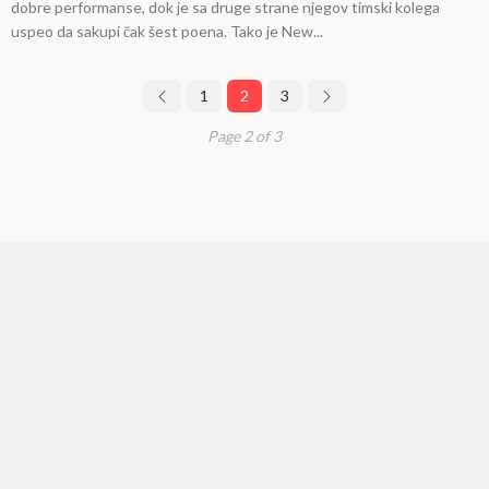
dobre performanse, dok je sa druge strane njegov timski kolega
uspeo da sakupi čak šest poena. Tako je New...
1
2
3
Page 2 of 3