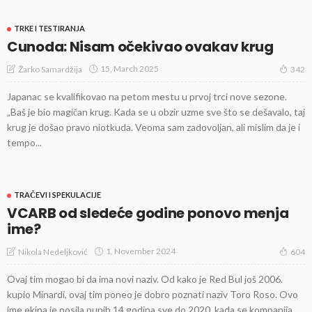
TRKE I TESTIRANJA
Cunoda: Nisam očekivao ovakav krug
15, March 2025
Žarko Samardžija
342
Japanac se kvalifikovao na petom mestu u prvoj trci nove sezone.
„Baš je bio magičan krug. Kada se u obzir uzme sve što se dešavalo, taj
krug je došao pravo niotkuda. Veoma sam zadovoljan, ali mislim da je i
tempo...
TRAČEVI I SPEKULACIJE
VCARB od sledeće godine ponovo menja
ime?
1, November 2024
Nikola Nedeljković
604
Ovaj tim mogao bi da ima novi naziv. Od kako je Red Bul još 2006.
kupio Minardi, ovaj tim poneo je dobro poznati naziv Toro Roso. Ovo
ime ekipa je nosila punih 14 godina sve do 2020. kada se kompanija...