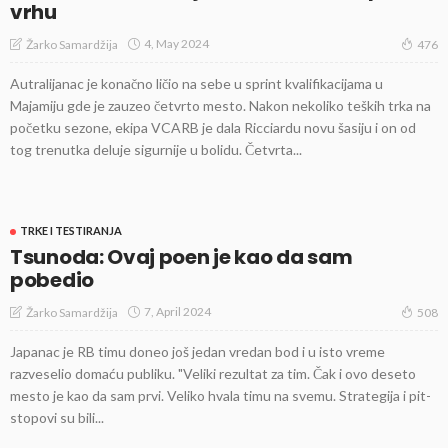
vrhu
4, May 2024
Žarko Samardžija
476
Autralijanac je konačno ličio na sebe u sprint kvalifikacijama u
Majamiju gde je zauzeo četvrto mesto. Nakon nekoliko teških trka na
početku sezone, ekipa VCARB je dala Ricciardu novu šasiju i on od
tog trenutka deluje sigurnije u bolidu. Četvrta...
TRKE I TESTIRANJA
Tsunoda: Ovaj poen je kao da sam
pobedio
7, April 2024
Žarko Samardžija
508
Japanac je RB timu doneo još jedan vredan bod i u isto vreme
razveselio domaću publiku. "Veliki rezultat za tim. Čak i ovo deseto
mesto je kao da sam prvi. Veliko hvala timu na svemu. Strategija i pit-
stopovi su bili...