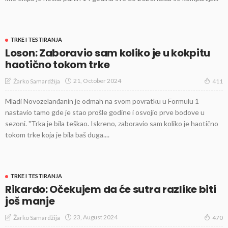
TRKE I TESTIRANJA
Loson: Zaboravio sam koliko je u kokpitu
haotično tokom trke
21, October 2024
Žarko Samardžija
411
Mladi Novozelanđanin je odmah na svom povratku u Formulu 1
nastavio tamo gde je stao prošle godine i osvojio prve bodove u
sezoni. "Trka je bila teškao. Iskreno, zaboravio sam koliko je haotično
tokom trke koja je bila baš duga....
TRKE I TESTIRANJA
Rikardo: Očekujem da će sutra razlike biti
još manje
23, August 2024
Žarko Samardžija
470