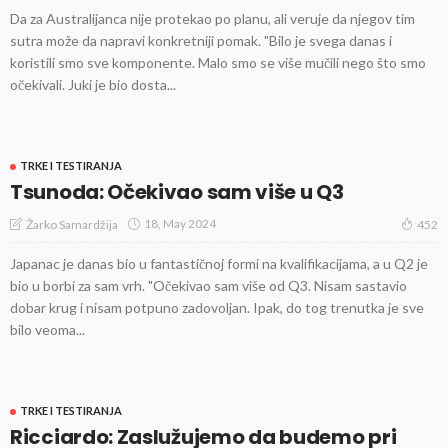
Da za Australijanca nije protekao po planu, ali veruje da njegov tim
sutra može da napravi konkretniji pomak. "Bilo je svega danas i
koristili smo sve komponente. Malo smo se više mučili nego što smo
očekivali. Juki je bio dosta...
TRKE I TESTIRANJA
Tsunoda: Očekivao sam više u Q3
18, May 2024
Žarko Samardžija
452
Japanac je danas bio u fantastičnoj formi na kvalifikacijama, a u Q2 je
bio u borbi za sam vrh. "Očekivao sam više od Q3. Nisam sastavio
dobar krug i nisam potpuno zadovoljan. Ipak, do tog trenutka je sve
bilo veoma...
TRKE I TESTIRANJA
Ricciardo: Zaslužujemo da budemo pri