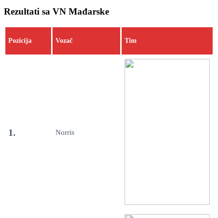
Rezultati sa VN Mađarske
Pozicija
Vozač
Tim
1.
Norris