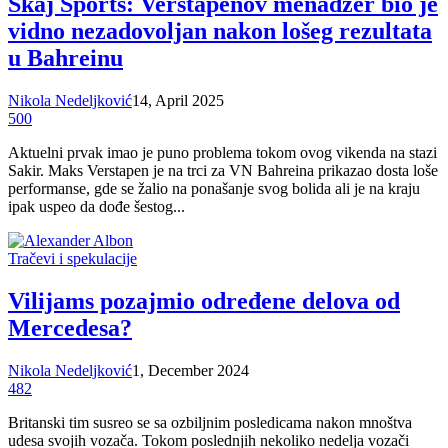
Skaj Sports: Verstapenov menadžer bio je
vidno nezadovoljan nakon lošeg rezultata
u Bahreinu
Nikola Nedeljković
14, April 2025
500
Aktuelni prvak imao je puno problema tokom ovog vikenda na stazi
Sakir. Maks Verstapen je na trci za VN Bahreina prikazao dosta loše
performanse, gde se žalio na ponašanje svog bolida ali je na kraju
ipak uspeo da dođe šestog...
Tračevi i spekulacije
Vilijams pozajmio određene delova od
Mercedesa?
Nikola Nedeljković
1, December 2024
482
Britanski tim susreo se sa ozbiljnim posledicama nakon mnoštva
udesa svojih vozača. Tokom poslednjih nekoliko nedelja vozači