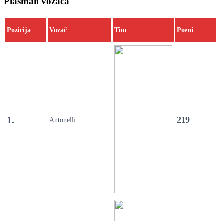
Plasman vozača
Pozicija
Vozač
Tim
Poeni
1.
219
Antonelli