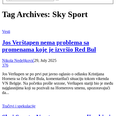
Tag Archives: Sky Sport
Vesti
Jos Verštapen nema problema sa
promenama koje je izvršio Red Bul
Nikola Nedeljković
29, July 2025
376
Jos Verštapen se po prvi put javno oglasio o odlasku Kristijana
Hornera sa čela Red Bula, komentarišući situaciju tokom vikenda
VN Belgije. Na početku prošle sezone, Verštapen stariji bio je među
najglasnijima koji su pozivali na Hornerovu smenu, upozoravajući
da...
Tračevi i spekulacije