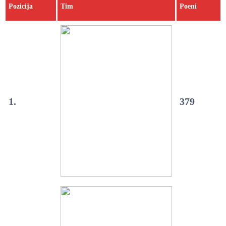
Pozicija
Tim
Poeni
1.
379