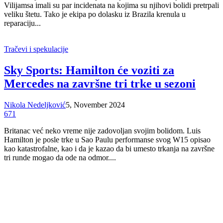
Vilijamsa imali su par incidenata na kojima su njihovi bolidi pretrpali
veliku štetu. Tako je ekipa po dolasku iz Brazila krenula u
reparaciju...
Tračevi i spekulacije
Sky Sports: Hamilton će voziti za
Mercedes na završne tri trke u sezoni
Nikola Nedeljković
5, November 2024
671
Britanac već neko vreme nije zadovoljan svojim bolidom. Luis
Hamilton je posle trke u Sao Paulu performanse svog W15 opisao
kao katastrofalne, kao i da je kazao da bi umesto trkanja na završne
tri runde mogao da ode na odmor....