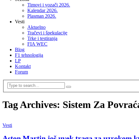
Timovi i vozači 2026.
Kalendar 2026.
Plasman 2026.
Vesti
Aktuelno
Tračevi i špekulacije
Trke i testiranja
FIA WEC
Blog
F1 tehnologija
LP
Kontakt
Forum
Tag Archives: Sistem Za Povrać
Vesti
Aston Martin još uvek traga za uzrokom k