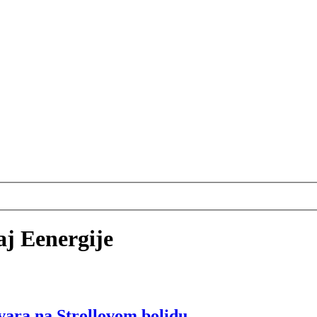
aj Eenergije
vara na Strollovom bolidu