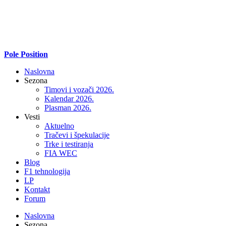
Pole Position
Naslovna
Sezona
Timovi i vozači 2026.
Kalendar 2026.
Plasman 2026.
Vesti
Aktuelno
Tračevi i špekulacije
Trke i testiranja
FIA WEC
Blog
F1 tehnologija
LP
Kontakt
Forum
Naslovna
Sezona