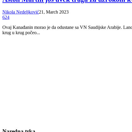
Nikola Nedeljković
21, March 2023
624
Ovaj Kanađanin morao je da odustane sa VN Saudijske Arabije. Lance 
krug u krug počeo...
Naredna trka