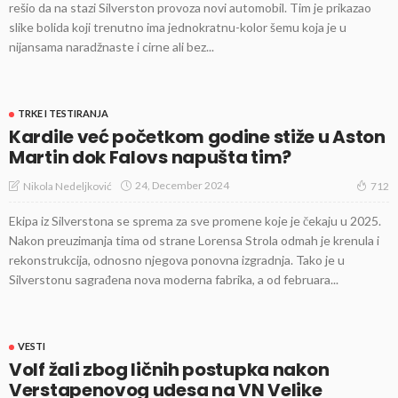
rešio da na stazi Silverston provoza novi automobil. Tim je prikazao
slike bolida koji trenutno ima jednokratnu-kolor šemu koja je u
nijansama naradžnaste i cirne ali bez...
TRKE I TESTIRANJA
Kardile već početkom godine stiže u Aston
Martin dok Falovs napušta tim?
24, December 2024
Nikola Nedeljković
712
Ekipa iz Silverstona se sprema za sve promene koje je čekaju u 2025.
Nakon preuzimanja tima od strane Lorensa Strola odmah je krenula i
rekonstrukcija, odnosno njegova ponovna izgradnja. Tako je u
Silverstonu sagrađena nova moderna fabrika, a od februara...
VESTI
Volf žali zbog ličnih postupka nakon
Verstapenovog udesa na VN Velike