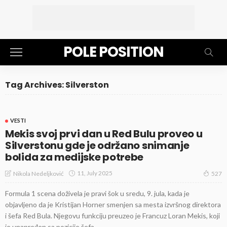
POLE POSITION
Tag Archives: Silverston
VESTI
Mekis svoj prvi dan u Red Bulu proveo u
Silverstonu gde je održano snimanje
bolida za medijske potrebe
11, July 2025
Nikola Nedeljković
527
Formula 1 scena doživela je pravi šok u sredu, 9. jula, kada je
objavljeno da je Kristijan Horner smenjen sa mesta izvršnog direktora
i šefa Red Bula. Njegovu funkciju preuzeo je Francuz Loran Mekis, koji
je unapređen sa pozicije šefa...