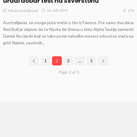
uradi dobar test na Silverstonu
14, July 2023
Nikola Nedeljković
679
Australijanac se ovoga puta vratio u tim iz Faence. Pre samo dva dana
Red Bull je objavio da će Nycka de Vriesa u timu AlphaTaurija zameniti
Daniel Ricciardo koji se tako posle nekoliko meseci odsustva vraća na
grid. Naime, savetnik...
1
2
3
…
5
Page 2 of 5