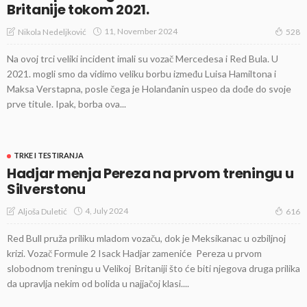
Britanije tokom 2021.
11, November 2024
Nikola Nedeljković
528
Na ovoj trci veliki incident imali su vozač Mercedesa i Red Bula. U
2021. mogli smo da vidimo veliku borbu između Luisa Hamiltona i
Maksa Verstapna, posle čega je Holanđanin uspeo da dođe do svoje
prve titule. Ipak, borba ova...
TRKE I TESTIRANJA
Hadjar menja Pereza na prvom treningu u
Silverstonu
4, July 2024
Aljoša Duletić
616
Red Bull pruža priliku mladom vozaču, dok je Meksikanac u ozbiljnoj
krizi. Vozač Formule 2 Isack Hadjar zameniće Pereza u prvom
slobodnom treningu u Velikoj Britaniji što će biti njegova druga prilika
da upravlja nekim od bolida u najjačoj klasi....