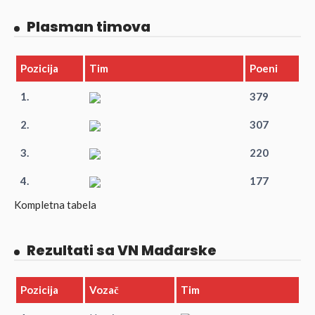
Plasman timova
Pozicija
Tim
Poeni
1.
379
2.
307
3.
220
4.
177
Kompletna tabela
Rezultati sa VN Mađarske
Pozicija
Vozač
Tim