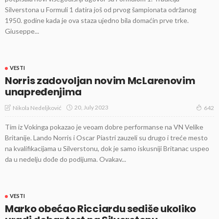
Silverstona u Formuli 1 datira još od prvog šampionata održanog
1950. godine kada je ova staza ujedno bila domaćin prve trke.
Giuseppe...
VESTI
Norris zadovoljan novim McLarenovim
unapređenjima
20, July 2023
Nikola Nedeljković
642
Tim iz Vokinga pokazao je veoam dobre performanse na VN Velike
Britanije. Lando Norris i Oscar Piastri zauzeli su drugo i treće mesto
na kvalifikacijama u Silverstonu, dok je samo iskusniji Britanac uspeo
da u nedelju dođe do podijuma. Ovakav...
VESTI
Marko obećao Ricciardu sediše ukoliko