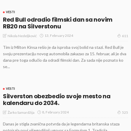
VESTI
Red Bull odradio filmski dan sa novim
RB20 na Silverstonu
13, February 2024
Nikola Nedeljković
611
Tim iz Milton Kinsa rešio je da isproba svoj bolid na stazi. Red Bull je
svoju prezentaciju novog automobila zakazao za 15. februar, ali je dva
dana pre toga odlučio da odradi filmski dan. Za sada nije poznato ko
se...
VESTI
Silverston obezbedio svoje mesto na
kalendaru do 2034.
8, February 2024
Žarko Samardžija
525
Danas je stigla zvanična potvrda da je legendarna britanska staza
potpisala novi višegodišnji ugovor sa Formulom 1. Tradicija