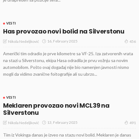
VESTI
Has provozao novi bolid na Silverstonu
16, February 2025
Nikola Nedeljković
456
Američki tim odradio je prve kilometre sa VF-25. Iza zatvorenih vrata
na stazi u Silverstonu, ekipa Hasa odradila je prvu vožnju sa novim
automobilom. Pošto ovaj događaj nije bio namenjen javnosti nismo
mogli da vidimo zvanične foitografije ali su ubrzo...
VESTI
Meklaren provozao novi MCL39 na
Silverstonu
13, February 2025
Nikola Nedeljković
491
Tim iz Vokinga danas je izveo na stazu novi bolid. Meklaren je danas