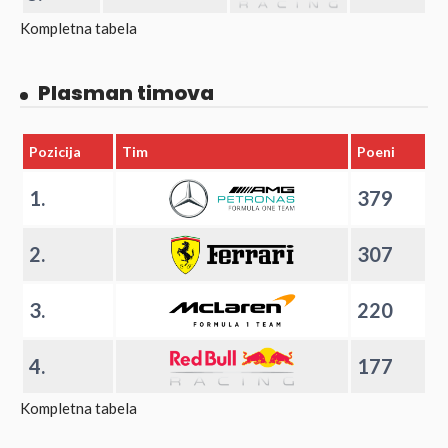
Kompletna tabela
Plasman timova
Pozicija
Tim
Poeni
1.
379
2.
307
3.
220
4.
177
Kompletna tabela