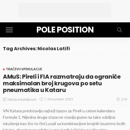
POLE POSITION
Tag Archives: Nicolas Latifi
TRAČEVI I SPEKULACIJE
AMuS: Pireli i FIA razmatraju da ograniče
maksimalan broj krugova po setu
pneumatika u Kataru
7, November 2025
Nikola Nedeljković
379
VN Katara predstavlja najteži izazov za Pireli u celom kalendaru
Formule 1. Nijedna druga staza ne stavlja gume na tako ozbiljna
iskušenja kao što to čini Lusail sa kombinacijom brojnih izuzetno brzih
krivina, abrazivnog asfalta i agresivnih ivičnjaka na izlascima...