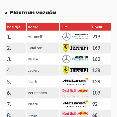
Plasman vozača
Pozicija
Vozač
Tim
Poeni
1.
219
Antonelli
2.
169
Hamilton
3.
160
Russell
4.
138
Leclerc
5.
128
Norris
6.
109
Verstappen
7.
92
Piastri
8.
68
Hadjar