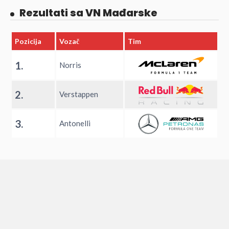
Rezultati sa VN Mađarske
Pozicija
Vozač
Tim
1.
Norris
2.
Verstappen
3.
Antonelli