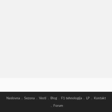
Naslovna
Sezona
Vesti
Blog
F1 tehnologija
LP
Kontakt
Forum