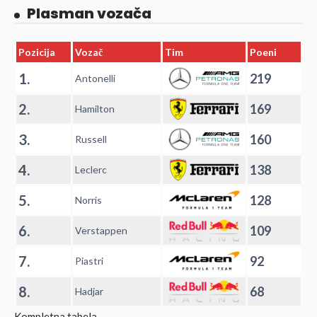
Plasman vozača
Pozicija
Vozač
Tim
Poeni
1.
219
Antonelli
2.
169
Hamilton
3.
160
Russell
4.
138
Leclerc
5.
128
Norris
6.
109
Verstappen
7.
92
Piastri
8.
68
Hadjar
Kompletna tabela