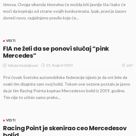
timova. Ovoga vikenda timovima će možda biti jasnije šta i kako će
moći da kopiraju od strane svojih konkurenata. Ipak, pravi je izazov
doneti novo, razjašnjeno pravilo koje će...
VESTI
FIA ne želi da se ponovi slučaj “pink
Mercedes”
25, August 2020
Nikola Nedeljković
697
Prvi čovek Svetske automobilske federacije izjavio je da oni žele da
svaki tim dizajnira sam svoj bolid. Tokom ove sezone postalo je jasno
da je tim Racing Pointa kopirao Mercedesov bolid iz 2019. godine.
Tim nije to učinio samo preko...
VESTI
Racing Point je skenirao ceo Mercedesov
bolid