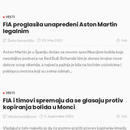
VESTI
FIA proglasila unapređeni Aston Martin
legalnim
20, May 2022
Žarko Samardžija
740
Aston Martin je u Španiju došao sa novom specifikacijom bolida koja
neodoljivo podseća na Red Bull. Britanski tim je doneo brojne nove
delove ovog vikenda, a najveća pažnja je bila na bočnim usisnicima i
poklopcu motora koji su svima odmah...
VESTI
FIA i timovi spremaju da se glasaju protiv
kopiranja bolida u Monci
5, September 2020
Nikola Nedeljković
705
Vladajuće telo najavilo je da će pomno pratiti proces kopiranja između