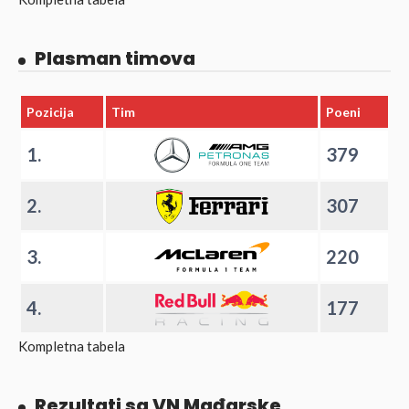
Plasman timova
Pozicija
Tim
Poeni
1.
379
2.
307
3.
220
4.
177
Kompletna tabela
Rezultati sa VN Mađarske