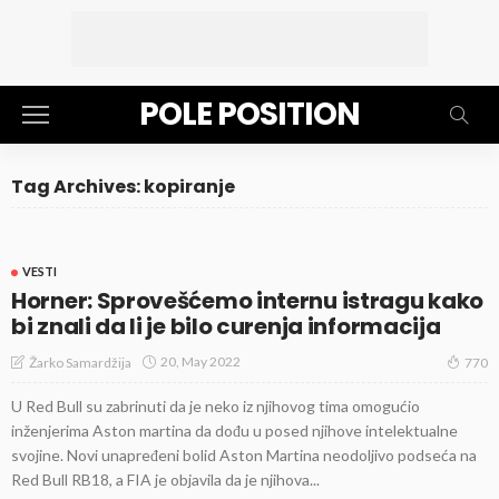
POLE POSITION
Tag Archives: kopiranje
VESTI
Horner: Sprovešćemo internu istragu kako
bi znali da li je bilo curenja informacija
20, May 2022
Žarko Samardžija
770
U Red Bull su zabrinuti da je neko iz njihovog tima omogućio
inženjerima Aston martina da dođu u posed njihove intelektualne
svojine. Novi unapređeni bolid Aston Martina neodoljivo podseća na
Red Bull RB18, a FIA je objavila da je njihova...