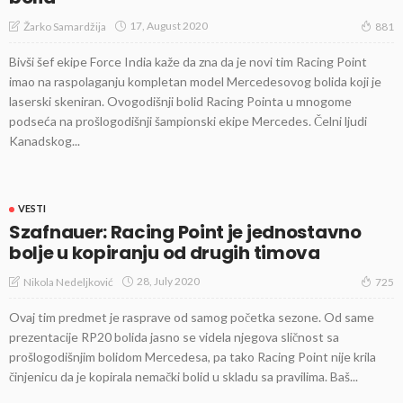
17, August 2020
Žarko Samardžija
881
Bivši šef ekipe Force India kaže da zna da je novi tim Racing Point
imao na raspolaganju kompletan model Mercedesovog bolida koji je
laserski skeniran. Ovogodišnji bolid Racing Pointa u mnogome
podseća na prošlogodišnji šampionski ekipe Mercedes. Čelni ljudi
Kanadskog...
VESTI
Szafnauer: Racing Point je jednostavno
bolje u kopiranju od drugih timova
28, July 2020
Nikola Nedeljković
725
Ovaj tim predmet je rasprave od samog početka sezone. Od same
prezentacije RP20 bolida jasno se videla njegova sličnost sa
prošlogodišnjim bolidom Mercedesa, pa tako Racing Point nije krila
činjenicu da je kopirala nemački bolid u skladu sa pravilima. Baš...