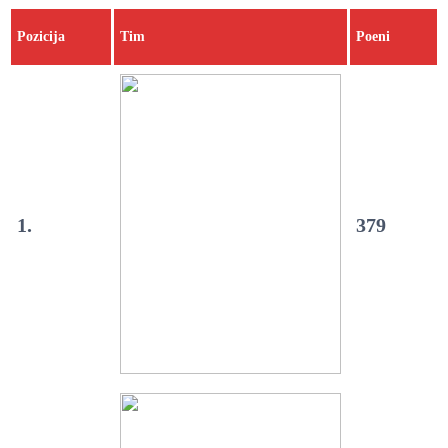
Pozicija
Tim
Poeni
1.
379