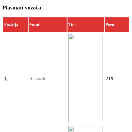
Plasman vozača
Pozicija
Vozač
Tim
Poeni
1.
219
Antonelli