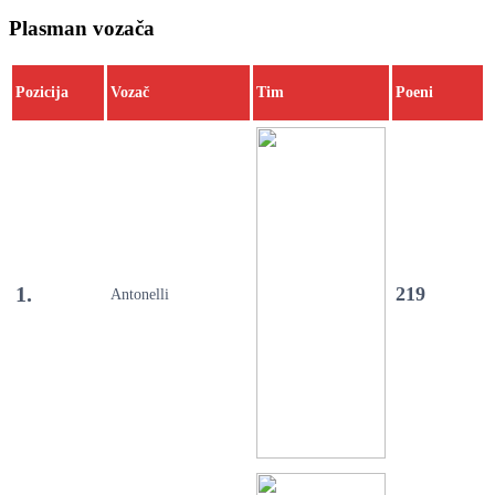
Plasman vozača
Pozicija
Vozač
Tim
Poeni
1.
219
Antonelli