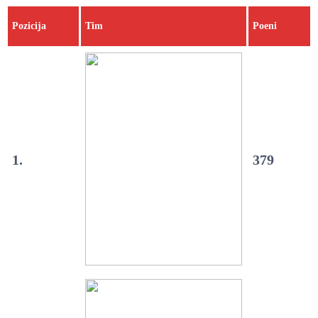
Pozicija
Tim
Poeni
1.
379