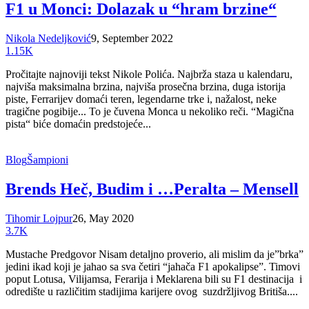
F1 u Monci: Dolazak u “hram brzine“
Nikola Nedeljković
9, September 2022
1.15K
Pročitajte najnoviji tekst Nikole Polića. Najbrža staza u kalendaru,
najviša maksimalna brzina, najviša prosečna brzina, duga istorija
piste, Ferrarijev domaći teren, legendarne trke i, nažalost, neke
tragične pogibije... To je čuvena Monca u nekoliko reči. “Magična
pista“ biće domaćin predstojeće...
Blog
Šampioni
Brends Heč, Budim i …Peralta – Mensell
Tihomir Lojpur
26, May 2020
3.7K
Mustache Predgovor Nisam detaljno proverio, ali mislim da je”brka”
jedini ikad koji je jahao sa sva četiri “jahača F1 apokalipse”. Timovi
poput Lotusa, Vilijamsa, Ferarija i Meklarena bili su F1 destinacija i
odredište u različitim stadijima karijere ovog suzdržljivog Britiša....