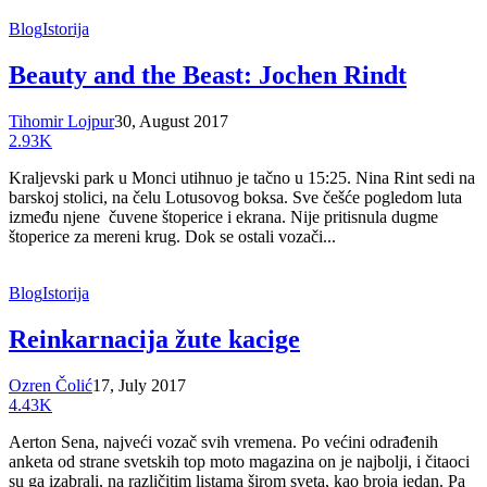
Blog
Istorija
Beauty and the Beast: Jochen Rindt
Tihomir Lojpur
30, August 2017
2.93K
Kraljevski park u Monci utihnuo je tačno u 15:25. Nina Rint sedi na
barskoj stolici, na čelu Lotusovog boksa. Sve češće pogledom luta
između njene čuvene štoperice i ekrana. Nije pritisnula dugme
štoperice za mereni krug. Dok se ostali vozači...
Blog
Istorija
Reinkarnacija žute kacige
Ozren Čolić
17, July 2017
4.43K
Aerton Sena, najveći vozač svih vremena. Po većini odrađenih
anketa od strane svetskih top moto magazina on je najbolji, i čitaoci
su ga izabrali, na različitim listama širom sveta, kao broja jedan. Pa