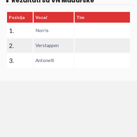
Rezultati sa VN Mađarske
Pozicija
Vozač
Tim
1.
Norris
2.
Verstappen
3.
Antonelli