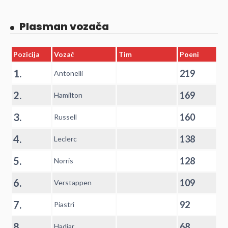
Plasman vozača
Pozicija
Vozač
Tim
Poeni
1.
219
Antonelli
2.
169
Hamilton
3.
160
Russell
4.
138
Leclerc
5.
128
Norris
6.
109
Verstappen
7.
92
Piastri
8.
68
Hadjar