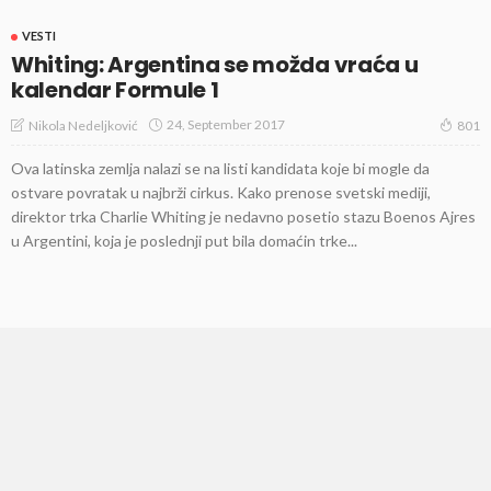
VESTI
Whiting: Argentina se možda vraća u
kalendar Formule 1
24, September 2017
Nikola Nedeljković
801
Ova latinska zemlja nalazi se na listi kandidata koje bi mogle da
ostvare povratak u najbrži cirkus. Kako prenose svetski mediji,
direktor trka Charlie Whiting je nedavno posetio stazu Boenos Ajres
u Argentini, koja je poslednji put bila domaćin trke...