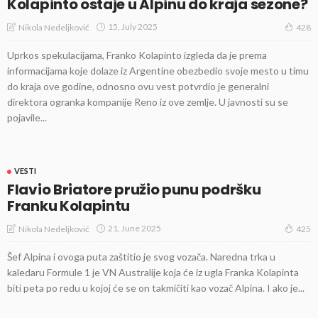
Kolapinto ostaje u Alpinu do kraja sezone?
15, July 2025
Nikola Nedeljković
428
Uprkos spekulacijama, Franko Kolapinto izgleda da je prema
informacijama koje dolaze iz Argentine obezbedio svoje mesto u timu
do kraja ove godine, odnosno ovu vest potvrdio je generalni
direktora ogranka kompanije Reno iz ove zemlje. U javnosti su se
pojavile...
VESTI
Flavio Briatore pružio punu podršku
Franku Kolapintu
21, June 2025
Nikola Nedeljković
425
Šef Alpina i ovoga puta zaštitio je svog vozača. Naredna trka u
kaledaru Formule 1 je VN Australije koja će iz ugla Franka Kolapinta
biti peta po redu u kojoj će se on takmičiti kao vozač Alpina. I ako je...