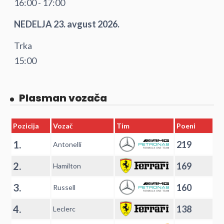
16:00 - 17:00
NEDELJA 23. avgust 2026.
Trka
15:00
Plasman vozača
Pozicija
Vozač
Tim
Poeni
1.
219
Antonelli
2.
169
Hamilton
3.
160
Russell
4.
138
Leclerc