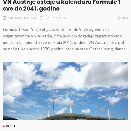
VN Austrije ostaje u kalendaru Formule 1
sve do 2041. godine
29, June 2025
Nikola Nedeljković
351
Formula 1 zvanično je objavila veliko produženje ugovora sa
organizatorima VN Austrije, čime je ovom događaju zagarantovano
mesto u šampionatu sve do kraja 2041. godine. VN Austrije prvi put
se našla u kalendaru 1970. godine, tada na stazi Ostereihring, danas...
VESTI