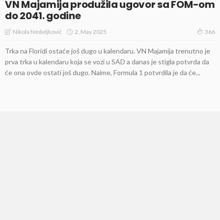
VN Majamija produžila ugovor sa FOM-om
do 2041. godine
2, May 2025
Nikola Nedeljković
366
Trka na Floridi ostaće još dugo u kalendaru. VN Majamija trenutno je
prva trka u kalendaru koja se vozi u SAD a danas je stigla potvrda da
će ona ovde ostati još dugo. Naime, Formula 1 potvrdila je da će...