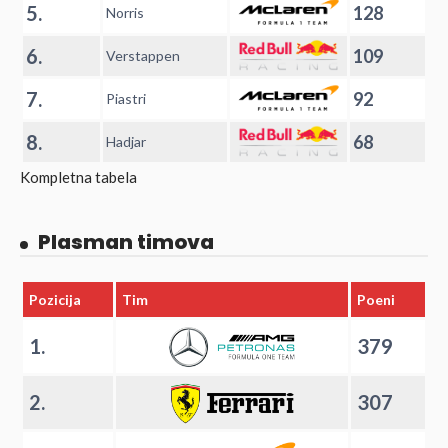
5.
128
Norris
6.
109
Verstappen
7.
92
Piastri
8.
68
Hadjar
Kompletna tabela
Plasman timova
Pozicija
Tim
Poeni
1.
379
2.
307