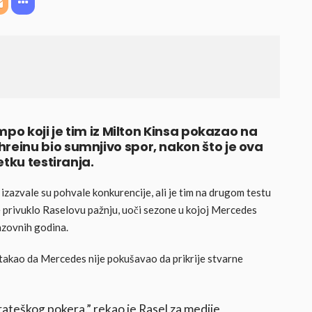
po koji je tim iz Milton Kinsa pokazao na
einu bio sumnjivo spor, nakon što je ova
tku testiranja.
zazvale su pohvale konkurencije, ali je tim na drugom testu
e privuklo Raselovu pažnju, uoči sezone u kojoj Mercedes
zazovnih godina.
stakao da Mercedes nije pokušavao da prikrije stvarne
trateškog pokera.” rekao je Rasel za medije