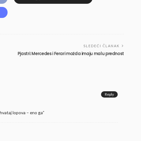
SLEDEĆI ČLANAK
Pjastri: Mercedes i Ferari možda imaju malu prednost
Reply
“hvataj lopova – eno ga”