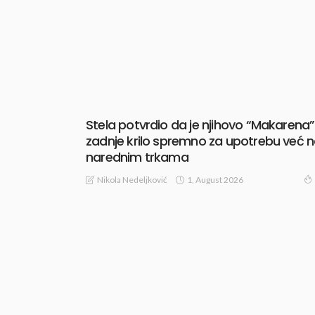
Stela potvrdio da je njihovo “Makarena”
zadnje krilo spremno za upotrebu već 
narednim trkama
1, August 2026
Nikola Nedeljković