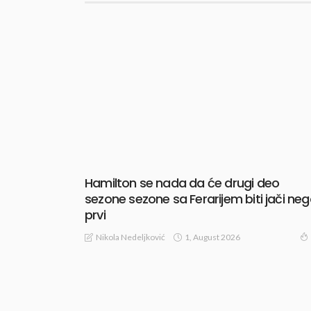
Hamilton se nada da će drugi deo
sezone sezone sa Ferarijem biti jači ne
prvi
1, August 2026
Nikola Nedeljković