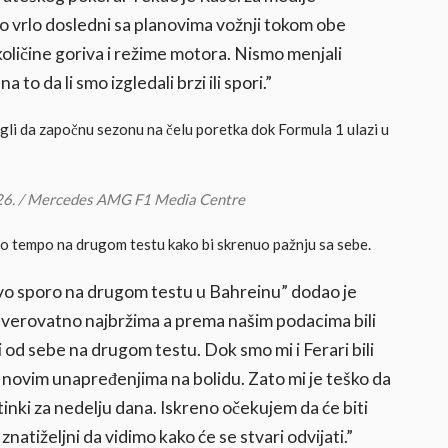
o vrlo dosledni sa planovima vožnji tokom obe
 količine goriva i režime motora. Nismo menjali
to da li smo izgledali brzi ili spori.”
li da započnu sezonu na čelu poretka dok Formula 1 ulazi u
026. / Mercedes AMG F1 Media Centre
o tempo na drugom testu kako bi skrenuo pažnju sa sebe.
ivo sporo na drugom testu u Bahreinu” dodao je
 verovatno najbržima a prema našim podacima bili
 od sebe na drugom testu. Dok smo mi i Ferari bili
m novim unapređenjima na bolidu. Zato mi je teško da
inki za nedelju dana. Iskreno očekujem da će biti
natiželjni da vidimo kako će se stvari odvijati.”