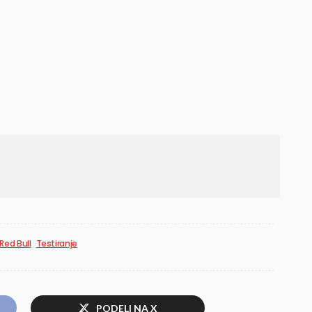
Red Bull
Testiranje
PODELI NA X