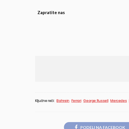
Zapratite nas
Ključne reči:
Bahrein
Ferrari
George Russell
Mercedes
PODELI NA FACEBOOK