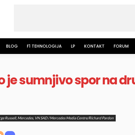
BLOG
F1 TEHNOLOGIJA
LP
KONTAKT
FORUM
io je sumnjivo spor na d
ge Russell, Mercedes, VN SAD / Mercedes Media Centre/Richard Pardon