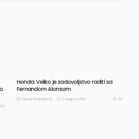
Honda: Veliko je zadovoljstvo raditi sa
go
Fernandom Alonsom
1, August 2026
Nikola Nedeljković
22
24