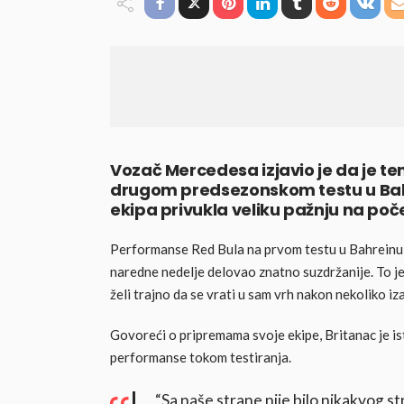
Vozač Mercedesa izjavio je da je tem
drugom predsezonskom testu u Bahr
ekipa privukla veliku pažnju na poče
Performanse Red Bula na prvom testu u Bahreinu i
naredne nedelje delovao znatno suzdržanije. To j
želi trajno da se vrati u sam vrh nakon nekoliko i
Govoreći o pripremama svoje ekipe, Britanac je i
performanse tokom testiranja.
“Sa naše strane nije bilo nikakvog s