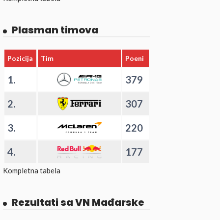
Plasman timova
Pozicija
Tim
Poeni
1.
379
2.
307
3.
220
4.
177
Kompletna tabela
Rezultati sa VN Mađarske