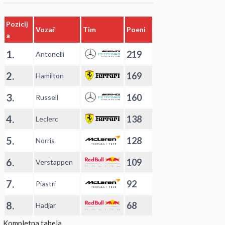
Pozicij
Vozač
Tim
Poeni
a
1.
219
Antonelli
2.
169
Hamilton
3.
160
Russell
4.
138
Leclerc
5.
128
Norris
6.
109
Verstappen
7.
92
Piastri
8.
68
Hadjar
Kompletna tabela