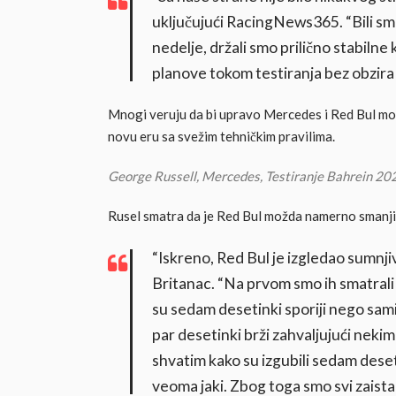
uključujući RacingNews365. “Bili sm
nedelje, držali smo prilično stabilne
planove tokom testiranja bez obzira na 
Mnogi veruju da bi upravo Mercedes i Red Bul mog
novu eru sa svežim tehničkim pravilima.
George Russell, Mercedes, Testiranje Bahrein 2
Rusel smatra da je Red Bul možda namerno smanji
“Iskreno, Red Bul je izgledao sumnj
Britanac. “Na prvom smo ih smatrali
su sedam desetinki sporiji nego sami
par desetinki brži zahvaljujući neki
shvatim kako su izgubili sedam deset
veoma jaki. Zbog toga smo svi zaista z