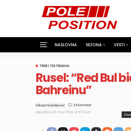
NASLOVNA
SEZONA
VESTI
TRKE I TESTIRANJA
Rusel: “Red Bul b
Bahreinu”
1 Komentar
Nikola Nedeljković
objavljeno
05. Mar 2026. at 9:53 am
Geor