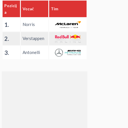
Pozicij
Vozač
Tim
a
1.
Norris
2.
Verstappen
3.
Antonelli