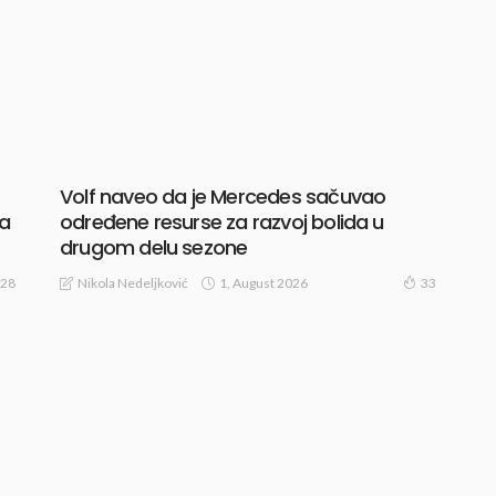
Volf naveo da je Mercedes sačuvao
određene resurse za razvoj bolida u
na
drugom delu sezone
1, August 2026
Nikola Nedeljković
33
28