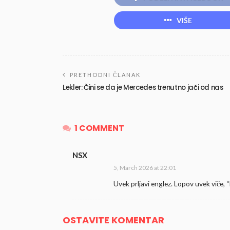
VIŠE
PRETHODNI ČLANAK
Lekler: Čini se da je Mercedes trenutno jači od nas
1 COMMENT
NSX
5, March 2026 at 22:01
Uvek prljavi englez. Lopov uvek viče, 
OSTAVITE KOMENTAR