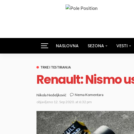
NASLOVNA
SEZONA
VESTI
TRKE I TESTIRANJA
Renault: Nismo u
Nema Komentara
Nikola Nedeljković
objavljeno
12. Sep 2020. at 6:32 pm