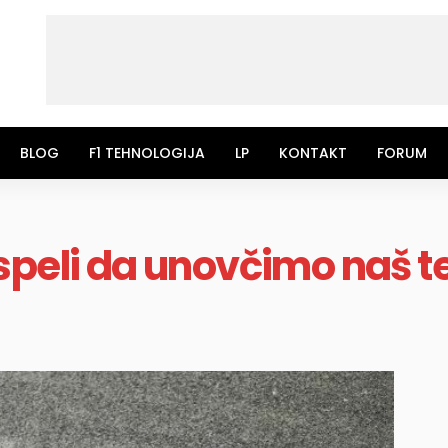
BLOG
F1 TEHNOLOGIJA
LP
KONTAKT
FORUM
speli da unovčimo naš 