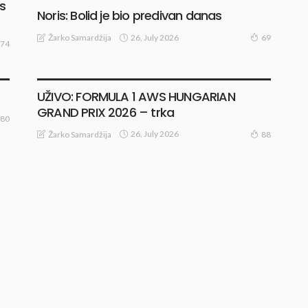
s
Noris: Bolid je bio predivan danas
26, July 2026
Žarko Samardžija
69
74
TRKE I TESTIRANJA
UŽIVO: FORMULA 1 AWS HUNGARIAN
GRAND PRIX 2026 – trka
80
26, July 2026
Žarko Samardžija
88