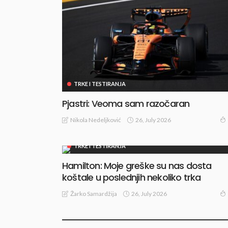
TRKE I TESTIRANJA
Pjastri: Veoma sam razočaran
26, July 2026
Nikola Nedeljković
TRKE I TESTIRANJA
Hamilton: Moje greške su nas dosta
koštale u poslednjih nekoliko trka
26, July 2026
Žarko Samardžija
TRKE I TESTIRANJA