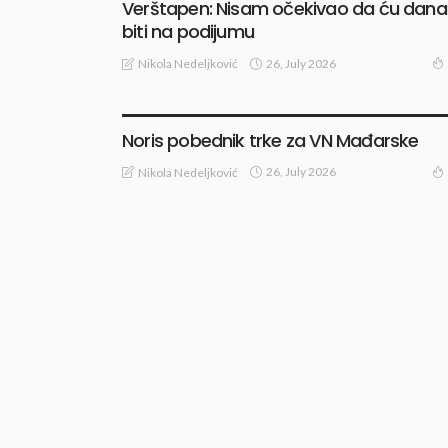
Verštapen: Nisam očekivao da ću dana
biti na podijumu
26, July 2026
Nikola Nedeljković
TRKE I TESTIRANJA
Noris pobednik trke za VN Mađarske
26, July 2026
Nikola Nedeljković