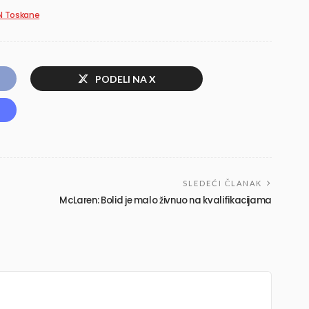
N Toskane
PODELI NA X
SLEDEĆI ČLANAK
McLaren: Bolid je malo živnuo na kvalifikacijama