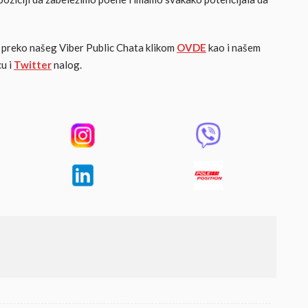
 i preko našeg Viber Public Chata klikom
OVDE
kao i našem
u i
Twitter
nalog.