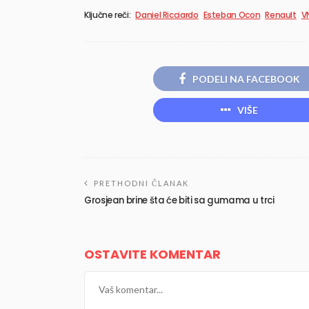
Ključne reči:
Daniel Ricciardo
Esteban Ocon
Renault
V
PODELI NA FACEBOOK
VIŠE
PRETHODNI ČLANAK
Grosjean brine šta će biti sa gumama u trci
OSTAVITE KOMENTAR