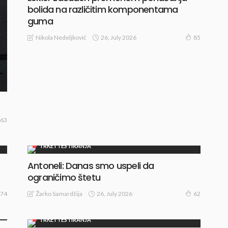
bolida na različitim komponentama
guma
26, July 2026
Nikola Nedeljković
85
63
TRKE I TESTIRANJA
Antoneli: Danas smo uspeli da
ograničimo štetu
26, July 2026
Žarko Samardžija
74
62
TRKE I TESTIRANJA