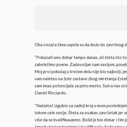
Oba vozača tima uspela su da dođu do završnog de
“Pokazali smo dobar tempo danas, ali šteta što to
zabeležimo poene. Zadovoljan sam sesijom, pose
Moj prvi pokušaj u trećem delu nije bio najbolji, j
sam naleteo na žute zastave zbog okretanja Esteb
sam imao potencijala za peto mesto. Sutra nas očeku
Daniel Ricciardo.
“Nažalost izgubio sa zadnji kraj u mom poslednjem
tokom cele sesije. Šteta za ovakav završetak jer
više da se kvalifikaujemo. Bolid je bio dobar i ti
između trećeg treninga i kvalifikacija. Sada smo u