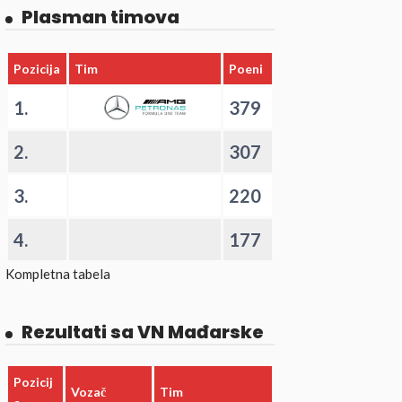
Plasman timova
Pozicija
Tim
Poeni
1.
379
2.
307
3.
220
4.
177
Kompletna tabela
Rezultati sa VN Mađarske
Pozicij
Vozač
Tim