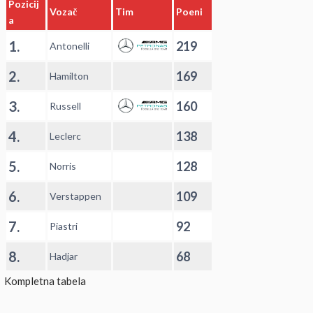
Pozicij
Vozač
Tim
Poeni
a
1.
219
Antonelli
2.
169
Hamilton
3.
160
Russell
4.
138
Leclerc
5.
128
Norris
6.
109
Verstappen
7.
92
Piastri
8.
68
Hadjar
Kompletna tabela