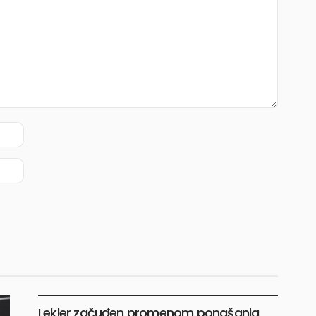
TRKE I TESTIRANJA
Lekler začuđen promenom ponašanja