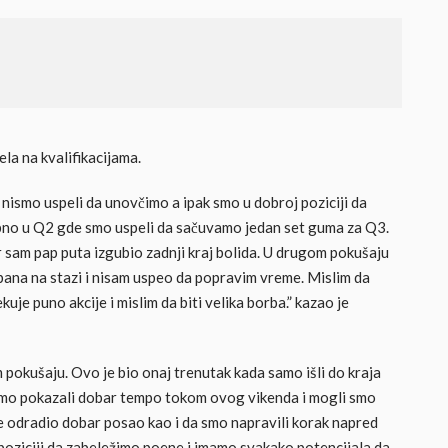
la na kvalifikacijama.
 nismo uspeli da unovčimo a ipak smo u dobroj poziciji da
bno u Q2 gde smo uspeli da sačuvamo jedan set guma za Q3.
er sam pap puta izgubio zadnji kraj bolida. U drugom pokušaju
ana na stazi i nisam uspeo da popravim vreme. Mislim da
je puno akcije i mislim da biti velika borba.” kazao je
 pokušaju. Ovo je bio onaj trenutak kada samo išli do kraja
 smo pokazali dobar tempo tokom ovog vikenda i mogli smo
m je odradio dobar posao kao i da smo napravili korak napred
 poziciji da zabeležimo poene i imamo svakako potencijala da