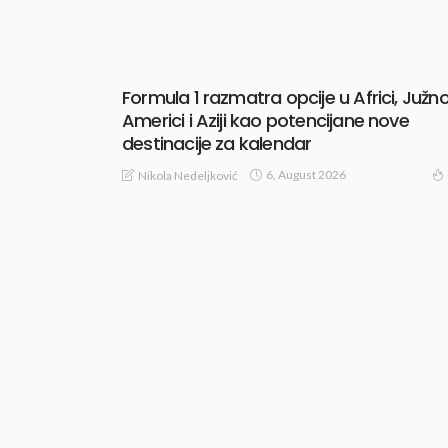
Formula 1 razmatra opcije u Africi, Južno
Americi i Aziji kao potencijane nove
destinacije za kalendar
6, August 2026
Nikola Nedeljković