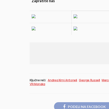
Zapratite nas
Ključne reči:
Andrea Kimi Antoneli
George Russell
Merc
VN Monaka
PODELI NA FACEBOOK