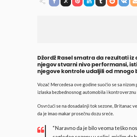
Džordž Rasel smatra da rezultati i
njegov stvarni nivo performansi, ist
njegove kontrole udaljili od mnog
Vozač Mercedesa ove godine suočio se sa nizom pr
izlaska bezbednosnog automobila i kontroverznu
Osvrćući se na dosadašnji tok sezone, Britanac ve
da je imao makar prosečnu dozu sreće.
“Naravno da je bilo veoma teško nosi
sagledao sezonu u celini, mislim da b