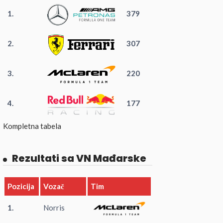
1.
379
2.
307
3.
220
4.
177
Kompletna tabela
Rezultati sa VN Mađarske
Pozicija
Vozač
Tim
1.
Norris