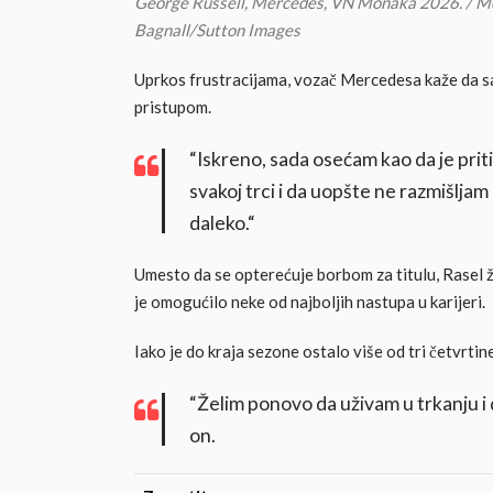
George Russell, Mercedes, VN Monaka 2026. / 
Bagnall/Sutton Images
Uprkos frustracijama, vozač Mercedesa kaže da sa
pristupom.
“Iskreno, sada osećam kao da je prit
svakoj trci i da uopšte ne razmišlj
daleko.“
Umesto da se opterećuje borbom za titulu, Rasel že
je omogućilo neke od najboljih nastupa u karijeri.
Iako je do kraja sezone ostalo više od tri četvrt
“Želim ponovo da uživam u trkanju i 
on.