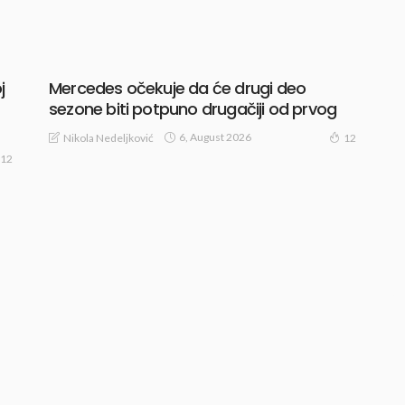
j
Mercedes očekuje da će drugi deo
sezone biti potpuno drugačiji od prvog
6, August 2026
Nikola Nedeljković
12
12