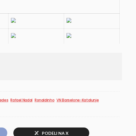
edes
Rafael Nadal
Ronaldinho
VN Barselone-Katalunje
PODELI NA X