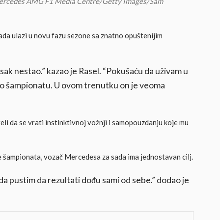
Mercedes AMG F1 Media Centre/Getty Images/Sam
da ulazi u novu fazu sezone sa znatno opuštenijim
isak nestao.” kazao je Rasel. “Pokušaću da uživam u
am o šampionatu. U ovom trenutku on je veoma
li da se vrati instinktivnoj vožnji i samopouzdanju koje mu
ine šampionata, vozač Mercedesa za sada ima jednostavan cilj.
da pustim da rezultati dođu sami od sebe.” dodao je