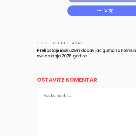
VIŠE
PRETHODNI ČLANAK
Pireli ostaje ekskluzivni dobavljač guma za Formulu
sve do kraja 2028. godine
OSTAVITE KOMENTAR