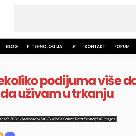
BLOG
F1 TEHNOLOGIJA
LP
KONTAKT
FORUM
ekoliko podijuma više da
da uživam u trkanju
Kanade 2026. / Mercedes AMG F1 Media Centre/Brett Farmer/LAT Images