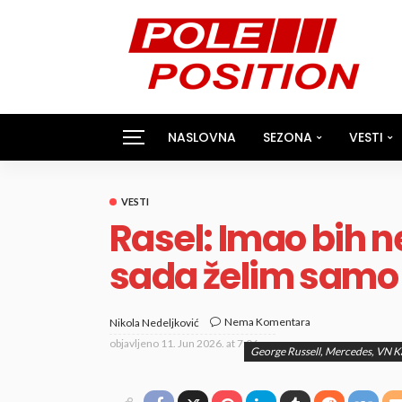
NASLOVNA
SEZONA
VESTI
VESTI
Rasel: Imao bih n
sada želim samo 
Nema Komentara
Nikola Nedeljković
objavljeno
11. Jun 2026. at 7:06 pm
George Russell, Mercedes, VN 