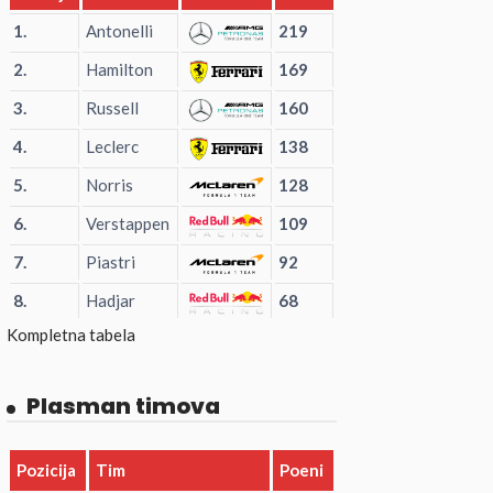
1.
Antonelli
219
2.
Hamilton
169
3.
Russell
160
4.
Leclerc
138
5.
Norris
128
6.
Verstappen
109
7.
Piastri
92
8.
Hadjar
68
Kompletna tabela
Plasman timova
Pozicija
Tim
Poeni