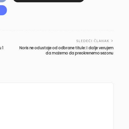
SLEDEĆI ČLANAK
 1
Noris ne odustaje od odbrane titule: I dalje verujem
da možemo da preokrenemo sezonu