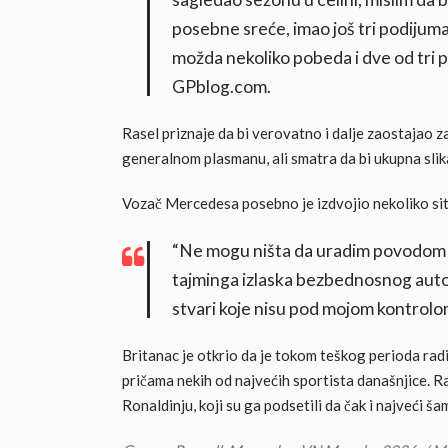
posebne sreće, imao još tri podijuma 
možda nekoliko pobeda i dve od tri p
GPblog.com.
Rasel priznaje da bi verovatno i dalje zaostajao
generalnom plasmanu, ali smatra da bi ukupna slik
Vozač Mercedesa posebno je izdvojio nekoliko situ
“Ne mogu ništa da uradim povodom 
tajminga izlaska bezbednosnog autom
stvari koje nisu pod mojom kontrolom
Britanac je otkrio da je tokom teškog perioda radi
pričama nekih od najvećih sportista današnjice. 
Ronaldinju, koji su ga podsetili da čak i najveći š