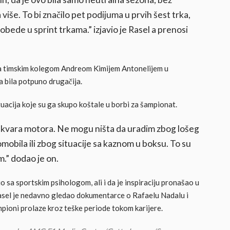
više. To bi značilo pet podijuma u prvih šest trka,
obede u sprint trkama.” izjavio je Rasel a prenosi
 za timskim kolegom Andreom Kimijem Antonelijem u
a bila potpuno drugačija.
acija koje su ga skupo koštale u borbi za šampionat.
kvara motora. Ne mogu ništa da uradim zbog lošeg
obila ili zbog situacije sa kaznom u boksu. To su
.” dodao je on.
o sa sportskim psihologom, ali i da je inspiraciju pronašao u
Rasel je nedavno gledao dokumentarce o Rafaelu Nadalu i
ampioni prolaze kroz teške periode tokom karijere.