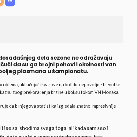
z dosadašnjeg dela sezone ne odražavaju
ičući da su ga brojni pehovi i okolnosti van
o boljeg plasmana u šampionatu.
oblema, uključujući kvarove na bolidu, nepovoljne trenutke
 kaznu zbog prekoračenja brzine u boksu tokom VN Monaka.
ruje da bi njegova statistika izgledala znatno impresivnije
ti se sa ishodima svega toga, ali kada sam seo i
ih, da je ovo bila samo neutralna sezona, bez