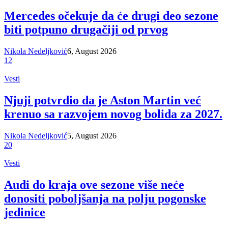
Mercedes očekuje da će drugi deo sezone
biti potpuno drugačiji od prvog
Nikola Nedeljković
6, August 2026
12
Vesti
Njuji potvrdio da je Aston Martin već
krenuo sa razvojem novog bolida za 2027.
Nikola Nedeljković
5, August 2026
20
Vesti
Audi do kraja ove sezone više neće
donositi poboljšanja na polju pogonske
jedinice