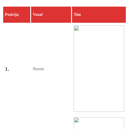
Pozicija
Vozač
Tim
1.
Norris