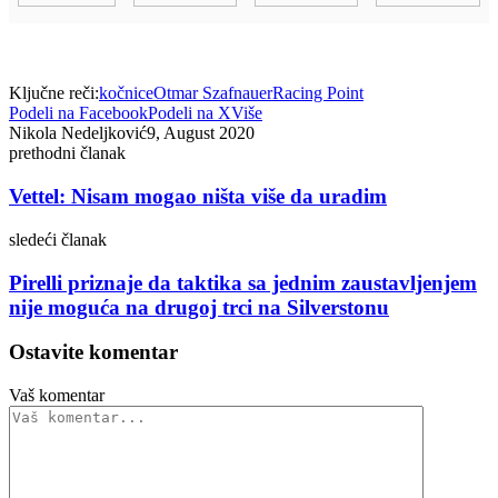
Ključne reči:
kočnice
Otmar Szafnauer
Racing Point
Podeli na Facebook
Podeli na X
Više
Nikola Nedeljković
9, August 2020
prethodni članak
Vettel: Nisam mogao ništa više da uradim
sledeći članak
Pirelli priznaje da taktika sa jednim zaustavljenjem
nije moguća na drugoj trci na Silverstonu
Ostavite komentar
Vaš komentar