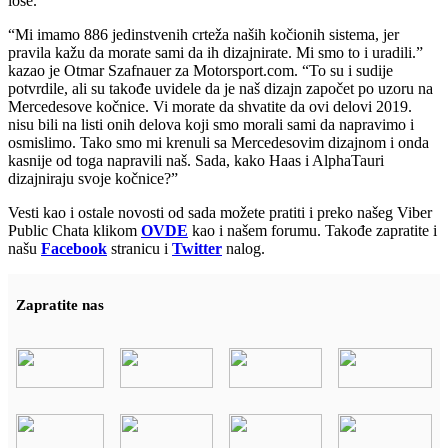
loše.
“Mi imamo 886 jedinstvenih crteža naših kočionih sistema, jer
pravila kažu da morate sami da ih dizajnirate. Mi smo to i uradili.”
kazao je Otmar Szafnauer za Motorsport.com. “To su i sudije
potvrdile, ali su takođe uvidele da je naš dizajn započet po uzoru na
Mercedesove kočnice. Vi morate da shvatite da ovi delovi 2019.
nisu bili na listi onih delova koji smo morali sami da napravimo i
osmislimo. Tako smo mi krenuli sa Mercedesovim dizajnom i onda
kasnije od toga napravili naš. Sada, kako Haas i AlphaTauri
dizajniraju svoje kočnice?”
Vesti kao i ostale novosti od sada možete pratiti i preko našeg Viber
Public Chata klikom
OVDE
kao i našem forumu. Takođe zapratite i
našu
Facebook
stranicu i
Twitter
nalog.
Zapratite nas