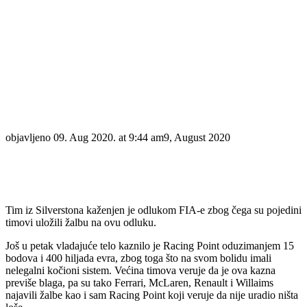
objavljeno
09. Aug 2020. at 9:44 am
9, August 2020
Tim iz Silverstona kaženjen je odlukom FIA-e zbog čega su pojedini
timovi uložili žalbu na ovu odluku.
Još u petak vladajuće telo kaznilo je Racing Point oduzimanjem 15
bodova i 400 hiljada evra, zbog toga što na svom bolidu imali
nelegalni kočioni sistem. Većina timova veruje da je ova kazna
previše blaga, pa su tako Ferrari, McLaren, Renault i Willaims
najavili žalbe kao i sam Racing Point koji veruje da nije uradio ništa