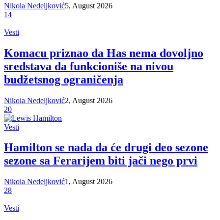
Nikola Nedeljković
5, August 2026
14
Vesti
Komacu priznao da Has nema dovoljno
sredstava da funkcioniše na nivou
budžetsnog ograničenja
Nikola Nedeljković
2, August 2026
20
Vesti
Hamilton se nada da će drugi deo sezone
sezone sa Ferarijem biti jači nego prvi
Nikola Nedeljković
1, August 2026
28
Vesti