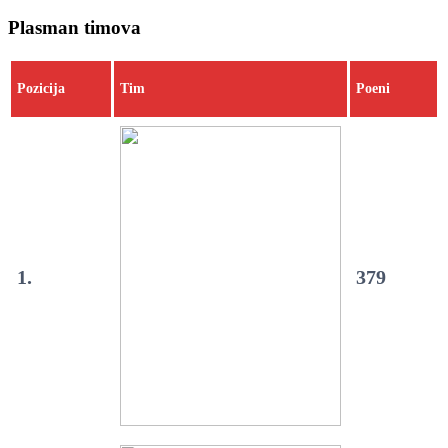
Plasman timova
Pozicija
Tim
Poeni
1.
379