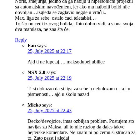
Noris, smejurija, jedino da ga nabiju u hipersonični projektil
sa automatskim navođenjem, jer ako mu najbolji bolid nije
dovoljan…izgleda se zaglavio negde u vrtiću..
Max, liga za sebe, ostalo ćaci teletabisi…
To što on cedi iz ovog bolida, Toto dobro vidi, a s ona svoja
dva mamlaza, ne zna šta će.
Reply
Fan
says:
25, July 2025 at 22:17
Ajd ti ne lupetaj…..maksodupeljubilice
NSX 2.0
says:
25, July 2025 at 22:19
Ti si dokazao da si liga za sebe u nebulozama…a i u
pismenosti….ajd u skolu nazad
Micko
says:
25, July 2025 at 22:43
Decko/devojcice, imas ozbiljan problem. Postujem sto
navijas za Maksa, ali to nije razlog da dajes takve
hejterske komentare. Ne znam ni po cemu si strucan za
to. Zato pssst i gledaj