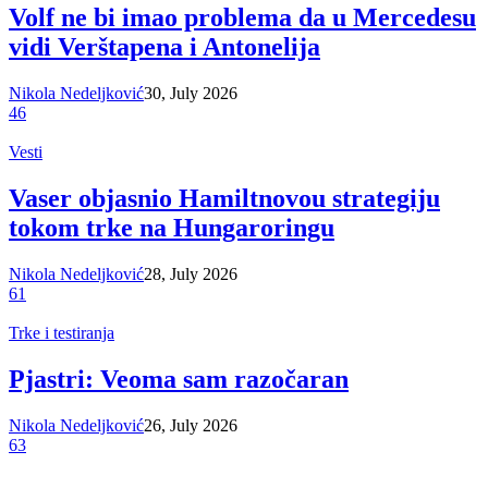
Volf ne bi imao problema da u Mercedesu
vidi Verštapena i Antonelija
Nikola Nedeljković
30, July 2026
46
Vesti
Vaser objasnio Hamiltnovou strategiju
tokom trke na Hungaroringu
Nikola Nedeljković
28, July 2026
61
Trke i testiranja
Pjastri: Veoma sam razočaran
Nikola Nedeljković
26, July 2026
63