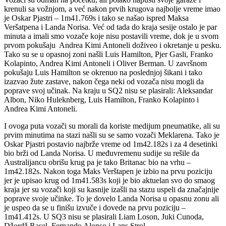
krenuli sa vožnjom, a već nakon prvih krugova najbolje vreme imao
je Oskar Pjastri – 1m41.769s i tako se našao ispred Maksa
Veršatpena i Landa Norisa. Već od tada do kraja sesije ostalo je par
minuta a imali smo vozače koje nisu postavili vreme, dok je u svom
prvom pokušaju Andrea Kimi Antoneli doživeo i okretanje u pesku.
Tako su se u opasnoj zoni našli Luis Hamilton, Pjer Gasli, Franko
Kolapinto, Andrea Kimi Antoneli i Oliver Berman. U završnom
pokušaju Luis Hamilton se okrenuo na poslednjoj šikani i tako
izazvao žute zastave, nakon čega neki od vozača nisu mogli da
poprave svoj učinak. Na kraju u SQ2 nisu se plasirali: Aleksandar
Albon, Niko Huleknberg, Luis Hamilton, Franko Kolapinto i
Andrea Kimi Antoneli.
I ovoga puta vozači su morali da koriste medijum pneumatike, ali su
prvim minutima na stazi našli su se samo vozači Meklarena. Tako je
Oskar Pjastri postavio najbrže vreme od 1m42.182s i za 4 desetinki
bio brži od Landa Norisa. U međuvremenu sudije su rešile da
Australijancu obrišu krug pa je tako Britanac bio na vrhu –
1m42.182s. Nakon toga Maks Verštapen je izbio na prvu poziciju
jer je upisao krug od 1m41.583s koji je bio aktuelan svo do smaog
kraja jer su vozači koji su kasnije izašli na stazu uspeli da značajnije
poprave svoje učinke. To je dovelo Landa Norisa u opasnu zonu ali
je uspeo da se u finišu izvuče i dovede na prvu poziciju –
1m41.412s. U SQ3 nisu se plasirali Liam Loson, Juki Cunoda,
Džordž Rasel, Fernando Alonso i Lans Strol.