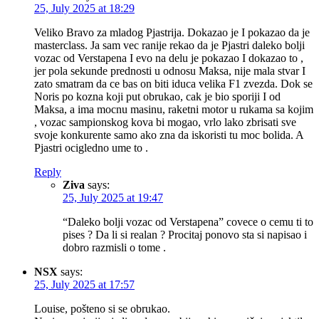
25, July 2025 at 18:29
Veliko Bravo za mladog Pjastrija. Dokazao je I pokazao da je
masterclass. Ja sam vec ranije rekao da je Pjastri daleko bolji
vozac od Verstapena I evo na delu je pokazao I dokazao to ,
jer pola sekunde prednosti u odnosu Maksa, nije mala stvar I
zato smatram da ce bas on biti iduca velika F1 zvezda. Dok se
Noris po kozna koji put obrukao, cak je bio sporiji I od
Maksa, a ima mocnu masinu, raketni motor u rukama sa kojim
, vozac sampionskog kova bi mogao, vrlo lako zbrisati sve
svoje konkurente samo ako zna da iskoristi tu moc bolida. A
Pjastri ocigledno ume to .
Reply
Ziva
says:
25, July 2025 at 19:47
“Daleko bolji vozac od Verstapena” covece o cemu ti to
pises ? Da li si realan ? Procitaj ponovo sta si napisao i
dobro razmisli o tome .
NSX
says:
25, July 2025 at 17:57
Louise, pošteno si se obrukao.