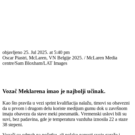
objavljeno
25. Jul 2025. at 5:40 pm
Oscar Piastri, McLaren, VN Belgije 2025. / McLaren Media
centre/Sam Bloxham/LAT Images
Vozač Meklarena imao je najbolji učinak.
Kao što pravila u vezi sprint kvalifiacija nalažu, timovi su obavezni
da u prvom i drugom delu koriste medijum gumu dok u završnom
imaju obavezu da stave meki pneumatik. Vremenski uslovi bili su
suvi, bez padavina, gde je temperatura vazduha iznosila 22 a staze
38 stepeni.
Vozači su odmah na početku, ali polako napusti svoje garaže i