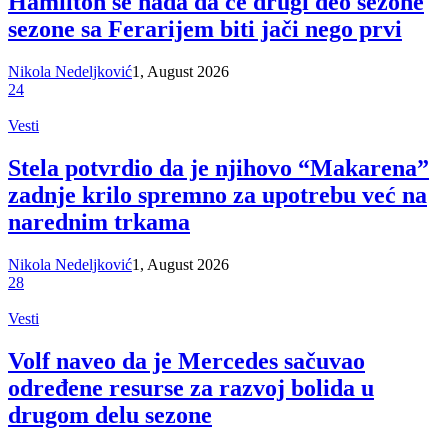
Hamilton se nada da će drugi deo sezone
sezone sa Ferarijem biti jači nego prvi
Nikola Nedeljković
1, August 2026
24
Vesti
Stela potvrdio da je njihovo “Makarena”
zadnje krilo spremno za upotrebu već na
narednim trkama
Nikola Nedeljković
1, August 2026
28
Vesti
Volf naveo da je Mercedes sačuvao
određene resurse za razvoj bolida u
drugom delu sezone