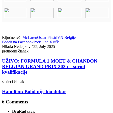
Ključne reči:
McLaren
Oscar Piastri
VN Belgije
Podeli na Facebook
Podeli na X
Više
Nikola Nedeljković
25, July 2025
prethodni članak
UŽIVO: FORMULA 1 MOET & CHANDON
BELGIAN GRAND PRIX 2025 – sprint
kvalifikacije
sledeći članak
Hamilton: Bolid nije bio dobar
6 Comments
DraRad
says: