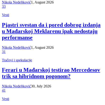
Nikola Nedeljković
1, August 2026
33
Vesti
Pjastri svestan da i pored dobrog izdanja
u Mađarskoj Meklarenu ipak nedostaju
performanse
Nikola Nedeljković
1, August 2026
31
Tračevi i spekulacije
Ferari u Mađarskoj testirao Mercedesov
trik sa hibridnom pogonom?
Nikola Nedeljković
30, July 2026
41
Vesti