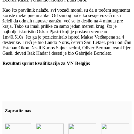
Kao što pravlinik nalaže, svi vozači morali su da u trećem segmentu
koriste meke pneumatike. Od samog početka sesije vozači nisu
želeli da odmah napuste garažu, već se to desilo na 4 minuta pre
kraja. Tako su imali prilike za samo jedan mereni krug, što je
najbolje iskoristio Oskar Pjastri koji je postavo vreme od
1m40.510s što ga je pozicioniralo ispred Maksa Verštapena za 4
desteinke. Treći je bio Lando Noris, četvrti Šarl Lekler, peti i odličan
Esteban Okon, šestii Karlos Sajnc, sedmi, Oliver Berman, osmi Pjer
Gasli, deveti Isak Hađar i deseti je bio Gabrijele Bortoleto.
Rezultati sprint kvalifikacija za VN Belgije:
Zapratite nas