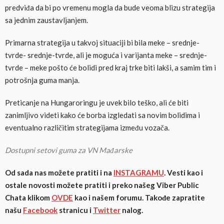
predviđa da bi po vremenu mogla da bude veoma blizu strategija
sa jednim zaustavljanjem.
Primarna strategija u takvoj situaciji bi bila meke – srednje-
tvrde- srednje-tvrde, ali je moguća i varijanta meke – srednje-
tvrde – meke pošto će bolidi pred kraj trke biti lakši, a samim tim i
potrošnja guma manja.
Preticanje na Hungaroringu je uvek bilo teško, ali će biti
zanimljivo videti kako će borba izgledati sa novim bolidima i
eventualno različitim strategijama između vozača.
Dostupni setovi guma za VN Mađarske
Od sada nas možete pratiti i na
INSTAGRAMU
. Vesti kao i
ostale novosti možete pratiti i preko našeg Viber Public
Chata klikom
OVDE
kao i našem forumu. Takođe zapratite
našu
Facebook
stranicu i
Twitter
nalog.