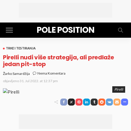
POLE POSITION
TRKE I TESTIRANJA
Pirelli nudi više strategija, ali predlaže
jedan pit-stop
Nema Komentara
Žarko Samardžija
objavljeno
31. Jul 2022. at 12:37 pm
Pirelli