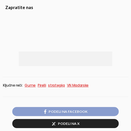
Zapratite nas
Ključne reči:
Gume
Pirelli
strategija
VN Mađarske
PODELI NA FACEBOOK
PODELI NA X