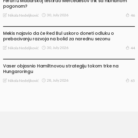
Ferari u Mađarskoj testirao Mercedesov trik sa hibridnom
pogonom?
30, July 2026
Nikola Nedeljković
46
VESTI
Mekis najavio da će Red Bul uskoro doneti odluku o
prebacivanju razvoja na bolid za narednu sezonu
30, July 2026
Nikola Nedeljković
44
VESTI
Vaser objasnio Hamiltnovou strategiju tokom trke na
Hungaroringu
28, July 2026
Nikola Nedeljković
65