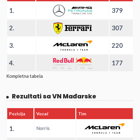
1.
379
2.
307
3.
220
4.
177
Kompletna tabela
Rezultati sa VN Mađarske
Pozicija
Vozač
Tim
1.
Norris