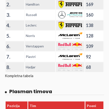
2.
169
Hamilton
3.
160
Russell
4.
138
Leclerc
5.
128
Norris
6.
109
Verstappen
7.
92
Piastri
8.
68
Hadjar
Kompletna tabela
Plasman timova
Pozicija
Tim
Poeni