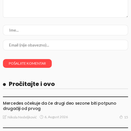
Pročitajte i ovo
VESTI
Mercedes očekuje da će drugi deo sezone biti potpuno
drugačiji od prvog
6, August 2026
Nikola Nedeljković
15
VESTI