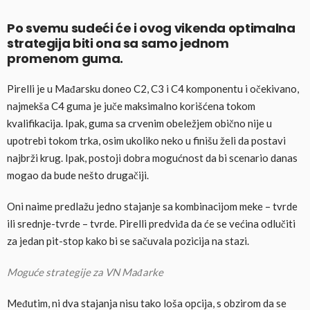
Po svemu sudeći će i ovog vikenda optimalna
strategija biti ona sa samo jednom
promenom guma.
Pirelli je u Mađarsku doneo C2, C3 i C4 komponentu i očekivano,
najmekša C4 guma je juče maksimalno korišćena tokom
kvalifikacija. Ipak, guma sa crvenim obeležjem obično nije u
upotrebi tokom trka, osim ukoliko neko u finišu želi da postavi
najbrži krug. Ipak, postoji dobra mogućnost da bi scenario danas
mogao da bude nešto drugačiji.
Oni naime predlažu jedno stajanje sa kombinacijom meke – tvrde
ili srednje-tvrde – tvrde. Pirelli predviđa da će se većina odlučiti
za jedan pit-stop kako bi se sačuvala pozicija na stazi.
Moguće strategije za VN Mađarke
Međutim, ni dva stajanja nisu tako loša opcija, s obzirom da se