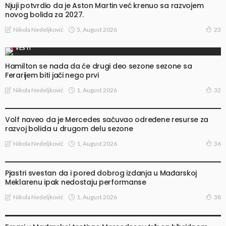
Njuji potvrdio da je Aston Martin već krenuo sa razvojem
novog bolida za 2027.
5, August 2026
Nikola Nedeljković
23
VESTI
Hamilton se nada da će drugi deo sezone sezone sa
Ferarijem biti jači nego prvi
1, August 2026
Nikola Nedeljković
32
VESTI
Volf naveo da je Mercedes sačuvao određene resurse za
razvoj bolida u drugom delu sezone
1, August 2026
Nikola Nedeljković
36
VESTI
Pjastri svestan da i pored dobrog izdanja u Mađarskoj
Meklarenu ipak nedostaju performanse
1, August 2026
Nikola Nedeljković
38
TRAČEVI I SPEKULACIJE