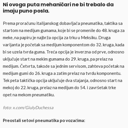
Ni ovoga puta mehaničari ne bi trebalo da
imaju puno posla.
Prema proračunu italijanskog dobavljača pneumatika, taktika sa
startom na medijum gumama, koje bi se promenile do 48. kruga za
meke, na papiru je najbrža opcija za trku u Meksiku. Druga
varijanta je početak sa medijum komponentom do 32. kruga, kada
bi se uzela tvrda guma. Treća opcija je inverzna od prve, odnosno
uključuje start na mekim gumama do 29. kruga, pa prelaz na
medijum. Četvrta, takođe sa jednim servisom, zahteva početak na
medijum gumi do 26. kruga a zatim prelaz na tvrdu komponentu.
Tek peta taktička opcija uključuje dva stajanja, odnosno start na
mekoj do 22. kruga, prelaz na medijum do 54. i završetak trke
opet na mekom pneumatiku.
foto: x.com/GiulyDuchessa
Preostali setovi pneumatika po vozačima: