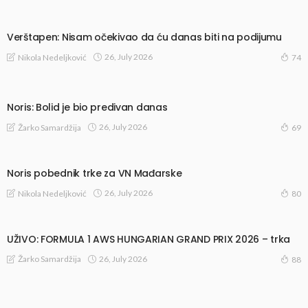
Verštapen: Nisam očekivao da ću danas biti na podijumu
26, July 2026
Nikola Nedeljković
74
Noris: Bolid je bio predivan danas
26, July 2026
Žarko Samardžija
69
Noris pobednik trke za VN Mađarske
26, July 2026
Nikola Nedeljković
80
UŽIVO: FORMULA 1 AWS HUNGARIAN GRAND PRIX 2026 – trka
26, July 2026
Žarko Samardžija
88