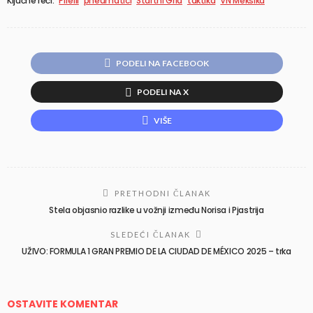
Ključne reči:
Pirelli
pneumatici
Startni Grid
taktika
VN Meksika
PODELI NA FACEBOOK
PODELI NA X
VIŠE
PRETHODNI ČLANAK
Stela objasnio razlike u vožnji između Norisa i Pjastrija
SLEDEĆI ČLANAK
UŽIVO: FORMULA 1 GRAN PREMIO DE LA CIUDAD DE MÉXICO 2025 – trka
OSTAVITE KOMENTAR