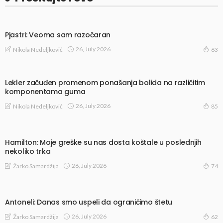
Pjastri: Veoma sam razočaran
26, July 2026
Nikola Nedeljković
63
Lekler začuđen promenom ponašanja bolida na različitim
komponentama guma
26, July 2026
Nikola Nedeljković
85
Hamilton: Moje greške su nas dosta koštale u poslednjih
nekoliko trka
26, July 2026
Žarko Samardžija
74
Antoneli: Danas smo uspeli da ograničimo štetu
26, July 2026
Žarko Samardžija
62