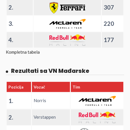
2.
307
3.
220
4.
177
Kompletna tabela
Rezultati sa VN Mađarske
Pozicija
Vozač
Tim
1.
Norris
2.
Verstappen