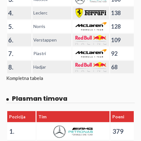
4.
138
Leclerc
5.
128
Norris
6.
109
Verstappen
7.
92
Piastri
8.
68
Hadjar
Kompletna tabela
Plasman timova
Pozicija
Tim
Poeni
1.
379