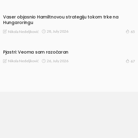
Vaser objasnio Hamiltnovou strategiju tokom trke na
Hungaroringu
28, July 2026
Nikola Nedeljković
65
Pjastri: Veoma sam razočaran
26, July 2026
Nikola Nedeljković
67