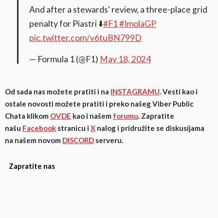
And after a stewards' review, a three-place grid
penalty for Piastri ⬇️
#F1
#ImolaGP
pic.twitter.com/v6tuBN799D
— Formula 1 (@F1)
May 18, 2024
Od sada nas možete pratiti i na
INSTAGRAMU
. Vesti kao i
ostale novosti možete pratiti i preko našeg Viber Public
Chata klikom
OVDE
kao i našem
forumu
. Zapratite
našu
Facebook
stranicu i
X
nalog i pridružite se diskusijama
na našem novom
DISCORD
serveru.
Zapratite nas