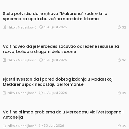
Stela potvrdio da je njihovo “Makarena” zadnje krilo
spremno za upotrebu već na narednim trkama
1, August 2026
Nikola Nedeljković
32
Volf naveo da je Mercedes sačuvao određene resurse za
razvoj bolida u drugom delu sezone
1, August 2026
Nikola Nedeljković
36
Pjastri svestan da i pored dobrog izdanja u Mađarskoj
Meklarenu ipak nedostaju performanse
1, August 2026
Nikola Nedeljković
35
Volf ne bi imao problema da u Mercedesu vidi Verštapena i
Antonelija
30, July 2026
Nikola Nedeljković
49