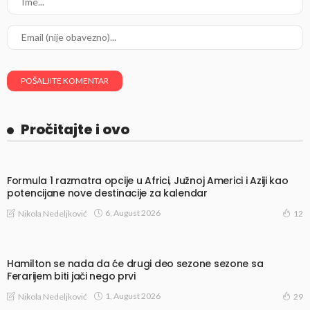
Pročitajte i ovo
Formula 1 razmatra opcije u Africi, Južnoj Americi i Aziji kao
potencijane nove destinacije za kalendar
6, August 2026
Nikola Nedeljković
12
Hamilton se nada da će drugi deo sezone sezone sa
Ferarijem biti jači nego prvi
1, August 2026
Nikola Nedeljković
29