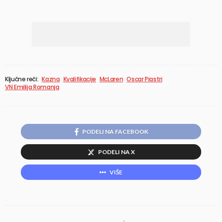
Ključne reči:
Kazna
Kvalifikacije
McLaren
Oscar Piastri
VN Emilija Romanja
PODELI NA FACEBOOK
PODELI NA X
VIŠE