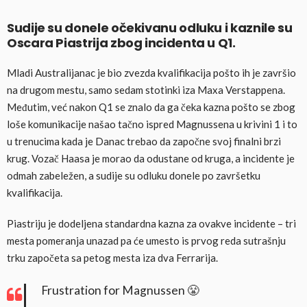
Sudije su donele očekivanu odluku i kaznile su
Oscara Piastrija zbog incidenta u Q1.
Mladi Australijanac je bio zvezda kvalifikacija pošto ih je završio
na drugom mestu, samo sedam stotinki iza Maxa Verstappena.
Međutim, već nakon Q1 se znalo da ga čeka kazna pošto se zbog
loše komunikacije našao tačno ispred Magnussena u krivini 1 i to
u trenucima kada je Danac trebao da započne svoj finalni brzi
krug. Vozač Haasa je morao da odustane od kruga, a incidente je
odmah zabeležen, a sudije su odluku donele po završetku
kvalifikacija.
Piastriju je dodeljena standardna kazna za ovakve incidente – tri
mesta pomeranja unazad pa će umesto is prvog reda sutrašnju
trku započeta sa petog mesta iza dva Ferrarija.
Frustration for Magnussen 😤