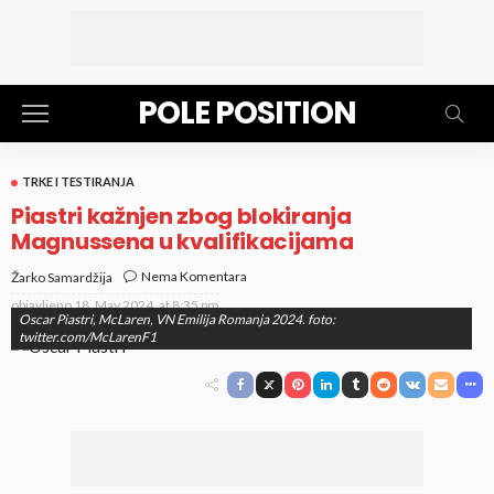
POLE POSITION
TRKE I TESTIRANJA
Piastri kažnjen zbog blokiranja
Magnussena u kvalifikacijama
Nema Komentara
Žarko Samardžija
objavljeno
18. May 2024. at 8:35 pm
Oscar Piastri, McLaren, VN Emilija Romanja 2024. foto:
twitter.com/McLarenF1