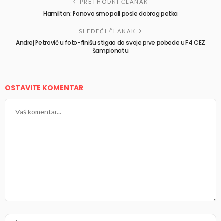
PRETHODNI ČLANAK
Hamilton: Ponovo smo pali posle dobrog petka
SLEDEĆI ČLANAK
Andrej Petrović u foto-finišu stigao do svoje prve pobede u F4 CEZ
šampionatu
OSTAVITE KOMENTAR