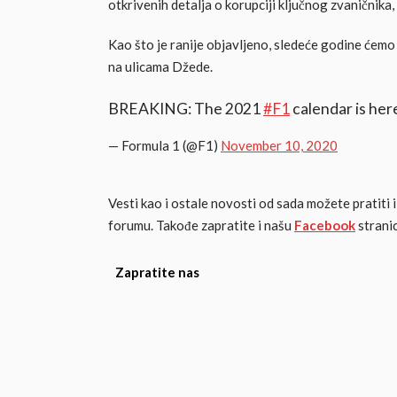
otkrivenih detalja o korupciji ključnog zvaničnika, 
Kao što je ranije objavljeno, sledeće godine ćemo p
na ulicama Džede.
BREAKING: The 2021
#F1
calendar is her
— Formula 1 (@F1)
November 10, 2020
Vesti kao i ostale novosti od sada možete pratiti
forumu. Takođe zapratite i našu
Facebook
stranic
Zapratite nas