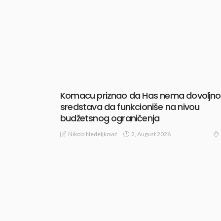
Komacu priznao da Has nema dovoljno
sredstava da funkcioniše na nivou
budžetsnog ograničenja
2, August 2026
Nikola Nedeljković