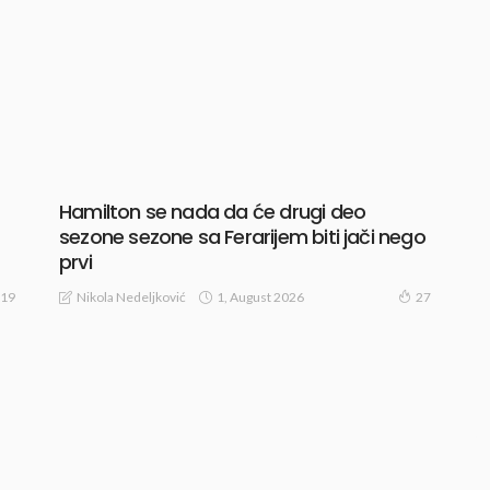
Hamilton se nada da će drugi deo
sezone sezone sa Ferarijem biti jači nego
prvi
1, August 2026
Nikola Nedeljković
19
27