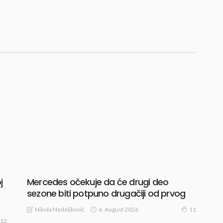
j
Mercedes očekuje da će drugi deo
sezone biti potpuno drugačiji od prvog
6, August 2026
Nikola Nedeljković
11
12