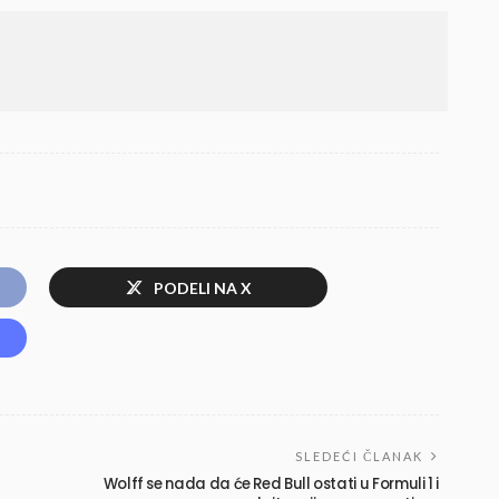
PODELI NA X
SLEDEĆI ČLANAK
Wolff se nada da će Red Bull ostati u Formuli 1 i