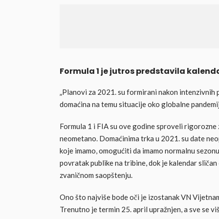
Formula 1 je jutros predstavila kalend
„Planovi za 2021. su formirani nakon intenzivnih
domaćina na temu situacije oko globalne pandemij
Formula 1 i FIA su ove godine sproveli rigorozne
neometano. Domaćinima trka u 2021. su date neop
koje imamo, omogućiti da imamo normalnu sezonu s
povratak publike na tribine, dok je kalendar sličan
zvaničnom saopštenju.
Ono što najviše bode oči je izostanak VN Vijetnama
Trenutno je termin 25. april upražnjen, a sve se v