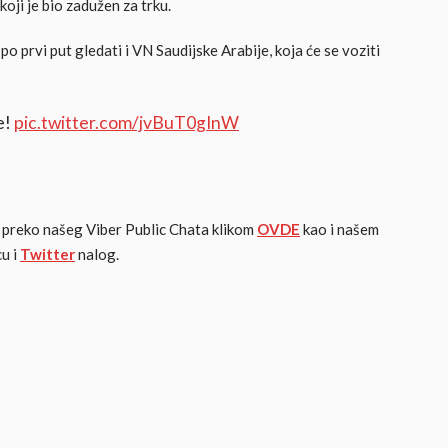
koji je bio zadužen za trku.
o prvi put gledati i VN Saudijske Arabije, koja će se voziti
e!
pic.twitter.com/jvBuT0gInW
 i preko našeg Viber Public Chata klikom
OVDE
kao i našem
u i
Twitter
nalog.