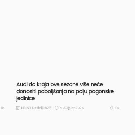
Audi do kraja ove sezone više neće
donositi poboljšanja na polju pogonske
jedinice
5, August 2026
Nikola Nedeljković
18
14