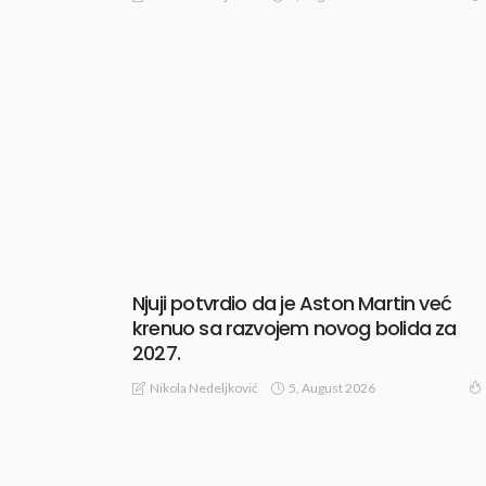
Njuji potvrdio da je Aston Martin već
krenuo sa razvojem novog bolida za
2027.
5, August 2026
Nikola Nedeljković