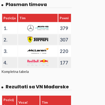
Plasman timova
Pozicija
Tim
Poeni
1.
379
2.
307
3.
220
4.
177
Kompletna tabela
Rezultati sa VN Mađarske
Pozicij
Vozač
Tim