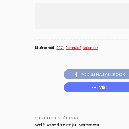
Ključne reči:
2021
Formula 1
Kalendar
PODELI NA FACEBOOK
VIŠE
PRETHODNI ČLANAK
Wolff za sada ostaje u Mercedesu