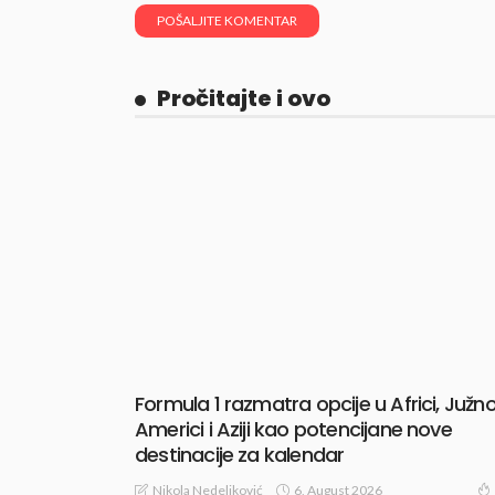
Pročitajte i ovo
Formula 1 razmatra opcije u Africi, Južno
Americi i Aziji kao potencijane nove
destinacije za kalendar
6, August 2026
Nikola Nedeljković