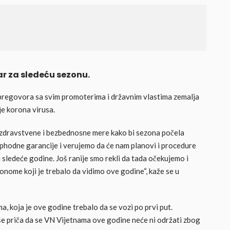
ar za sledeću sezonu.
 pregovora sa svim promoterima i državnim vlastima zemalja
e korona virusa.
 zdravstvene i bezbednosne mere kako bi sezona počela
hodne garancije i verujemo da će nam planovi i procedure
ledeće godine. Još ranije smo rekli da tada očekujemo i
 onome koji je trebalo da vidimo ove godine“, kaže se u
, koja je ove godine trebalo da se vozi po prvi put.
iše priča da se VN Vijetnama ove godine neće ni održati zbog