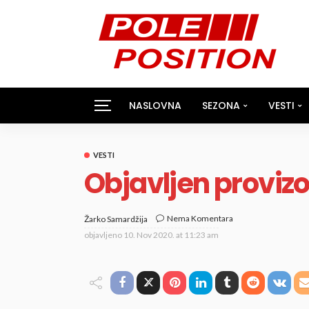
NASLOVNA
SEZONA
VESTI
VESTI
Objavljen provizo
Nema Komentara
Žarko Samardžija
objavljeno
10. Nov 2020. at 11:23 am