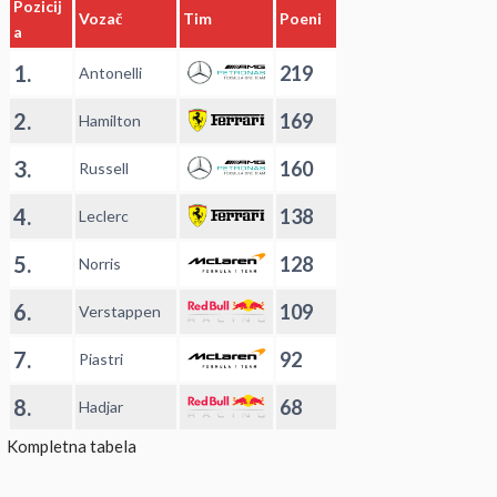
Pozicij
Vozač
Tim
Poeni
a
1.
219
Antonelli
2.
169
Hamilton
3.
160
Russell
4.
138
Leclerc
5.
128
Norris
6.
109
Verstappen
7.
92
Piastri
8.
68
Hadjar
Kompletna tabela