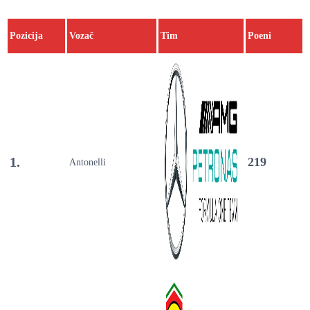
Pozicija
Vozač
Tim
Poeni
1.
219
Antonelli