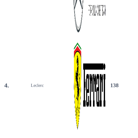
4.
138
Leclerc