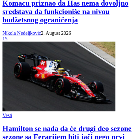
Komacu priznao da Has nema dovoljno
sredstava da funkcioniše na nivou
budžetsnog ograničenja
Nikola Nedeljković
2, August 2026
15
Vesti
Hamilton se nada da će drugi deo sezone
sezone sa Ferarijem biti jači nego prvi