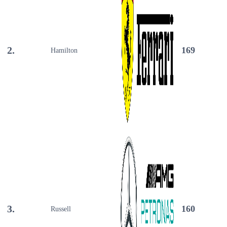
2.
169
Hamilton
3.
160
Russell