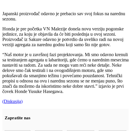
Japanski proizvođač odavno je prebacio sav svoj fokus na narednu
sezonu.
Honda je pre početka VN Malezije donela novu verziju pogonske
jedinice, za koju je objavila da će biti poslednja u ovoj sezoni.
Proizvođač iz Sakure odavno je potvrdio da uveliko radi na novoj
verziji agregata za narednu godnu koji samo što nije gotov.
“Naš motor je u završnoj fazi projektovanja. Mi smo odavno krenuli
sa testiranjem agregata u labaritoriji, gde ćemo u narednim mesecima
nastaviti sa radom. Za sada ne mogu vam reći neke detalje. Neke
delove smo čak testirali i na ovogodišnjem motoru, gde smo
pokušavali da smanjimo težinu i povećamo pouzdanost. Tehnički
propisi u odnosu na ovu i narednu sezonu se ne menjau puno, što
znači da možemo da iskoristimo neke dobre stavri.” izjavio je prvi
čovek Honde Yusuke Hasegawa.
(Diskusija)
Zapratite nas