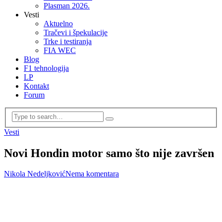
Plasman 2026.
Vesti
Aktuelno
Tračevi i špekulacije
Trke i testiranja
FIA WEC
Blog
F1 tehnologija
LP
Kontakt
Forum
Vesti
Novi Hondin motor samo što nije završen
Nikola Nedeljković
Nema komentara