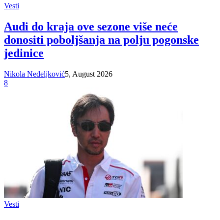
Vesti
Audi do kraja ove sezone više neće
donositi poboljšanja na polju pogonske
jedinice
Nikola Nedeljković
5, August 2026
8
Vesti