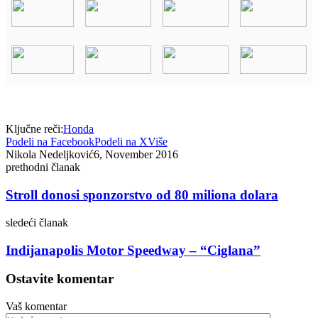
Ključne reči:
Honda
Podeli na Facebook
Podeli na X
Više
Nikola Nedeljković
6, November 2016
prethodni članak
Stroll donosi sponzorstvo od 80 miliona dolara
sledeći članak
Indijanapolis Motor Speedway – “Ciglana”
Ostavite komentar
Vaš komentar