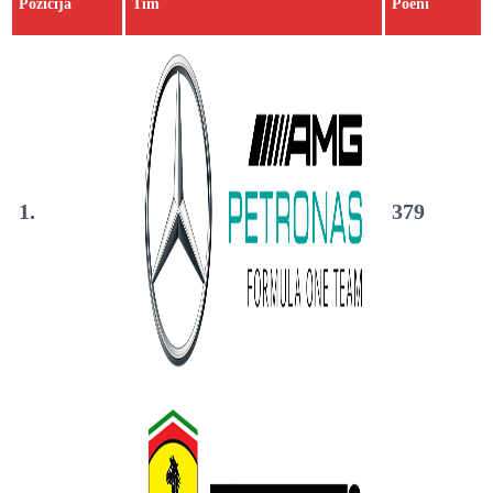
Pozicija
Tim
Poeni
1.
379