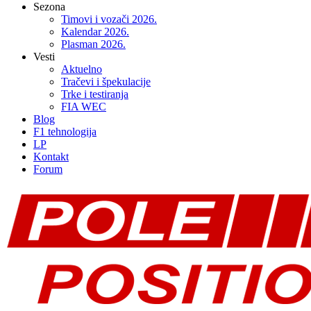
Sezona
Timovi i vozači 2026.
Kalendar 2026.
Plasman 2026.
Vesti
Aktuelno
Tračevi i špekulacije
Trke i testiranja
FIA WEC
Blog
F1 tehnologija
LP
Kontakt
Forum