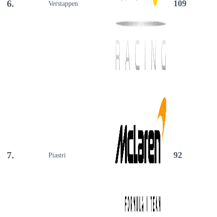
6.
109
Verstappen
7.
92
Piastri