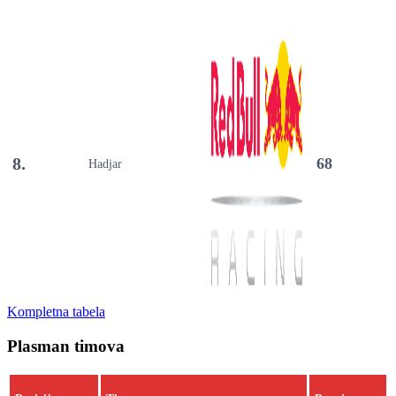
8.
68
Hadjar
Kompletna tabela
Plasman timova