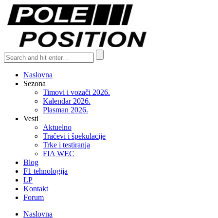
Naslovna
Sezona
Timovi i vozači 2026.
Kalendar 2026.
Plasman 2026.
Vesti
Aktuelno
Tračevi i špekulacije
Trke i testiranja
FIA WEC
Blog
F1 tehnologija
LP
Kontakt
Forum
Naslovna