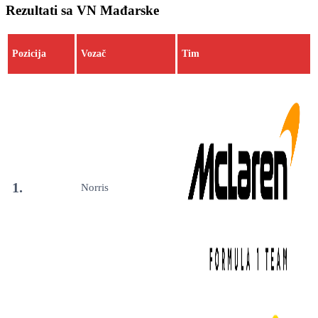
Rezultati sa VN Mađarske
Pozicija
Vozač
Tim
1.
Norris