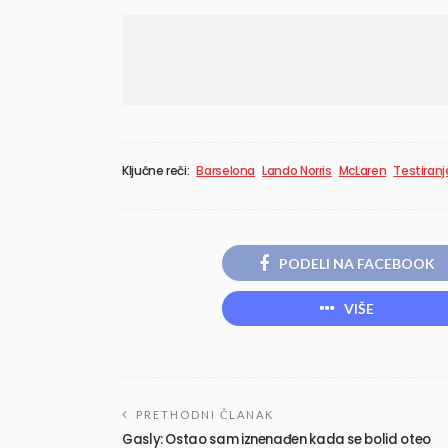
Ključne reči:
Barselona
Lando Norris
McLaren
Testiranj
PODELI NA FACEBOOK
VIŠE
PRETHODNI ČLANAK
Gasly: Ostao sam iznenađen kada se bolid oteo