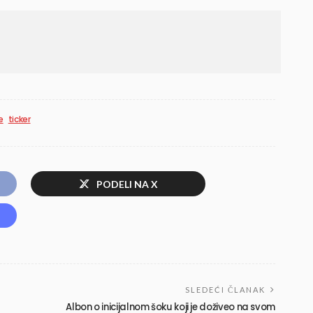
e
ticker
PODELI NA X
SLEDEĆI ČLANAK
Albon o inicijalnom šoku koji je doživeo na svom