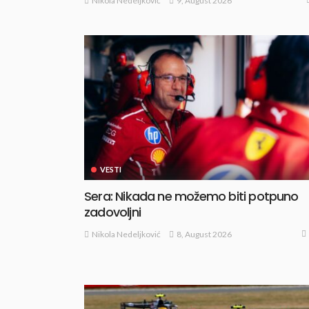
9, August 2026
Nikola Nedeljković
VESTI
Sera: Nikada ne možemo biti potpuno
zadovoljni
8, August 2026
Nikola Nedeljković