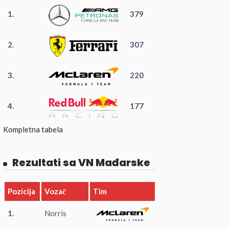
1.
379
2.
307
3.
220
4.
177
Kompletna tabela
Rezultati sa VN Mađarske
Pozicija
Vozač
Tim
1.
Norris