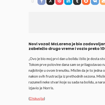
Novi vozač McLarena je bio zadovolj
zabeležio drugo vreme i vozio preko 1
„Ovo je bio moj prvi dan u bolidu i bilo je dosta s
Tokom prve polovine dana sam se prilagođavao na b
najbitnije u ovom trenutku. Mislim da je to jedna
nakon svih frustracija iz prethodnih sezona. Misli
razumeli neke stvari koje su sada na bolidu, a nara
izjavio je Norris.
(
Diskusija
)