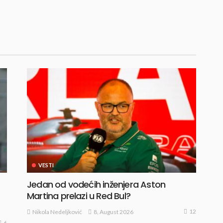
VESTI
Jedan od vodećih inženjera Aston
Martina prelazi u Red Bul?
12
8, August 2026
Nikola Nedeljković
6