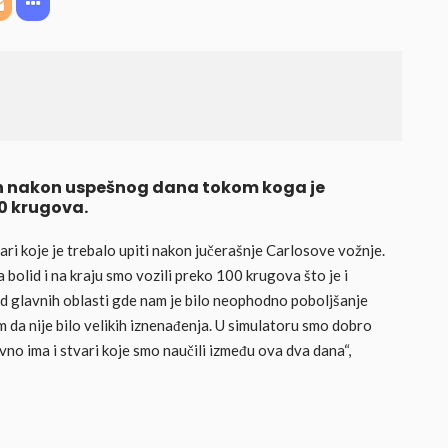
an nakon uspešnog dana tokom koga je
00 krugova.
tvari koje je trebalo upiti nakon jučerašnje Carlosove vožnje.
olid i na kraju smo vozili preko 100 krugova što je i
 od glavnih oblasti gde nam je bilo neophodno poboljšanje
m da nije bilo velikih iznenađenja. U simulatoru smo dobro
vno ima i stvari koje smo naučili između ova dva dana“,