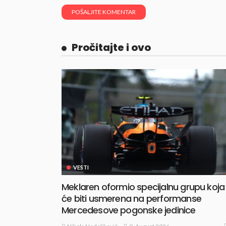
Pročitajte i ovo
VESTI
Meklaren oformio specijalnu grupu koja
će biti usmerena na performanse
Mercedesove pogonske jedinice