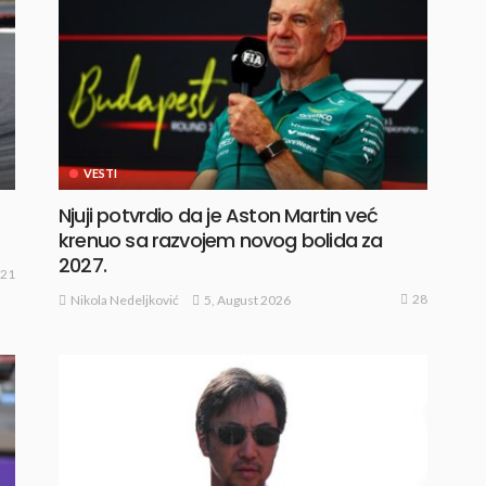
VESTI
Njuji potvrdio da je Aston Martin već
krenuo sa razvojem novog bolida za
2027.
21
28
5, August 2026
Nikola Nedeljković