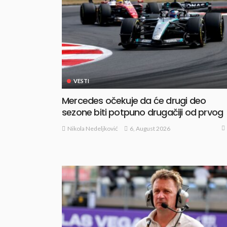
VESTI
Mercedes očekuje da će drugi deo
sezone biti potpuno drugačiji od prvog
6, August 2026
Nikola Nedeljković