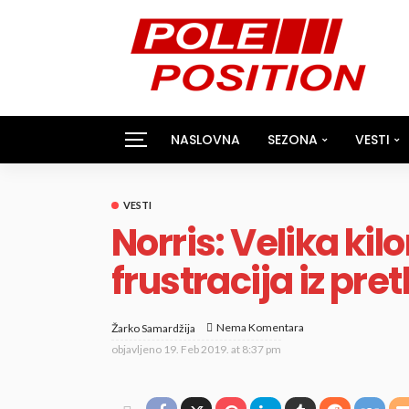
NASLOVNA
SEZONA
VESTI
VESTI
Norris: Velika ki
frustracija iz pr
Nema Komentara
Žarko Samardžija
objavljeno
19. Feb 2019. at 8:37 pm