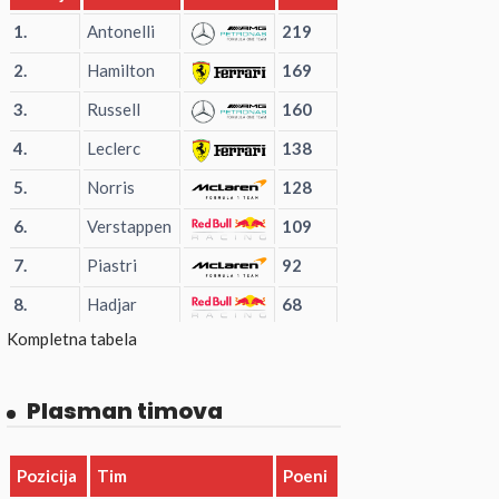
1.
Antonelli
219
2.
Hamilton
169
3.
Russell
160
4.
Leclerc
138
5.
Norris
128
6.
Verstappen
109
7.
Piastri
92
8.
Hadjar
68
Kompletna tabela
Plasman timova
Pozicija
Tim
Poeni