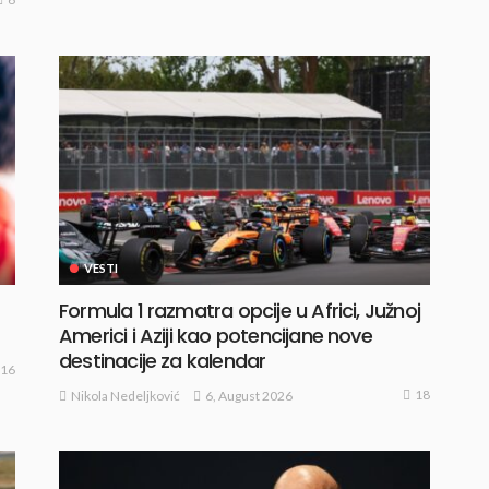
VESTI
Formula 1 razmatra opcije u Africi, Južnoj
Americi i Aziji kao potencijane nove
destinacije za kalendar
16
18
6, August 2026
Nikola Nedeljković