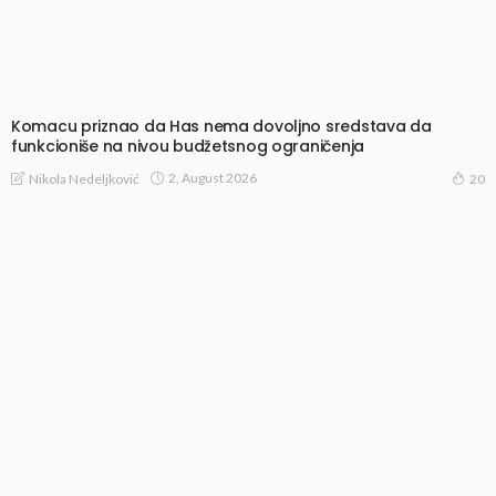
Komacu priznao da Has nema dovoljno sredstava da
funkcioniše na nivou budžetsnog ograničenja
2, August 2026
Nikola Nedeljković
20