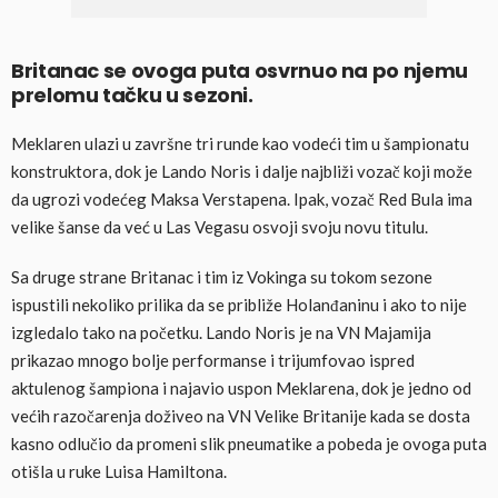
Britanac se ovoga puta osvrnuo na po njemu
prelomu tačku u sezoni.
Meklaren ulazi u završne tri runde kao vodeći tim u šampionatu
konstruktora, dok je Lando Noris i dalje najbliži vozač koji može
da ugrozi vodećeg Maksa Verstapena. Ipak, vozač Red Bula ima
velike šanse da već u Las Vegasu osvoji svoju novu titulu.
Sa druge strane Britanac i tim iz Vokinga su tokom sezone
ispustili nekoliko prilika da se približe Holanđaninu i ako to nije
izgledalo tako na početku. Lando Noris je na VN Majamija
prikazao mnogo bolje performanse i trijumfovao ispred
aktulenog šampiona i najavio uspon Meklarena, dok je jedno od
većih razočarenja doživeo na VN Velike Britanije kada se dosta
kasno odlučio da promeni slik pneumatike a pobeda je ovoga puta
otišla u ruke Luisa Hamiltona.