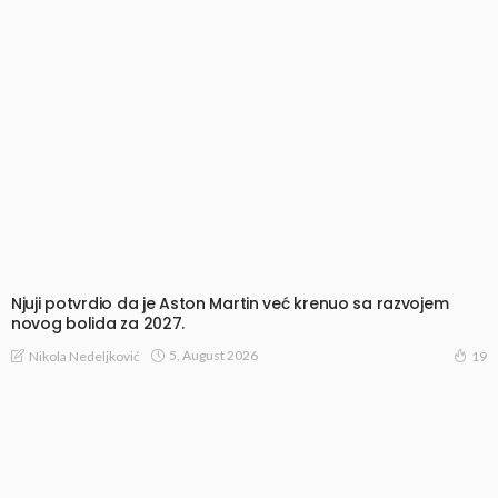
Njuji potvrdio da je Aston Martin već krenuo sa razvojem
novog bolida za 2027.
5, August 2026
Nikola Nedeljković
19