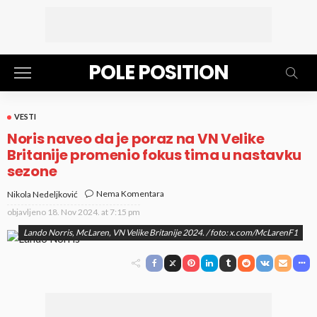
POLE POSITION
VESTI
Noris naveo da je poraz na VN Velike
Britanije promenio fokus tima u nastavku
sezone
Nema Komentara
Nikola Nedeljković
objavljeno
18. Nov 2024. at 7:15 pm
Lando Norris, McLaren, VN Velike Britanije 2024. / foto: x.com/McLarenF1