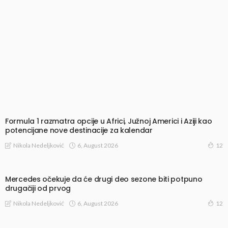
Formula 1 razmatra opcije u Africi, Južnoj Americi i Aziji kao
potencijane nove destinacije za kalendar
6, August 2026
Nikola Nedeljković
12
Mercedes očekuje da će drugi deo sezone biti potpuno
drugačiji od prvog
6, August 2026
Nikola Nedeljković
12