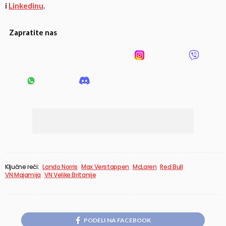
i
Linkedinu
.
Zapratite nas
Ključne reči:
Lando Norris
Max Verstappen
McLaren
Red Bull
VN Majamija
VN Velike Britanije
PODELI NA FACEBOOK