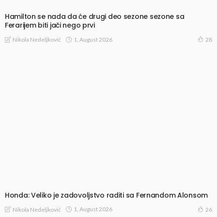
Hamilton se nada da će drugi deo sezone sezone sa
Ferarijem biti jači nego prvi
1, August 2026
Nikola Nedeljković
28
Honda: Veliko je zadovoljstvo raditi sa Fernandom Alonsom
1, August 2026
Nikola Nedeljković
26