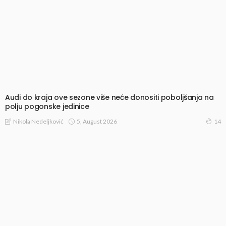
Audi do kraja ove sezone više neće donositi poboljšanja na
polju pogonske jedinice
5, August 2026
Nikola Nedeljković
14