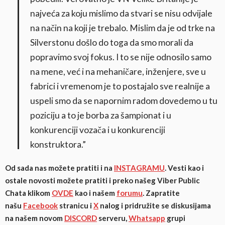
najveća za koju mislimo da stvari se nisu odvijale
na način na koji je trebalo. Mislim da je od trke na
Silverstonu došlo do toga da smo morali da
popravimo svoj fokus. I to se nije odnosilo samo
na mene, već i na mehaničare, inženjere, sve u
fabrici i vremenom je to postajalo sve realnije a
uspeli smo da se napornim radom dovedemo u tu
poziciju a to je borba za šampionat i u
konkurenciji vozača i u konkurenciji
konstruktora.”
Od sada nas možete pratiti i na
INSTAGRAMU
. Vesti kao i
ostale novosti možete pratiti i preko našeg Viber Public
Chata klikom
OVDE
kao i našem
forumu
. Zapratite
našu
Facebook
stranicu i
X
nalog i pridružite se diskusijama
na našem novom
DISCORD
serveru,
Whatsapp
grupi