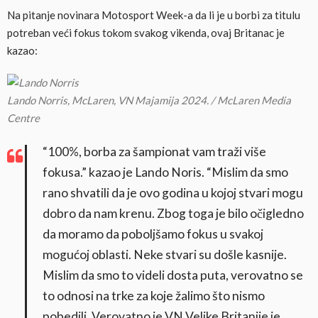
Na pitanje novinara Motosport Week-a da li je u borbi za titulu
potreban veći fokus tokom svakog vikenda, ovaj Britanac je
kazao:
Lando Norris, McLaren, VN Majamija 2024. / McLaren Media
Centre
“100%, borba za šampionat vam traži više
fokusa.” kazao je Lando Noris. “Mislim da smo
rano shvatili da je ovo godina u kojoj stvari mogu
dobro da nam krenu. Zbog toga je bilo očigledno
da moramo da poboljšamo fokus u svakoj
mogućoj oblasti. Neke stvari su došle kasnije.
Mislim da smo to videli dosta puta, verovatno se
to odnosi na trke za koje žalimo što nismo
pobedili. Verovatno je VN Velike Britanije je