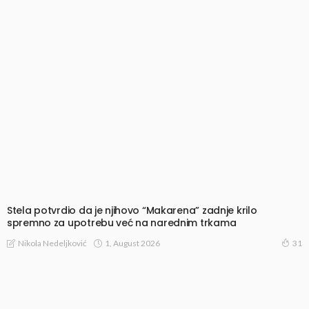
Stela potvrdio da je njihovo “Makarena” zadnje krilo
spremno za upotrebu već na narednim trkama
1, August 2026
Nikola Nedeljković
31