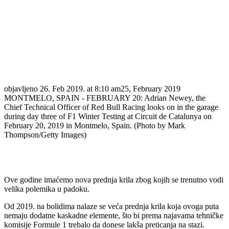
objavljeno
26. Feb 2019. at 8:10 am
25, February 2019
MONTMELO, SPAIN - FEBRUARY 20: Adrian Newey, the
Chief Technical Officer of Red Bull Racing looks on in the garage
during day three of F1 Winter Testing at Circuit de Catalunya on
February 20, 2019 in Montmelo, Spain. (Photo by Mark
Thompson/Getty Images)
Ove godine imaćemo nova prednja krila zbog kojih se trenutno vodi
velika polemika u padoku.
Od 2019. na bolidima nalaze se veća prednja krila koja ovoga puta
nemaju dodatne kaskadne elemente, što bi prema najavama tehničke
komisije Formule 1 trebalo da donese lakša preticanja na stazi.