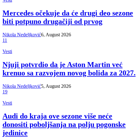
Mercedes očekuje da će drugi deo sezone
biti potpuno drugačiji od prvog
Nikola Nedeljković
6, August 2026
11
Vesti
Njuji potvrdio da je Aston Martin već
krenuo sa razvojem novog bolida za 2027.
Nikola Nedeljković
5, August 2026
19
Vesti
Audi do kraja ove sezone više neće
donositi poboljšanja na polju pogonske
jedinice