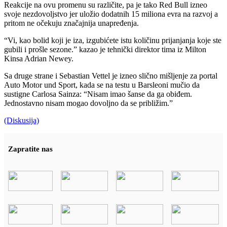
Reakcije na ovu promenu su različite, pa je tako Red Bull izneo
svoje nezdovoljstvo jer uložio dodatnih 15 miliona evra na razvoj a
pritom ne očekuju značajnija unapređenja.
“Vi, kao bolid koji je iza, izgubićete istu količinu prijanjanja koje ste
gubili i prošle sezone.” kazao je tehnički direktor tima iz Milton
Kinsa Adrian Newey.
Sa druge strane i Sebastian Vettel je izneo slično mišljenje za portal
Auto Motor und Sport, kada se na testu u Barsleoni mučio da
sustigne Carlosa Sainza: “Nisam imao šanse da ga obiđem.
Jednostavno nisam mogao dovoljno da se približim.”
(Diskusija)
Zapratite nas