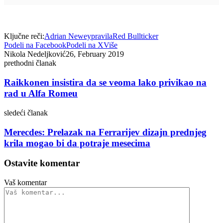
Ključne reči:
Adrian Newey
pravila
Red Bull
ticker
Podeli na Facebook
Podeli na X
Više
Nikola Nedeljković
26, February 2019
prethodni članak
Raikkonen insistira da se veoma lako privikao na
rad u Alfa Romeu
sledeći članak
Merecdes: Prelazak na Ferrarijev dizajn prednjeg
krila mogao bi da potraje mesecima
Ostavite komentar
Vaš komentar