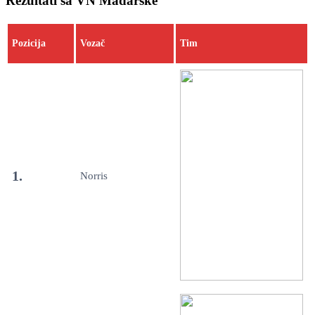
Rezultati sa VN Mađarske
Pozicija
Vozač
Tim
1.
Norris