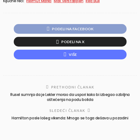
Ključne reči:
Helmut Marko
Max Verstappen
Red Bull
PODELI NA FACEBOOK
PODELI NA X
VIŠE
PRETHODNI ČLANAK
Rusel sumnja da je Lekler morao da uspori kako bi izbegao ozbiljna
oštećenja na podu bolida
SLEDEĆI ČLANAK
Hamilton posle lošeg vikenda: Mnogo se toga dešava u pozadini