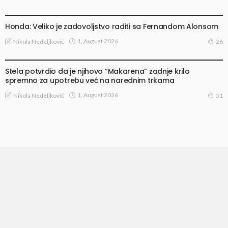
VESTI
Honda: Veliko je zadovoljstvo raditi sa Fernandom Alonsom
1, August 2026
Nikola Nedeljković
26
VESTI
Stela potvrdio da je njihovo “Makarena” zadnje krilo
spremno za upotrebu već na narednim trkama
1, August 2026
Nikola Nedeljković
31