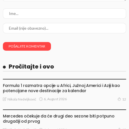
Pročitajte i ovo
VESTI
Formula 1 razmatra opcije u Africi, Južnoj Americi i Aziji kao
potencijane nove destinacije za kalendar
6, August 2026
Nikola Nedeljković
12
VESTI
Mercedes očekuje da će drugi deo sezone biti potpuno
drugačiji od prvog