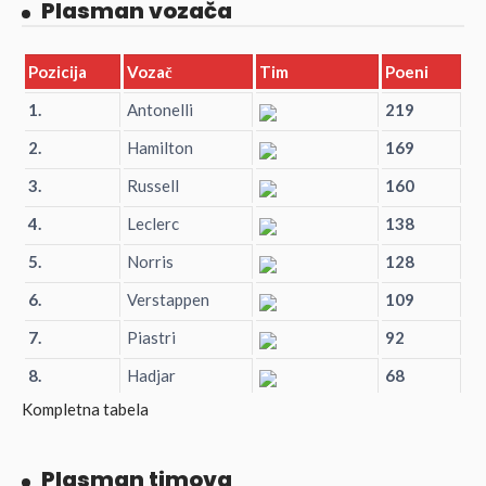
Plasman vozača
Pozicija
Vozač
Tim
Poeni
1.
Antonelli
219
2.
Hamilton
169
3.
Russell
160
4.
Leclerc
138
5.
Norris
128
6.
Verstappen
109
7.
Piastri
92
8.
Hadjar
68
Kompletna tabela
Plasman timova