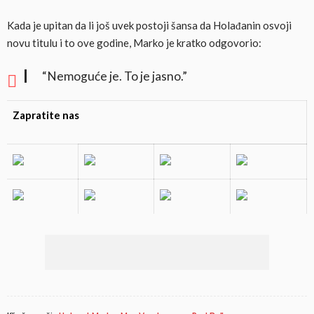
Kada je upitan da li još uvek postoji šansa da Holađanin osvoji
novu titulu i to ove godine, Marko je kratko odgovorio:
“Nemoguće je. To je jasno.”
Zapratite nas