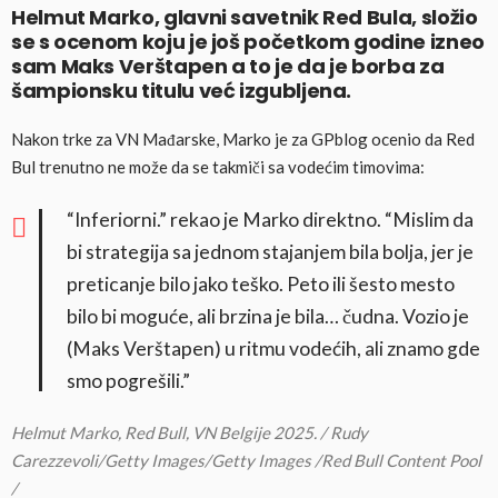
Helmut Marko, glavni savetnik Red Bula, složio
se s ocenom koju je još početkom godine izneo
sam Maks Verštapen a to je da je borba za
šampionsku titulu već izgubljena.
Nakon trke za VN Mađarske, Marko je za GPblog ocenio da Red
Bul trenutno ne može da se takmiči sa vodećim timovima:
“Inferiorni.” rekao je Marko direktno. “Mislim da
bi strategija sa jednom stajanjem bila bolja, jer je
preticanje bilo jako teško. Peto ili šesto mesto
bilo bi moguće, ali brzina je bila… čudna. Vozio je
(Maks Verštapen) u ritmu vodećih, ali znamo gde
smo pogrešili.”
Helmut Marko, Red Bull, VN Belgije 2025. / Rudy
Carezzevoli/Getty Images/Getty Images /Red Bull Content Pool
/