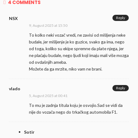
4 COMMENTS
Reply
NSX
9, August 2025 at 15:50
To kolko neki vozač vredi, ne zavisi od mišljenja neke
budale, jer mišljenje je ko guzice, svako ga ima, nego
od toga, koliko su ekipe spremne da plate njega, jer
ne plaćaju budale, nego ljudi koji imaju mali više mozga
od ovdašnjih ameba.
Možete da ga mrzite, niko vam ne brani.
Reply
vlado
5, August 2025 at 00:41
To mu je zadnja titula koju je osvojio.Sad se vidi da
nije do vozača nego do trkačkog automobila F1.
Sotir