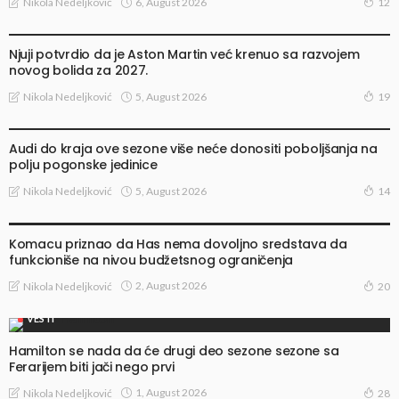
6, August 2026
Nikola Nedeljković
12
VESTI
Njuji potvrdio da je Aston Martin već krenuo sa razvojem
novog bolida za 2027.
5, August 2026
Nikola Nedeljković
19
VESTI
Audi do kraja ove sezone više neće donositi poboljšanja na
polju pogonske jedinice
5, August 2026
Nikola Nedeljković
14
VESTI
Komacu priznao da Has nema dovoljno sredstava da
funkcioniše na nivou budžetsnog ograničenja
2, August 2026
Nikola Nedeljković
20
VESTI
Hamilton se nada da će drugi deo sezone sezone sa
Ferarijem biti jači nego prvi
1, August 2026
Nikola Nedeljković
28