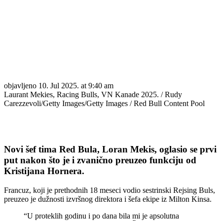
objavljeno
10. Jul 2025. at 9:40 am
Laurant Mekies, Racing Bulls, VN Kanade 2025. / Rudy
Carezzevoli/Getty Images/Getty Images / Red Bull Content Pool
Novi šef tima Red Bula, Loran Mekis, oglasio se prvi
put nakon što je i zvanično preuzeo funkciju od
Kristijana Hornera.
Francuz, koji je prethodnih 18 meseci vodio sestrinski Rejsing Buls,
preuzeo je dužnosti izvršnog direktora i šefa ekipe iz Milton Kinsa.
“U proteklih godinu i po dana bila mi je apsolutna