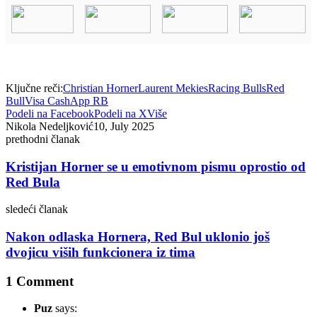
Ključne reči:
Christian Horner
Laurent Mekies
Racing Bulls
Red
Bull
Visa CashApp RB
Podeli na Facebook
Podeli na X
Više
Nikola Nedeljković
10, July 2025
prethodni članak
Kristijan Horner se u emotivnom pismu oprostio od
Red Bula
sledeći članak
Nakon odlaska Hornera, Red Bul uklonio još
dvojicu viših funkcionera iz tima
1 Comment
Puz
says: