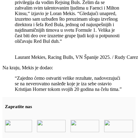
privilegija da vodim Rejsing Buls. Želim da se
zahvalim svim talentovanim ljudima u Faenci i Milton
Kinsu,“ izjavio je Loran Mekis. “Gledajući unapred,
izuzetno sam uzbuđen što preuzimam ulogu izvršnog
direktora i šefa Red Bula, jednog od najuspešnijih i
najdinamičnijih timova u svetu Formule 1. Velika je
čast biti deo ove izuzetne grupe ljudi koji u potpunosti
oličavaju Red Bul duh.“
Laurant Mekies, Racing Bulls, VN Španije 2025. / Rudy Carez
Na kraju, Mekis je dodao:
“Zajedno ćemo ostvariti velike rezultate, nadovezujući
se na neverovatno nasleđe koje je iza sebe ostavio
Kristijan Horner tokom svojih 20 godina na čelu tima.”
Zapratite nas