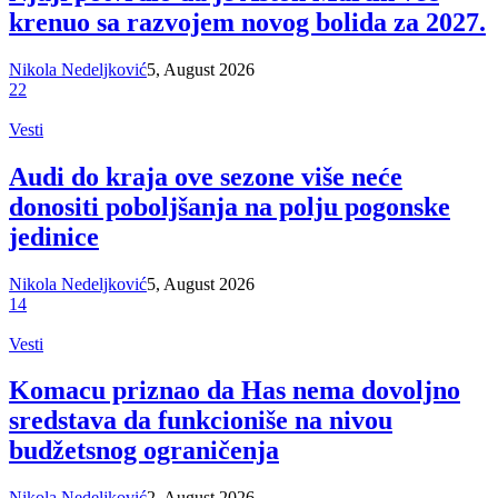
krenuo sa razvojem novog bolida za 2027.
Nikola Nedeljković
5, August 2026
22
Vesti
Audi do kraja ove sezone više neće
donositi poboljšanja na polju pogonske
jedinice
Nikola Nedeljković
5, August 2026
14
Vesti
Komacu priznao da Has nema dovoljno
sredstava da funkcioniše na nivou
budžetsnog ograničenja
Nikola Nedeljković
2, August 2026