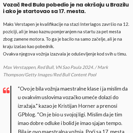
Vozač Red Bula pobedio je na okršaju u Brazilu
i ako je startovao sa 17. mesta.
Maks Verstapen je kvalifikacije na stazi Interlagos završio na 12.
poziciji, ali je imao kaznu pomjeranjem na startu za pet mesta
zbog zamene motora. To ga je bacilo na samo začelje, ali je na
kraju izašao kao pobednik.
Ovakva njegova vožnja izazvala je oduševljenje kod svih u timu.
Max Verstappen, Red Bull, VN Sao Paula 2024. / Mark
Thompson/Getty Images/Red Bull Content Pool
“Ovo je bila vožnja maestralne klase i ja mislim da
u ovakvim uslovima vozačko umeće dolazi do
izražaja.” kazao je Kristijan Horner a prenosi
GPblog. “On je bio u svojoj ligi. Mislim da je tim
imao dobre odluke i bolid je imao sjajan tempo.
Bila je ovo maestralna vožnja. Poći sa 17. mesta,