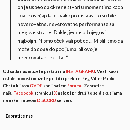
on je uspeo da okrene stvari u momentima kada
imate osećaj da je svako protiv vas. To su bile
neverovatne, neverovatne performanse sa
njegove strane. Dakle, jedne od njegovih
najboljih. Nismo očekivali pobedu. Mislili smo da
može da dođe do podijuma, ali ovo je
neverovatan rezultat.”
Od sada nas možete pratiti i na
INSTAGRAMU
. Vesti kao i
ostale novosti možete pratiti i preko našeg Viber Public
Chata klikom
OVDE
kao i našem
forumu
. Zapratite
našu
Facebook
stranicu i
X
nalog i pridružite se diskusijama
na našem novom
DISCORD
serveru.
Zapratite nas