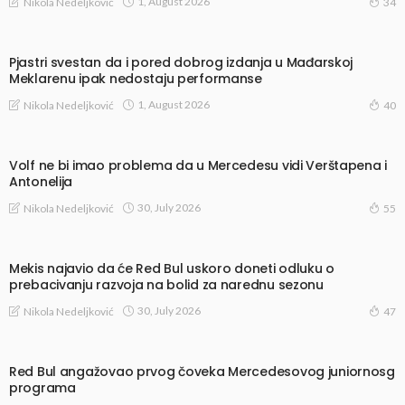
1, August 2026
Nikola Nedeljković
34
Pjastri svestan da i pored dobrog izdanja u Mađarskoj
Meklarenu ipak nedostaju performanse
1, August 2026
Nikola Nedeljković
40
Volf ne bi imao problema da u Mercedesu vidi Verštapena i
Antonelija
30, July 2026
Nikola Nedeljković
55
Mekis najavio da će Red Bul uskoro doneti odluku o
prebacivanju razvoja na bolid za narednu sezonu
30, July 2026
Nikola Nedeljković
47
Red Bul angažovao prvog čoveka Mercedesovog juniornosg
programa