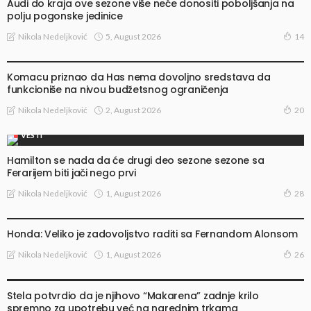
Audi do kraja ove sezone više neće donositi poboljšanja na
polju pogonske jedinice
5, August 2026
Nikola Nedeljković
14
VESTI
Komacu priznao da Has nema dovoljno sredstava da
funkcioniše na nivou budžetsnog ograničenja
2, August 2026
Nikola Nedeljković
20
VESTI
Hamilton se nada da će drugi deo sezone sezone sa
Ferarijem biti jači nego prvi
1, August 2026
Nikola Nedeljković
28
VESTI
Honda: Veliko je zadovoljstvo raditi sa Fernandom Alonsom
1, August 2026
Nikola Nedeljković
26
VESTI
Stela potvrdio da je njihovo “Makarena” zadnje krilo
spremno za upotrebu već na narednim trkama