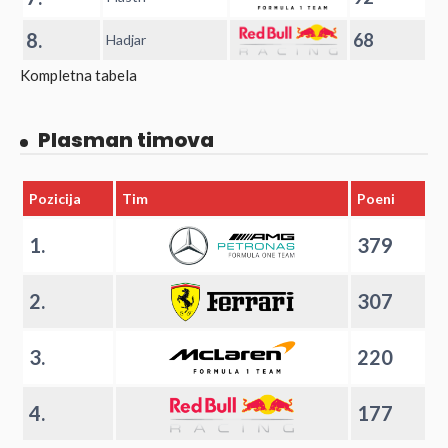
8.
68
Hadjar
Kompletna tabela
Plasman timova
Pozicija
Tim
Poeni
1.
379
2.
307
3.
220
4.
177