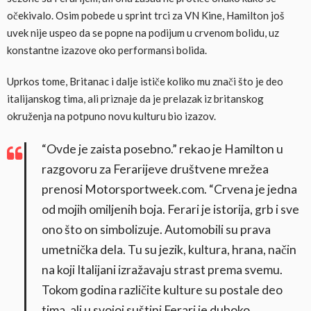
očekivalo. Osim pobede u sprint trci za VN Kine, Hamilton još
uvek nije uspeo da se popne na podijum u crvenom bolidu, uz
konstantne izazove oko performansi bolida.
Uprkos tome, Britanac i dalje ističe koliko mu znači što je deo
italijanskog tima, ali priznaje da je prelazak iz britanskog
okruženja na potpuno novu kulturu bio izazov.
“Ovde je zaista posebno.” rekao je Hamilton u
razgovoru za Ferarijeve društvene mrežea
prenosi Motorsportweek.com. “Crvena je jedna
od mojih omiljenih boja. Ferari je istorija, grb i sve
ono što on simbolizuje. Automobili su prava
umetnička dela. Tu su jezik, kultura, hrana, način
na koji Italijani izražavaju strast prema svemu.
Tokom godina različite kulture su postale deo
tima, ali u svojoj suštini Ferari je duboko