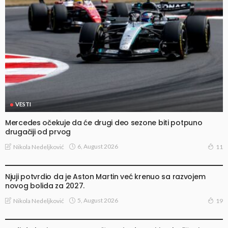
VESTI
Mercedes očekuje da će drugi deo sezone biti potpuno
drugačiji od prvog
6, August 2026
Nikola Nedeljković
11
VESTI
Njuji potvrdio da je Aston Martin već krenuo sa razvojem
novog bolida za 2027.
5, August 2026
Nikola Nedeljković
19
VESTI