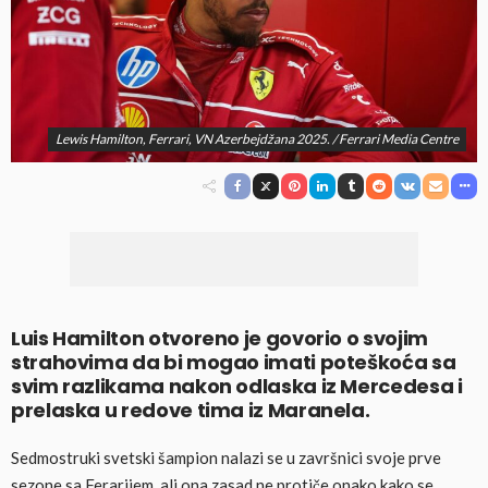
Lewis Hamilton, Ferrari, VN Azerbejdžana 2025. / Ferrari Media Centre
Luis Hamilton otvoreno je govorio o svojim
strahovima da bi mogao imati poteškoća sa
svim razlikama nakon odlaska iz Mercedesa i
prelaska u redove tima iz Maranela.
Sedmostruki svetski šampion nalazi se u završnici svoje prve
sezone sa Ferarijem, ali ona zasad ne protiče onako kako se