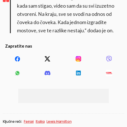
kada sam stigao, video sam da su svi izuzetno
otvoreni. Na kraju, sve se svodi na odnos od
čoveka do čoveka. Kada jednom izgradite
mostove, sve te razlike nestaju.” dodao je on.
Zapratite nas
Ključne reči:
Ferrari
Italija
Lewis Hamilton