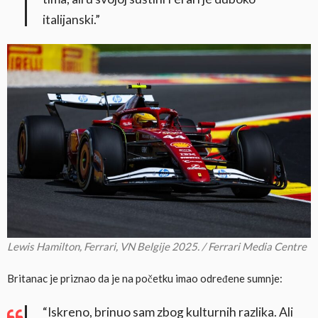
italijanski.”
Lewis Hamilton, Ferrari, VN Belgije 2025. / Ferrari Media Centre
Britanac je priznao da je na početku imao određene sumnje:
“Iskreno, brinuo sam zbog kulturnih razlika. Ali