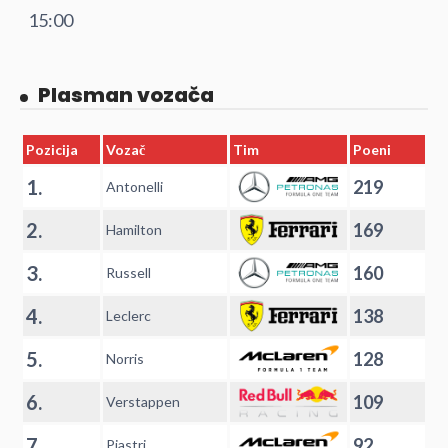
15:00
Plasman vozača
Pozicija
Vozač
Tim
Poeni
1.
219
Antonelli
2.
169
Hamilton
3.
160
Russell
4.
138
Leclerc
5.
128
Norris
6.
109
Verstappen
7.
92
Piastri