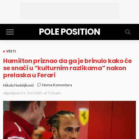
POLE POSITION
VESTI
Hamilton priznao da ga je brinulo kako će
se snaći u “kulturnim razlikama” nakon
prelaska u Ferari
Nema Komentara
Nikola Nedeljković
objavljeno
31. Oct 2025. at 7:23 pm