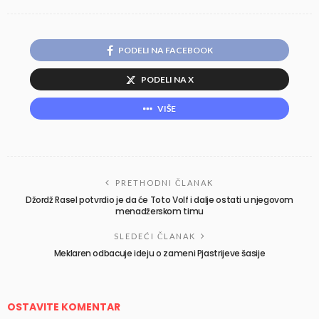
PODELI NA FACEBOOK
PODELI NA X
VIŠE
PRETHODNI ČLANAK
Džordž Rasel potvrdio je da će Toto Volf i dalje ostati u njegovom
menadžerskom timu
SLEDEĆI ČLANAK
Meklaren odbacuje ideju o zameni Pjastrijeve šasije
OSTAVITE KOMENTAR