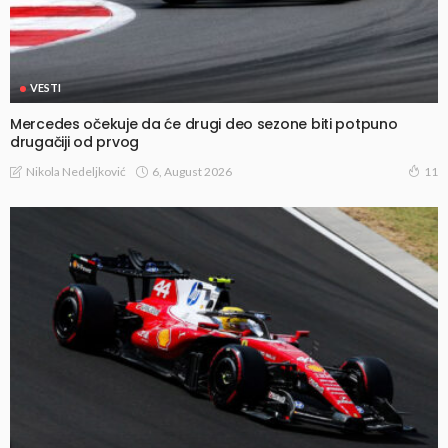
VESTI
Mercedes očekuje da će drugi deo sezone biti potpuno
drugačiji od prvog
6, August 2026
Nikola Nedeljković
11