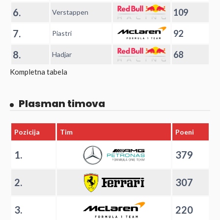
6.
109
Verstappen
7.
92
Piastri
8.
68
Hadjar
Kompletna tabela
Plasman timova
Pozicija
Tim
Poeni
1.
379
2.
307
3.
220