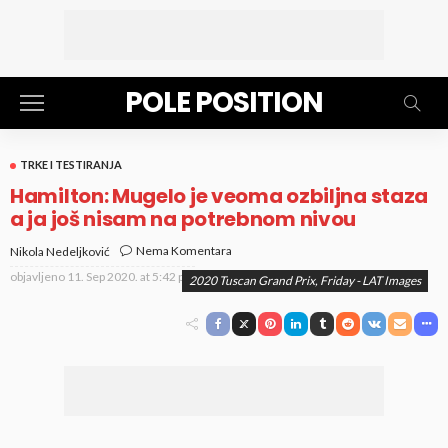
POLE POSITION
TRKE I TESTIRANJA
Hamilton: Mugelo je veoma ozbiljna staza
a ja još nisam na potrebnom nivou
Nema Komentara
Nikola Nedeljković
objavljeno
11. Sep 2020. at 5:42 pm
2020 Tuscan Grand Prix, Friday - LAT Images