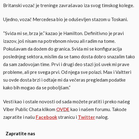
Britanski vozač je treninge zavrašavao iza svog timskog kolege.
Ujedno, vozač Mercedesa bio je oduševljen stazom u Toskani.
“Sviđa mi se, brza je.” kazao je Hamilton. Definitivno je pravi
izazov, još nisam na potrebnom nivou ali radim na tome.
Pokušavam da dođem do granica. Sviđa mi se konfiguracija
poslednjeg sektora, mislim da se tamo dosta dobro snazalim tako
da sam zadovojan time. Prvi i drugi deo stazi još uvek mi prave
probleme, ali pre svega prvi. Od njega sve polazi. Max i Valtteri
su ovde dosta brzi i odtaje mi da večeras pregledam podatke
kako bih mogao da se poboljšam.”
Vesti kao i ostale novosti od sada možete pratiti i preko našeg
Viber Public Chata klikom
OVDE
kao i našem forumu. Takođe
zapratite i našu
Facebook
stranicu i
Twitter
nalog.
Zapratite nas