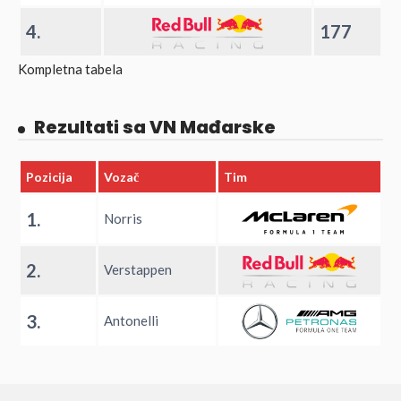
4.
177
Kompletna tabela
Rezultati sa VN Mađarske
Pozicija
Vozač
Tim
1.
Norris
2.
Verstappen
3.
Antonelli