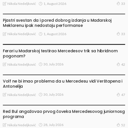
1, August 2026
Nikola Nedeljković
33
VESTI
Pjastri svestan da i pored dobrog izdanja u Mađarskoj
Meklarenu ipak nedostaju performanse
1, August 2026
Nikola Nedeljković
33
TRAČEVI I SPEKULACIJE
Ferari u Mađarskoj testirao Mercedesov trik sa hibridnom
pogonom?
30, July 2026
Nikola Nedeljković
42
VESTI
Volf ne bi imao problema da u Mercedesu vidi Verštapena i
Antonelija
30, July 2026
Nikola Nedeljković
47
VESTI
Red Bul angažovao prvog čoveka Mercedesovog juniornosg
programa
28, July 2026
Nikola Nedeljković
52