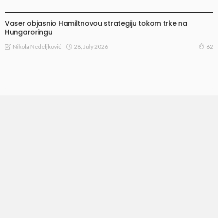
VESTI
Vaser objasnio Hamiltnovou strategiju tokom trke na
Hungaroringu
28, July 2026
Nikola Nedeljković
62