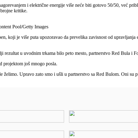
revanjem i električne energije više neće biti gotovo 50/50, već pribl
brojne kritike.
ontent Pool/Getty Images
pen, koji je više puta upozoravao da prevelika zavisnost od upravljanja
 rezultat u uvodnim trkama bilo peto mesto, partnerstvo Red Bula i Fo
red projektom još mnogo posla.
e želimo. Upravo zato smo i ušli u partnerstvo sa Red Bulom. Oni su p