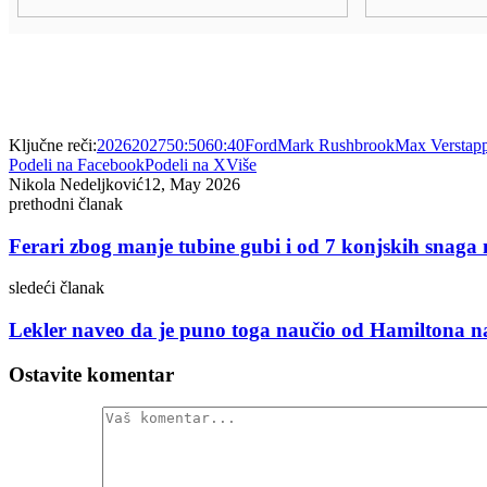
Ključne reči:
2026
2027
50:50
60:40
Ford
Mark Rushbrook
Max Verstap
Podeli na Facebook
Podeli na X
Više
Nikola Nedeljković
12, May 2026
prethodni članak
Ferari zbog manje tubine gubi i od 7 konjskih snaga na
sledeći članak
Lekler naveo da je puno toga naučio od Hamiltona n
Ostavite komentar