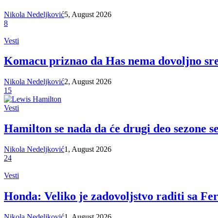
Nikola Nedeljković
5, August 2026
8
Vesti
Komacu priznao da Has nema dovoljno sred
Nikola Nedeljković
2, August 2026
15
Vesti
Hamilton se nada da će drugi deo sezone se
Nikola Nedeljković
1, August 2026
24
Vesti
Honda: Veliko je zadovoljstvo raditi sa 
Nikola Nedeljković
1, August 2026