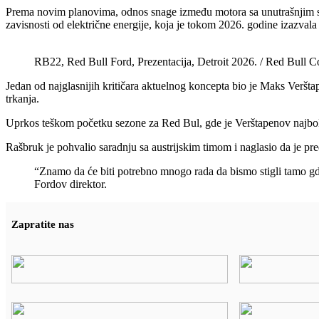
Prema novim planovima, odnos snage između motora sa unutrašnjim sago
zavisnosti od električne energije, koja je tokom 2026. godine izazvala 
RB22, Red Bull Ford, Prezentacija, Detroit 2026. / Red Bull C
Jedan od najglasnijih kritičara aktuelnog koncepta bio je Maks Veršta
trkanja.
Uprkos teškom početku sezone za Red Bul, gde je Verštapenov najbolji
Rašbruk je pohvalio saradnju sa austrijskim timom i naglasio da je p
“Znamo da će biti potrebno mnogo rada da bismo stigli tamo gd
Fordov direktor.
Zapratite nas