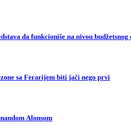
stava da funkcioniše na nivou budžetsnog 
zone sa Ferarijem biti jači nego prvi
Fernandom Alonsom