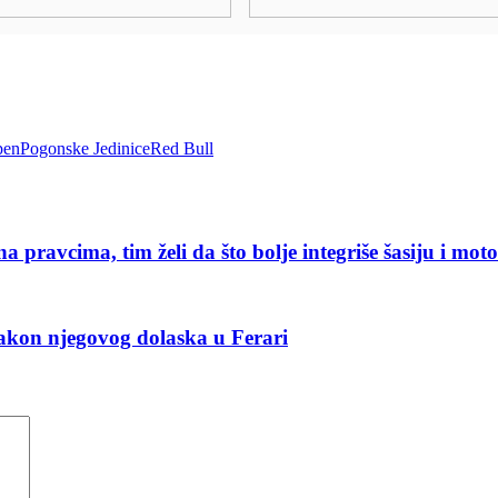
pen
Pogonske Jedinice
Red Bull
 pravcima, tim želi da što bolje integriše šasiju i mot
akon njegovog dolaska u Ferari