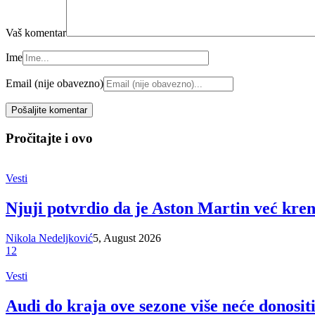
Vaš komentar
Ime
Email (nije obavezno)
Pročitajte i ovo
Vesti
Njuji potvrdio da je Aston Martin već kre
Nikola Nedeljković
5, August 2026
12
Vesti
Audi do kraja ove sezone više neće donosit