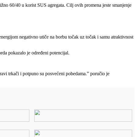
ižno 60/40 u korist SUS agregata. Cilj ovih promena jeste smanjenje
 energijom negativno utiče na borbu točak uz točak i samu atraktivnost
rda pokazalo je određeni potencijal.
ravi trkači i potpuno su posvećeni pobedama.” poručio je