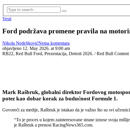
Vesti
Ford podržava promene pravila na motori
Nikola Nedeljković
Nema komentara
objavljeno
12. May 2026. at 9:00 am
RB22, Red Bull Ford, Prezentacija, Detroit 2026. / Red Bull Content
Mark Rašbruk, globalni direktor Fordovog motosport 
potez kao dobar korak za budućnost Formule 1.
Govoreći za medije, Rašbruk je istakao da je važno što su svi učesnic
“To je proces u kojem zainteresovane strane iznose svoja mišlje
je Rašbruk a prenosi RacingNews365.com.