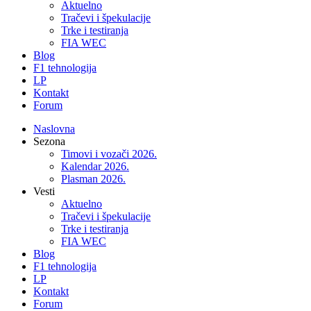
Aktuelno
Tračevi i špekulacije
Trke i testiranja
FIA WEC
Blog
F1 tehnologija
LP
Kontakt
Forum
Naslovna
Sezona
Timovi i vozači 2026.
Kalendar 2026.
Plasman 2026.
Vesti
Aktuelno
Tračevi i špekulacije
Trke i testiranja
FIA WEC
Blog
F1 tehnologija
LP
Kontakt
Forum