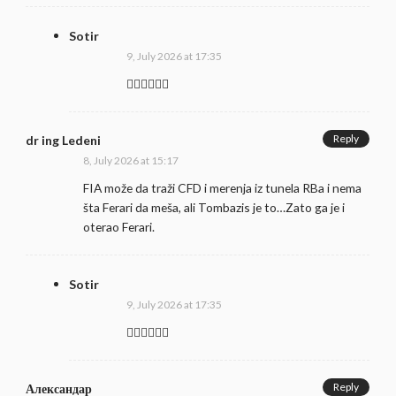
Sotir
9, July 2026 at 17:35
👍🏻👍🏻👍🏻
Reply
dr ing Ledeni
8, July 2026 at 15:17
FIA može da traži CFD i merenja iz tunela RBa i nema
šta Ferari da meša, ali Tombazis je to…Zato ga je i
oterao Ferari.
Sotir
9, July 2026 at 17:35
👍🏻👍🏻👍🏻
Reply
Александар