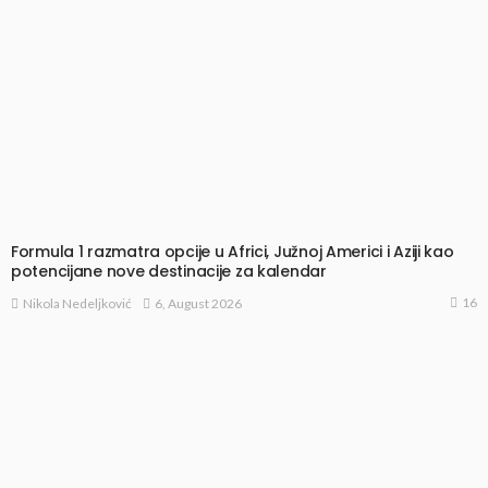
Formula 1 razmatra opcije u Africi, Južnoj Americi i Aziji kao
potencijane nove destinacije za kalendar
16
6, August 2026
Nikola Nedeljković