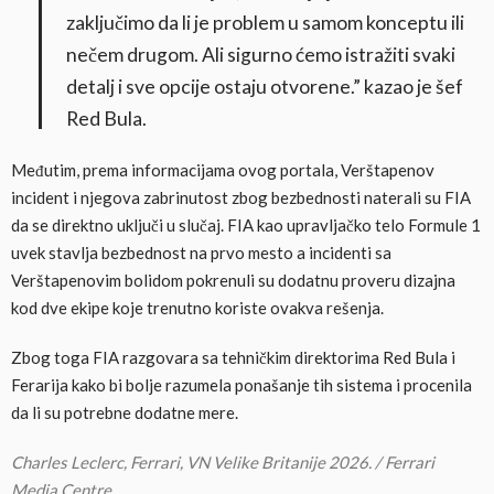
zaključimo da li je problem u samom konceptu ili
nečem drugom. Ali sigurno ćemo istražiti svaki
detalj i sve opcije ostaju otvorene.” kazao je šef
Red Bula.
Međutim, prema informacijama ovog portala, Verštapenov
incident i njegova zabrinutost zbog bezbednosti naterali su FIA
da se direktno uključi u slučaj. FIA kao upravljačko telo Formule 1
uvek stavlja bezbednost na prvo mesto a incidenti sa
Verštapenovim bolidom pokrenuli su dodatnu proveru dizajna
kod dve ekipe koje trenutno koriste ovakva rešenja.
Zbog toga FIA razgovara sa tehničkim direktorima Red Bula i
Ferarija kako bi bolje razumela ponašanje tih sistema i procenila
da li su potrebne dodatne mere.
Charles Leclerc, Ferrari, VN Velike Britanije 2026. / Ferrari
Media Centre