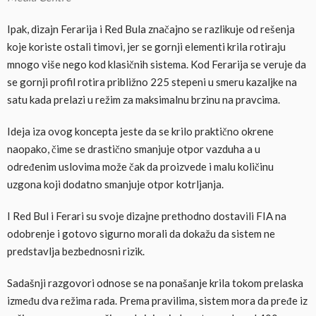
Ipak, dizajn Ferarija i Red Bula značajno se razlikuje od rešenja
koje koriste ostali timovi, jer se gornji elementi krila rotiraju
mnogo više nego kod klasičnih sistema. Kod Ferarija se veruje da
se gornji profil rotira približno 225 stepeni u smeru kazaljke na
satu kada prelazi u režim za maksimalnu brzinu na pravcima.
Ideja iza ovog koncepta jeste da se krilo praktično okrene
naopako, čime se drastično smanjuje otpor vazduha a u
određenim uslovima može čak da proizvede i malu količinu
uzgona koji dodatno smanjuje otpor kotrljanja.
I Red Bul i Ferari su svoje dizajne prethodno dostavili FIA na
odobrenje i gotovo sigurno morali da dokažu da sistem ne
predstavlja bezbednosni rizik.
Sadašnji razgovori odnose se na ponašanje krila tokom prelaska
između dva režima rada. Prema pravilima, sistem mora da pređe iz