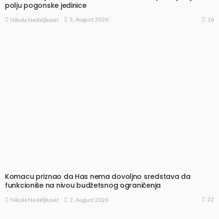
polju pogonske jedinice
16
5, August 2026
Nikola Nedeljković
Komacu priznao da Has nema dovoljno sredstava da
funkcioniše na nivou budžetsnog ograničenja
22
2, August 2026
Nikola Nedeljković