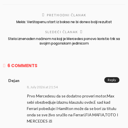
PRETHODNI ČLANAK
Mekis: Verštapenu start iz boksa ne bi doneo bolji rezultat
SLEDEĆI ČLANAK
Stela iznenađen načinom na koji je Mercedes ponovo koristio trik sa
svojim pogonskom jedinicom
6 COMMENTS
Reply
Dejan
8, July 2026 at 21:54
Prvo Mercedesu da se dodatno proveri motor.Max
sebi obezbedjuje izlaznu klauzulu ovde.E sad kad
Ferrari pobeđuje i Hamilton može da se bori za titulu
onda se sve živo sručilo na Ferrari.FIA MAFIA,TOTO I
MERCEDES 💩