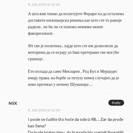
8, July 2026 at 12:42
А шта вам тешко да испитујете Ферари па да осталима
доставите инжињерска решења као што сте то раније
радили , не би ли се поново немачке екипе
фаворизовале .
Јбт све је политика , хајде што сте им дозволили да
моторима да се играју ал баш претераше све могуће
границе .
Ето испада да само Мекларен , Ред Бул и Мерцедес
имају права. на борбе за титулу немој случајно да је
неко претекао у нечему Шумахера …
Reply
NSX
8, July 2026 at 12:34
I posle se čudite što hoće da ode iz RB… Zar da prođe
kao Sena?
Da bude lojalan timu, da bi gazda bio srećniji (bogatiji)