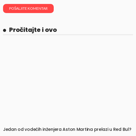
Pročitajte i ovo
Jedan od vodećih inženjera Aston Martina prelazi u Red Bul?