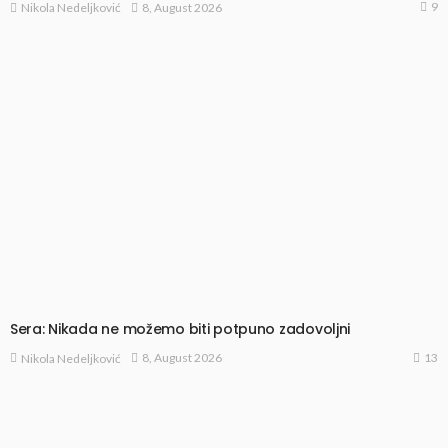
9
8, August 2026
Nikola Nedeljković
Sera: Nikada ne možemo biti potpuno zadovoljni
13
8, August 2026
Nikola Nedeljković