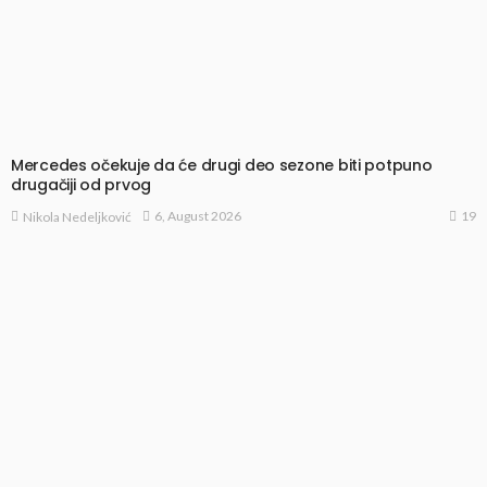
Mercedes očekuje da će drugi deo sezone biti potpuno
drugačiji od prvog
19
6, August 2026
Nikola Nedeljković