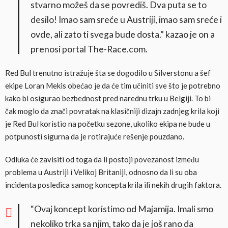
stvarno možeš da se povrediš. Dva puta se to
desilo! Imao sam sreće u Austriji, imao sam sreće i
ovde, ali zato ti svega bude dosta.” kazao je on a
prenosi portal The-Race.com.
Red Bul trenutno istražuje šta se dogodilo u Silverstonu a šef
ekipe Loran Mekis obećao je da će tim učiniti sve što je potrebno
kako bi osigurao bezbednost pred narednu trku u Belgiji. To bi
čak moglo da znači povratak na klasičniji dizajn zadnjeg krila koji
je Red Bul koristio na početku sezone, ukoliko ekipa ne bude u
potpunosti sigurna da je rotirajuće rešenje pouzdano.
Odluka će zavisiti od toga da li postoji povezanost između
problema u Austriji i Velikoj Britaniji, odnosno da li su oba
incidenta posledica samog koncepta krila ili nekih drugih faktora.
“Ovaj koncept koristimo od Majamija. Imali smo
nekoliko trka sa njim, tako da je još rano da