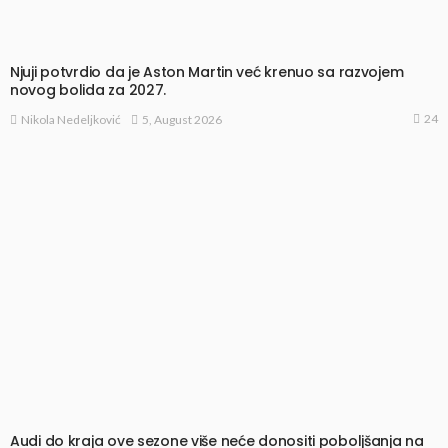
Njuji potvrdio da je Aston Martin već krenuo sa razvojem
novog bolida za 2027.
24
5, August 2026
Nikola Nedeljković
Audi do kraja ove sezone više neće donositi poboljšanja na