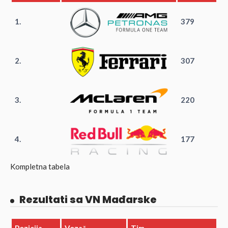
1.
379
2.
307
3.
220
4.
177
Kompletna tabela
Rezultati sa VN Mađarske
Pozicija
Vozač
Tim