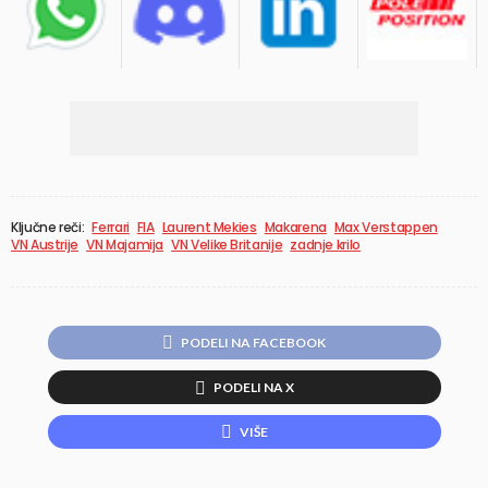
Ključne reči:
Ferrari
FIA
Laurent Mekies
Makarena
Max Verstappen
VN Austrije
VN Majamija
VN Velike Britanije
zadnje krilo
PODELI NA FACEBOOK
PODELI NA X
VIŠE