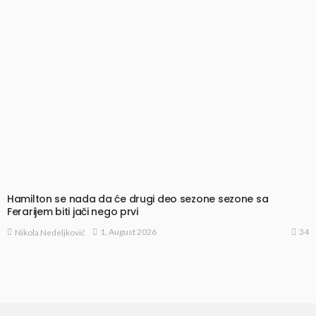
Hamilton se nada da će drugi deo sezone sezone sa
Ferarijem biti jači nego prvi
34
1, August 2026
Nikola Nedeljković