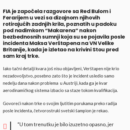
FIA je započela razgovore sa Red Bulom i
Ferarijem u vezi sa dizajnom njihovih
rotirajućih zadnjih krila, poznatih u padoku
pod nadimkom “Makarena” nakon
bezbednosnih sumnji koja su se pojavila posle
incidenta Maksa Verštapena na VN Velike
Britanije, kada je izletao na krivini Stou pred
sam kraj trke.
Iako tačni detalji kvara još nisu objavljeni, Verštapen nije krio
nezadovoljstvo, posebno zato što je incident usledio samo
nedelju dana nakon problema u Austriji, kada ga je kvar
aerodinamičkog sistema izbacio sa staze tokom kvalifikacija.
Govoreći nakon trke o svojim ljutitim porukama preko radija
posle incidenta, četvorostruki svetski šampion je rekao.
“U tom trenutku je bilo izuzetno opasno, jer