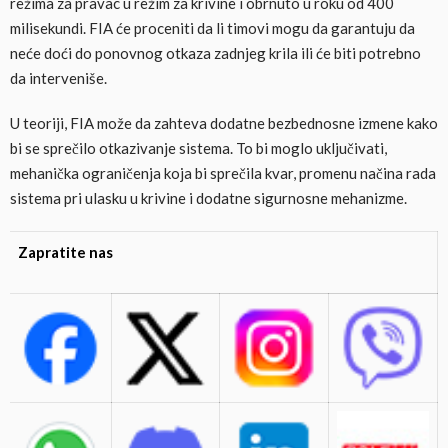
režima za pravac u režim za krivine i obrnuto u roku od 400
milisekundi. FIA će proceniti da li timovi mogu da garantuju da
neće doći do ponovnog otkaza zadnjeg krila ili će biti potrebno
da interveniše.
U teoriji, FIA može da zahteva dodatne bezbednosne izmene kako
bi se sprečilo otkazivanje sistema. To bi moglo uključivati,
mehanička ograničenja koja bi sprečila kvar, promenu načina rada
sistema pri ulasku u krivine i dodatne sigurnosne mehanizme.
Zapratite nas