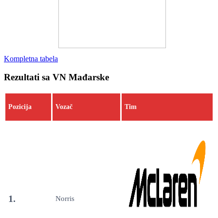
Kompletna tabela
Rezultati sa VN Mađarske
Pozicija
Vozač
Tim
1.
Norris