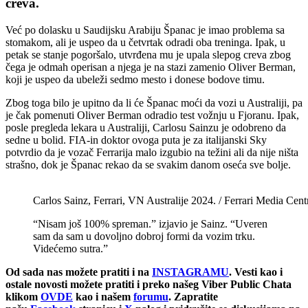
creva.
Već po dolasku u Saudijsku Arabiju Španac je imao problema sa
stomakom, ali je uspeo da u četvrtak odradi oba treninga. Ipak, u
petak se stanje pogoršalo, utvrđena mu je upala slepog creva zbog
čega je odmah operisan a njega je na stazi zamenio Oliver Berman,
koji je uspeo da ubeleži sedmo mesto i donese bodove timu.
Zbog toga bilo je upitno da li će Španac moći da vozi u Australiji, pa
je čak pomenuti Oliver Berman odradio test vožnju u Fjoranu. Ipak,
posle pregleda lekara u Australiji, Carlosu Sainzu je odobreno da
sedne u bolid. FIA-in doktor ovoga puta je za italijanski Sky
potvrdio da je vozač Ferrarija malo izgubio na težini ali da nije ništa
strašno, dok je Španac rekao da se svakim danom oseća sve bolje.
Carlos Sainz, Ferrari, VN Australije 2024. / Ferrari Media Cent
“Nisam još 100% spreman.” izjavio je Sainz. “Uveren
sam da sam u dovoljno dobroj formi da vozim trku.
Videćemo sutra.”
Od sada nas možete pratiti i na
INSTAGRAMU
. Vesti kao i
ostale novosti možete pratiti i preko našeg Viber Public Chata
klikom
OVDE
kao i našem
forumu
. Zapratite