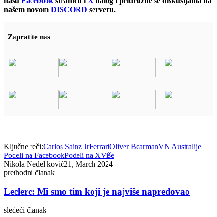
našu
Facebook
stranicu i
X
nalog i pridružite se diskusijama na
našem novom
DISCORD
serveru.
Zapratite nas
Ključne reči:
Carlos Sainz Jr
Ferrari
Oliver Bearman
VN Australije
Podeli na Facebook
Podeli na X
Više
Nikola Nedeljković
21, March 2024
prethodni članak
Leclerc: Mi smo tim koji je najviše napredovao
sledeći članak