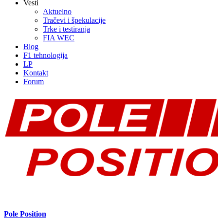
Vesti
Aktuelno
Tračevi i špekulacije
Trke i testiranja
FIA WEC
Blog
F1 tehnologija
LP
Kontakt
Forum
Pole Position