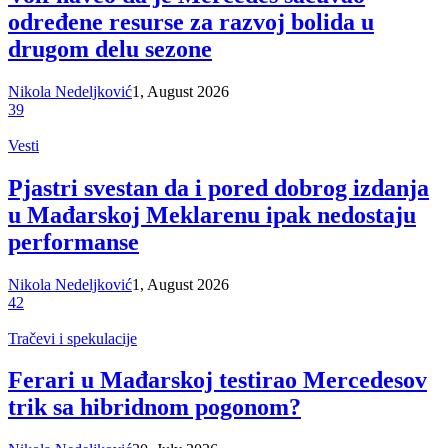
određene resurse za razvoj bolida u
drugom delu sezone
Nikola Nedeljković
1, August 2026
39
Vesti
Pjastri svestan da i pored dobrog izdanja
u Mađarskoj Meklarenu ipak nedostaju
performanse
Nikola Nedeljković
1, August 2026
42
Tračevi i spekulacije
Ferari u Mađarskoj testirao Mercedesov
trik sa hibridnom pogonom?