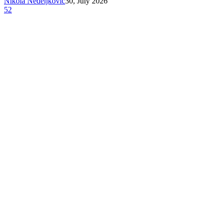
Nikola Nedeljković
30, July 2026
52