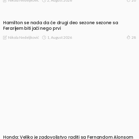
2, August 2026
Nikola Nedeljković
20
Hamilton se nada da će drugi deo sezone sezone sa
Ferarijem biti jači nego prvi
1, August 2026
Nikola Nedeljković
28
Honda: Veliko je zadovoljstvo raditi sa Fernandom Alonsom