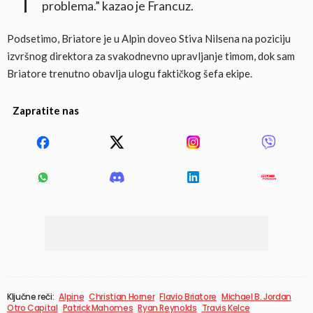
problema.” kazao je Francuz.
Podsetimo, Briatore je u Alpin doveo Stiva Nilsena na poziciju
izvršnog direktora za svakodnevno upravljanje timom, dok sam
Briatore trenutno obavlja ulogu faktičkog šefa ekipe.
Zapratite nas
Ključne reči:
Alpine
Christian Horner
Flavio Briatore
Michael B. Jordan
Otro Capital
Patrick Mahomes
Ryan Reynolds
Travis Kelce