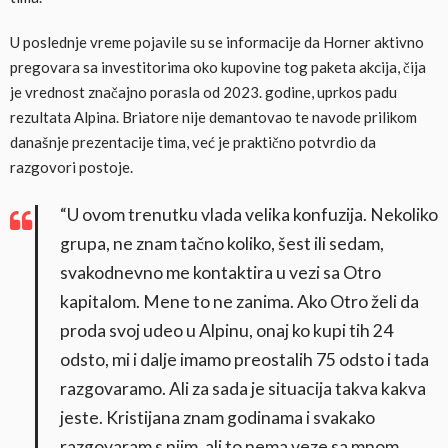
U poslednje vreme pojavile su se informacije da Horner aktivno
pregovara sa investitorima oko kupovine tog paketa akcija, čija
je vrednost značajno porasla od 2023. godine, uprkos padu
rezultata Alpina. Briatore nije demantovao te navode prilikom
današnje prezentacije tima, već je praktično potvrdio da
razgovori postoje.
“U ovom trenutku vlada velika konfuzija. Nekoliko
grupa, ne znam tačno koliko, šest ili sedam,
svakodnevno me kontaktira u vezi sa Otro
kapitalom. Mene to ne zanima. Ako Otro želi da
proda svoj udeo u Alpinu, onaj ko kupi tih 24
odsto, mi i dalje imamo preostalih 75 odsto i tada
razgovaramo. Ali za sada je situacija takva kakva
jeste. Kristijana znam godinama i svakako
razgovaram s njim, ali to nema veze sa mnom.