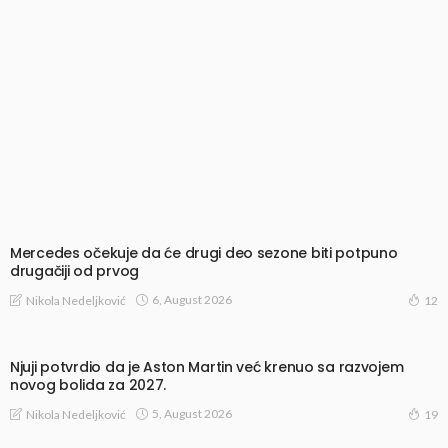
Mercedes očekuje da će drugi deo sezone biti potpuno
drugačiji od prvog
6, August 2026
Nikola Nedeljković
12
Njuji potvrdio da je Aston Martin već krenuo sa razvojem
novog bolida za 2027.
5, August 2026
Nikola Nedeljković
19