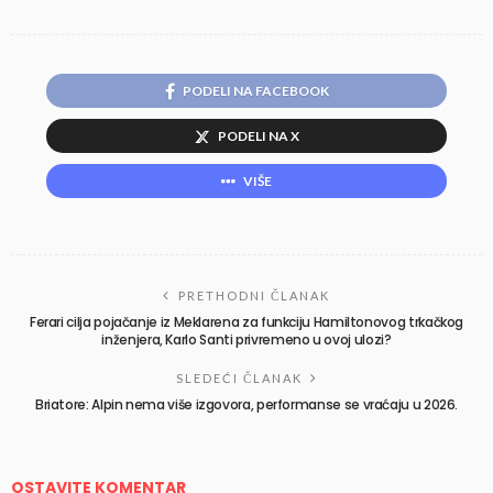
PODELI NA FACEBOOK
PODELI NA X
VIŠE
PRETHODNI ČLANAK
Ferari cilja pojačanje iz Meklarena za funkciju Hamiltonovog trkačkog
inženjera, Karlo Santi privremeno u ovoj ulozi?
SLEDEĆI ČLANAK
Briatore: Alpin nema više izgovora, performanse se vraćaju u 2026.
OSTAVITE KOMENTAR