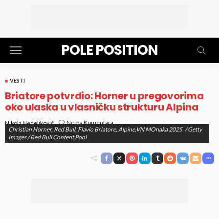
POLE POSITION
VESTI
Briatore potvrdio: Horner u pregovorima
oko ulaska u vlasničku strukturu Alpina
Nema Komentara
Nikola Nedeljković
Christian Horner, Red Bull, Flavio Briatore, Alpine,VN MOnaka 2025. / Getty
objavljeno
23. Jan 2026. at 8:16 pm
Images / Red Bull Content Pool