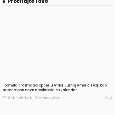
Pročitajte i ovo
Formula 1 razmatra opcije u Africi, Južnoj Americi i Aziji kao
potencijane nove destinacije za kalendar
6, August 2026
Nikola Nedeljković
12