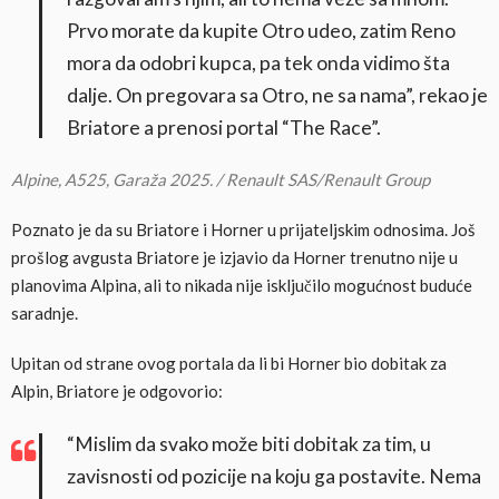
Prvo morate da kupite Otro udeo, zatim Reno
mora da odobri kupca, pa tek onda vidimo šta
dalje. On pregovara sa Otro, ne sa nama”, rekao je
Briatore a prenosi portal “The Race”.
Alpine, A525, Garaža 2025. / Renault SAS/Renault Group
Poznato je da su Briatore i Horner u prijateljskim odnosima. Još
prošlog avgusta Briatore je izjavio da Horner trenutno nije u
planovima Alpina, ali to nikada nije isključilo mogućnost buduće
saradnje.
Upitan od strane ovog portala da li bi Horner bio dobitak za
Alpin, Briatore je odgovorio:
“Mislim da svako može biti dobitak za tim, u
zavisnosti od pozicije na koju ga postavite. Nema