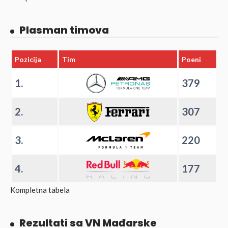
Plasman timova
Pozicija
Tim
Poeni
1.
379
2.
307
3.
220
4.
177
Kompletna tabela
Rezultati sa VN Mađarske