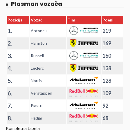
Plasman vozača
Pozicija
Vozač
Tim
Poeni
1.
219
Antonelli
2.
169
Hamilton
3.
160
Russell
4.
138
Leclerc
5.
128
Norris
6.
109
Verstappen
7.
92
Piastri
8.
68
Hadjar
Kompletna tabela