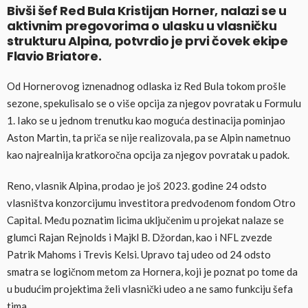
Bivši šef Red Bula Kristijan Horner, nalazi se u
aktivnim pregovorima o ulasku u vlasničku
strukturu Alpina, potvrdio je prvi čovek ekipe
Flavio Briatore.
Od Hornerovog iznenadnog odlaska iz Red Bula tokom prošle
sezone, spekulisalo se o više opcija za njegov povratak u Formulu
1. Iako se u jednom trenutku kao moguća destinacija pominjao
Aston Martin, ta priča se nije realizovala, pa se Alpin nametnuo
kao najrealnija kratkoročna opcija za njegov povratak u padok.
Reno, vlasnik Alpina, prodao je još 2023. godine 24 odsto
vlasništva konzorcijumu investitora predvođenom fondom Otro
Capital. Među poznatim licima uključenim u projekat nalaze se
glumci Rajan Rejnolds i Majkl B. Džordan, kao i NFL zvezde
Patrik Mahoms i Trevis Kelsi. Upravo taj udeo od 24 odsto
smatra se logičnom metom za Hornera, koji je poznat po tome da
u budućim projektima želi vlasnički udeo a ne samo funkciju šefa
tima.