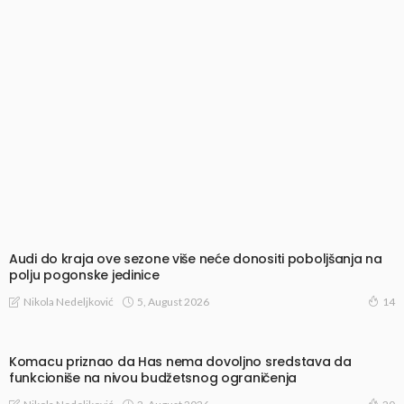
Audi do kraja ove sezone više neće donositi poboljšanja na
polju pogonske jedinice
5, August 2026
Nikola Nedeljković
14
Komacu priznao da Has nema dovoljno sredstava da
funkcioniše na nivou budžetsnog ograničenja