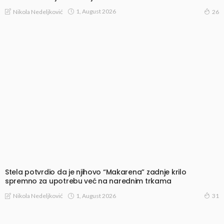
1, August 2026
Nikola Nedeljković
26
Stela potvrdio da je njihovo “Makarena” zadnje krilo
spremno za upotrebu već na narednim trkama
1, August 2026
Nikola Nedeljković
31