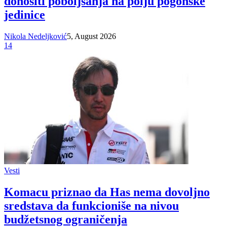
donositi poboljšanja na polju pogonske
jedinice
Nikola Nedeljković
5, August 2026
14
Vesti
Komacu priznao da Has nema dovoljno
sredstava da funkcioniše na nivou
budžetsnog ograničenja