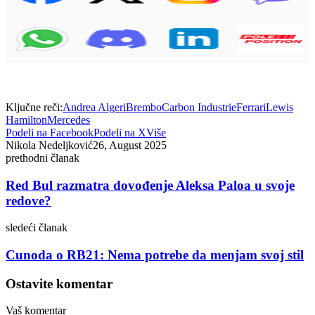
Ključne reči:
Andrea Algeri
Brembo
Carbon Industrie
Ferrari
Lewis
Hamilton
Mercedes
Podeli na Facebook
Podeli na X
Više
Nikola Nedeljković
26, August 2025
prethodni članak
Red Bul razmatra dovođenje Aleksa Paloa u svoje
redove?
sledeći članak
Cunoda o RB21: Nema potrebe da menjam svoj stil
Ostavite komentar
Vaš komentar