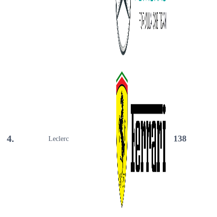
4.
138
Leclerc