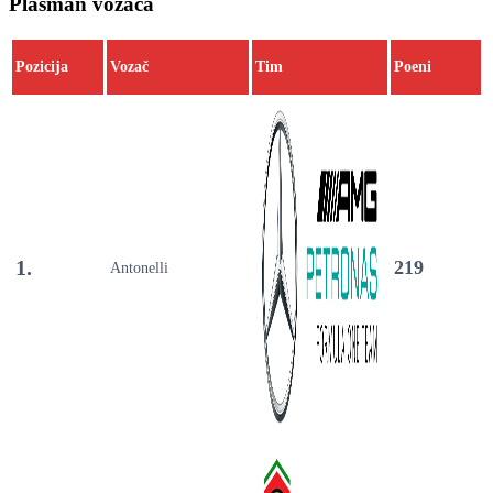
Plasman vozača
Pozicija
Vozač
Tim
Poeni
1.
219
Antonelli