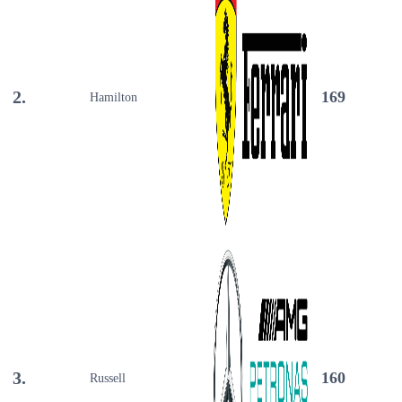
2.
169
Hamilton
3.
160
Russell