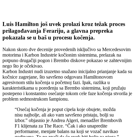
Luis Hamilton još uvek prolazi kroz težak proces
prilagođavanja Ferariju, a glavna prepreka
pokazala se u baš u procesu kočenja.
Nakon skoro dve decenije provedenih isključivo sa Mercedesovim
motorima i Karbon Industrie kočionim sistemima, prelazak na
potpuno drugačiji pogon i Brembo diskove pokazao se zahtevnijim
nego što je očekivao.
Karbon Industri nudi izuzetno snažano inicijalno prianjanje kada su
kočnice zagrejane, što savršeno odgovara Hamiltonovom
agresivnom stilu kočenja u početnoj fazi. Ipak, razlika u
karakteristikama u poređenju sa Brembo sistemima, koji pružaju
postepeno i konstantno osećanje tokom cele faze kočenja stvorila je
problem sedmostrukom šampionu.
“Osećaj kočenja je poput cipela koje obujete, možda
nisu najbolje, ali ako vam savršeno pristaju, bolji su
izbor.” objasnio je Andrea Algeri, menadžer Brembovih
F1 klijenata za The Race. “Čak i ako unapredite
performanse, menjate balans na koji se vozač navikao
godinama. To ne znači da će uvek biti bolje za njega.”