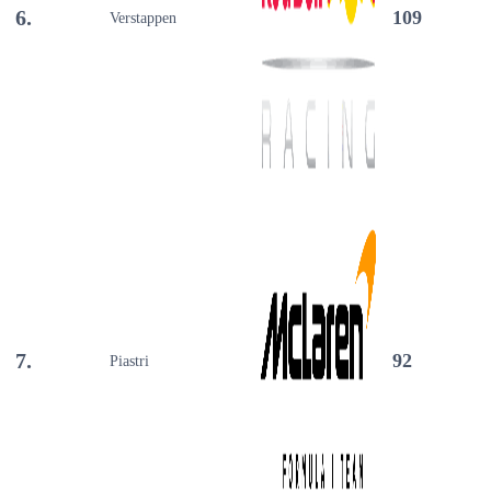
6.
109
Verstappen
7.
92
Piastri