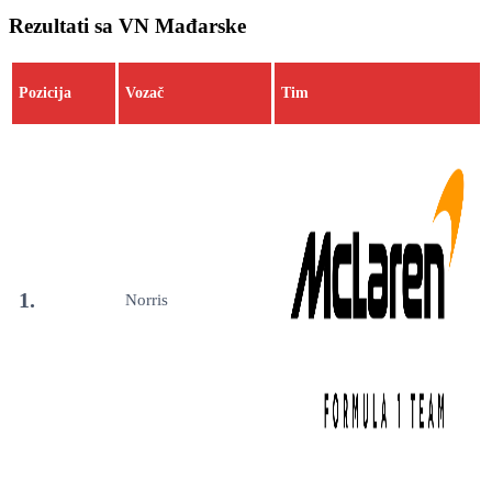
Rezultati sa VN Mađarske
Pozicija
Vozač
Tim
1.
Norris