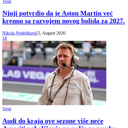
Vesti
Njuji potvrdio da je Aston Martin već
krenuo sa razvojem novog bolida za 2027.
Nikola Nedeljković
5, August 2026
18
Vesti
Audi do kraja ove sezone više neće