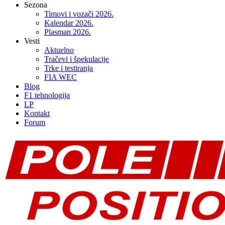
Sezona
Timovi i vozači 2026.
Kalendar 2026.
Plasman 2026.
Vesti
Aktuelno
Tračevi i špekulacije
Trke i testiranja
FIA WEC
Blog
F1 tehnologija
LP
Kontakt
Forum