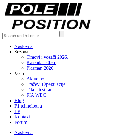
Naslovna
Sezona
Timovi i vozači 2026.
Kalendar 2026.
Plasman 2026.
Vesti
Aktuelno
Tračevi i špekulacije
Trke i testiranja
FIA WEC
Blog
F1 tehnologija
LP
Kontakt
Forum
Naslovna