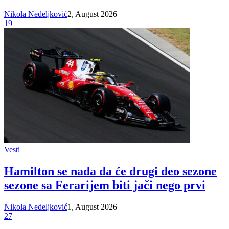
Nikola Nedeljković
2, August 2026
19
Vesti
Hamilton se nada da će drugi deo sezone
sezone sa Ferarijem biti jači nego prvi
Nikola Nedeljković
1, August 2026
27