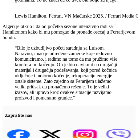
Lewis Hamilton, Ferrari, VN Mađarske 2025. / Ferrari Media 
Algeri je otkrio i da od početka sezone intenzivno radi sa
Hamiltonom kako bi mu pomogao da pronađe osećaj u Ferrarijevom
bolidu.
“Bilo je uzbudljivo početi saradnju sa Luisom.
Naravno, imao je određene zamerke koje redovno
komuniciramo, i radimo na tome da mu pružimo više
komfora pri kočenju. On je bio naviknut na drugačiji
materijal i drugačija podešavanja, koji pored kočnica
uključuje i motorno kočenje, rekuperaciju energije i
ostale sisteme. Zato zajedno sa Ferarijem ulažemo
veliki pritisak da pronađemo rešenje. To je veliki
izazov, ali upravo kroz ovakve situacije razvijamo
proizvod i pomeramo granice.”
Zapratite nas