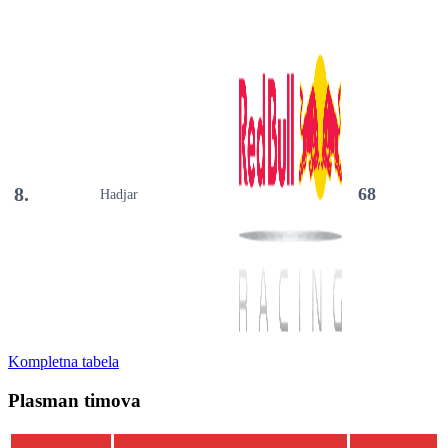
8.
68
Hadjar
Kompletna tabela
Plasman timova