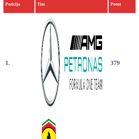
Pozicija
Tim
Poeni
1.
379