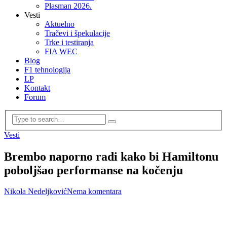
Plasman 2026.
Vesti
Aktuelno
Tračevi i špekulacije
Trke i testiranja
FIA WEC
Blog
F1 tehnologija
LP
Kontakt
Forum
Vesti
Brembo naporno radi kako bi Hamiltonu
poboljšao performanse na kočenju
Nikola Nedeljković
Nema komentara