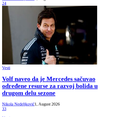
24
Vesti
Volf naveo da je Mercedes sačuvao
određene resurse za razvoj bolida u
drugom delu sezone
Nikola Nedeljković
1, August 2026
33