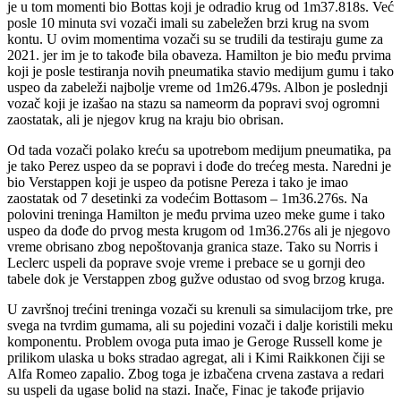
je u tom momenti bio Bottas koji je odradio krug od 1m37.818s. Već
posle 10 minuta svi vozači imali su zabeležen brzi krug na svom
kontu. U ovim momentima vozači su se trudili da testiraju gume za
2021. jer im je to takođe bila obaveza. Hamilton je bio među prvima
koji je posle testiranja novih pneumatika stavio medijum gumu i tako
uspeo da zabeleži najbolje vreme od 1m26.479s. Albon je poslednji
vozač koji je izašao na stazu sa nameorm da popravi svoj ogromni
zaostatak, ali je njegov krug na kraju bio obrisan.
Od tada vozači polako kreću sa upotrebom medijum pneumatika, pa
je tako Perez uspeo da se popravi i dođe do trećeg mesta. Naredni je
bio Verstappen koji je uspeo da potisne Pereza i tako je imao
zaostatak od 7 desetinki za vodećim Bottasom – 1m36.276s. Na
polovini treninga Hamilton je među prvima uzeo meke gume i tako
uspeo da dođe do prvog mesta krugom od 1m36.276s ali je njegovo
vreme obrisano zbog nepoštovanja granica staze. Tako su Norris i
Leclerc uspeli da poprave svoje vreme i prebace se u gornji deo
tabele dok je Verstappen zbog gužve odustao od svog brzog kruga.
U završnoj trećini treninga vozači su krenuli sa simulacijom trke, pre
svega na tvrdim gumama, ali su pojedini vozači i dalje koristili meku
komponentu. Problem ovoga puta imao je Geroge Russell kome je
prilikom ulaska u boks stradao agregat, ali i Kimi Raikkonen čiji se
Alfa Romeo zapalio. Zbog toga je izbačena crvena zastava a redari
su uspeli da ugase bolid na stazi. Inače, Finac je takođe prijavio