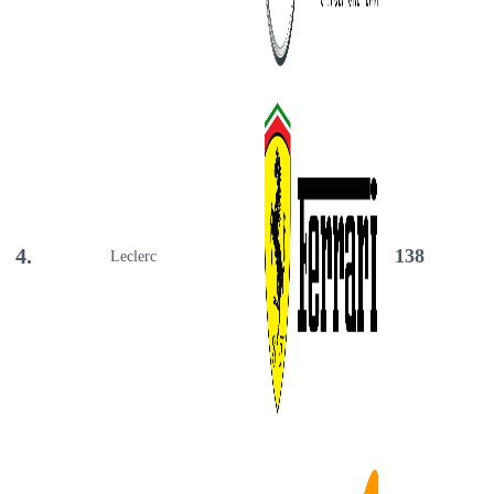
4.
138
Leclerc