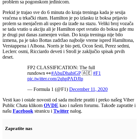
problem sa pogonskom jedinicom.
Prekid je trajao sve do 6 minuta do kraja treninga kada je sesija
vraćena u trkački ritam. Hamilton je po izlasku iz boksa prijavio
prolem sa menjačem ali uspeo da izađe na stazu. Veliki broj vozača
se tada vratio u akciju ali je Hamilton opet svratio do boksa gde mu
je drugi put danas zamenjen volan. Do kraja treninga nije bilo
izmena, pa je tako Bottas zadržao najbolje vreme ispred Hamiltona,
Verstappena i Albona. Norris je bio peti, Ocon šesti, Perez sedmi,
Leclerc osmi, Ricciardo deveti i Stroll je zaključio spisak prvih
deset.
FP2 CLASSIFICATION: The full
rundown 👀
#AbuDhabiGP
🇦🇪
#F1
pic.twitter.com/2qhpPADJIp
— Formula 1 (@F1)
December 11, 2020
Vesti kao i ostale novosti od sada možete pratiti i preko našeg Viber
Public Chata klikom
OVDE
kao i našem forumu. Takođe zapratite i
našu
Facebook
stranicu i
Twitter
nalog.
Zapratite nas