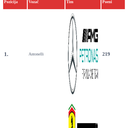
Pozicija
Vozač
Tim
Poeni
1.
219
Antonelli