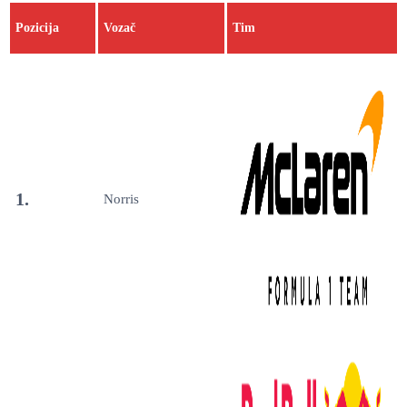
Pozicija
Vozač
Tim
1.
Norris