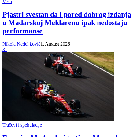
Vesti
Pjastri svestan da i pored dobrog izdanja
u Mađarskoj Meklarenu ipak nedostaju
performanse
Nikola Nedeljković
1, August 2026
31
Tračevi i spekulacije