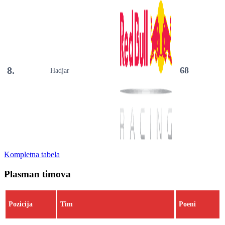
8.
68
Hadjar
Kompletna tabela
Plasman timova
Pozicija
Tim
Poeni