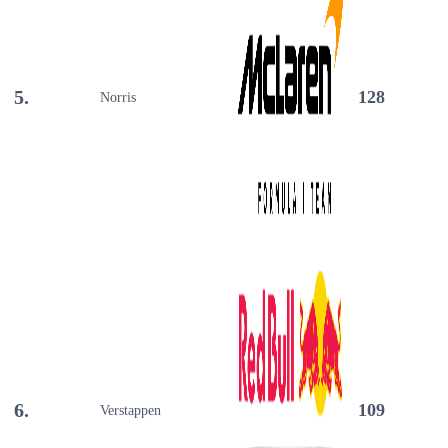
5.
128
Norris
6.
109
Verstappen