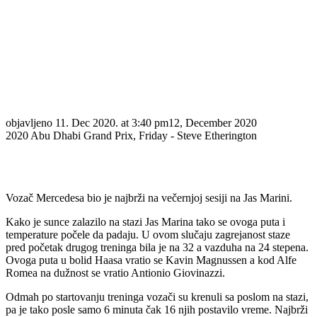
objavljeno
11. Dec 2020. at 3:40 pm
12, December 2020
2020 Abu Dhabi Grand Prix, Friday - Steve Etherington
Vozač Mercedesa bio je najbrži na večernjoj sesiji na Jas Marini.
Kako je sunce zalazilo na stazi Jas Marina tako se ovoga puta i
temperature počele da padaju. U ovom slučaju zagrejanost staze
pred početak drugog treninga bila je na 32 a vazduha na 24 stepena.
Ovoga puta u bolid Haasa vratio se Kavin Magnussen a kod Alfe
Romea na dužnost se vratio Antionio Giovinazzi.
Odmah po startovanju treninga vozači su krenuli sa poslom na stazi,
pa je tako posle samo 6 minuta čak 16 njih postavilo vreme. Najbrži