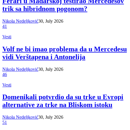
Ferari u Mađarskoj testirao Mercedesov
trik sa hibridnom pogonom?
Nikola Nedeljković
30, July 2026
41
Vesti
Volf ne bi imao problema da u Mercedesu
vidi Verštapena i Antonelija
Nikola Nedeljković
30, July 2026
46
Vesti
Domenikali potvrdio da su trke u Evropi
alternative za trke na Bliskom istoku
Nikola Nedeljković
30, July 2026
51