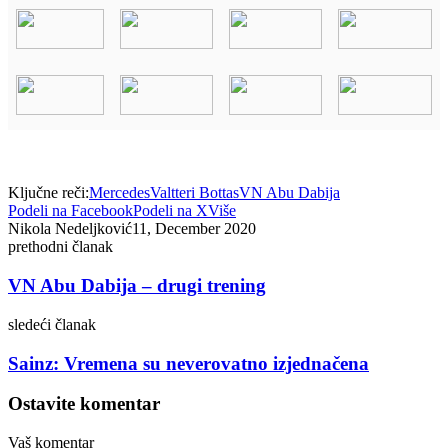
Ključne reči:
Mercedes
Valtteri Bottas
VN Abu Dabija
Podeli na Facebook
Podeli na X
Više
Nikola Nedeljković
11, December 2020
prethodni članak
VN Abu Dabija – drugi trening
sledeći članak
Sainz: Vremena su neverovatno izjednačena
Ostavite komentar
Vaš komentar