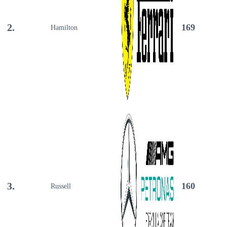
2.
169
Hamilton
3.
160
Russell