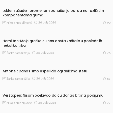
Lekler začuđen promenom ponašanja bolida na različitim
komponentama guma
26, July 2026
Nikola Nedeljković
90
Hamilton: Moje greške su nas dosta koštale u poslednjih
nekoliko trka
26, July 2026
Žarko Samardžija
76
Antoneli: Danas smo uspeli da ograničimo štetu
26, July 2026
Žarko Samardžija
65
Verštapen: Nisam očekivao da ću danas biti na podijumu
26, July 2026
Nikola Nedeljković
77