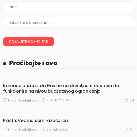
Pročitajte i ovo
Komacu priznao da Has nema dovoljno sredstava da
funkcioniše na nivou budžetsnog ograničenja
2, August 2026
Nikola Nedeljković
24
Pjastri: Veoma sam razočaran
26, July 2026
Nikola Nedeljković
71