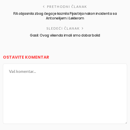
PRETHODNI ČLANAK
FIA objasnila zbog čega je kaznila Pijastrija nakon incidenta sa
Antonelijem i Leklerom
SLEDEĆI ČLANAK
Gasli: Ovog vikenda imali smo dobar bolid
OSTAVITE KOMENTAR