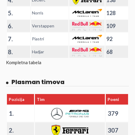
5.
128
Norris
6.
109
Verstappen
7.
92
Piastri
8.
68
Hadjar
Kompletna tabela
Plasman timova
Pozicija
Tim
Poeni
1.
379
2.
307