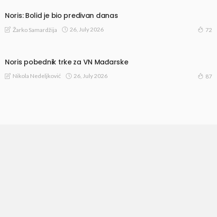
Noris: Bolid je bio predivan danas
26, July 2026
Žarko Samardžija
72
Noris pobednik trke za VN Mađarske
26, July 2026
Nikola Nedeljković
87