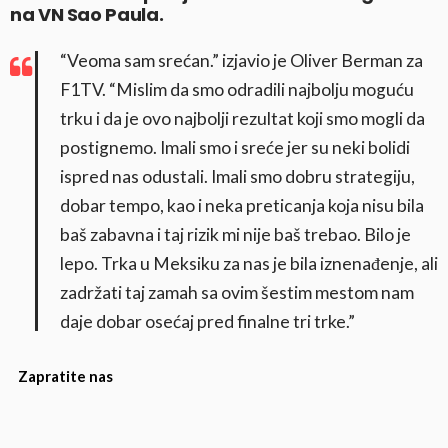
na VN Sao Paula.
“Veoma sam srećan.” izjavio je Oliver Berman za
F1TV. “Mislim da smo odradili najbolju moguću
trku i da je ovo najbolji rezultat koji smo mogli da
postignemo. Imali smo i sreće jer su neki bolidi
ispred nas odustali. Imali smo dobru strategiju,
dobar tempo, kao i neka preticanja koja nisu bila
baš zabavna i taj rizik mi nije baš trebao. Bilo je
lepo. Trka u Meksiku za nas je bila iznenađenje, ali
zadržati taj zamah sa ovim šestim mestom nam
daje dobar osećaj pred finalne tri trke.”
Zapratite nas