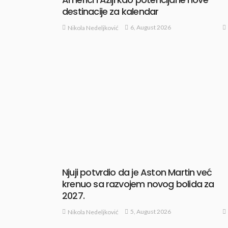
destinacije za kalendar
6, August 2026
Nikola Nedeljković
Njuji potvrdio da je Aston Martin već
krenuo sa razvojem novog bolida za
2027.
5, August 2026
Nikola Nedeljković