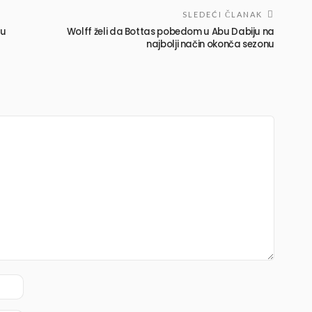
SLEDEĆI ČLANAK
su
Wolff želi da Bottas pobedom u Abu Dabiju na
najbolji način okonča sezonu