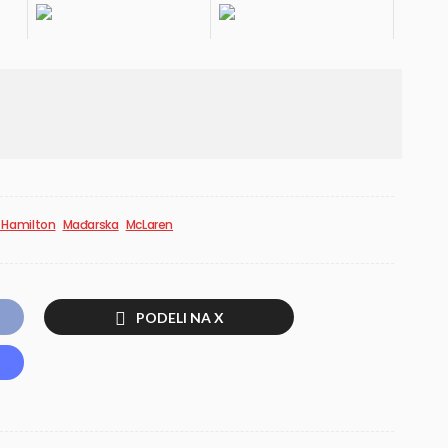
 Hamilton
Mađarska
McLaren
PODELI NA X