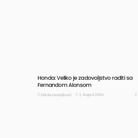
Honda: Veliko je zadovoljstvo raditi sa
Fernandom Alonsom
1, August 2026
Nikola Nedeljković