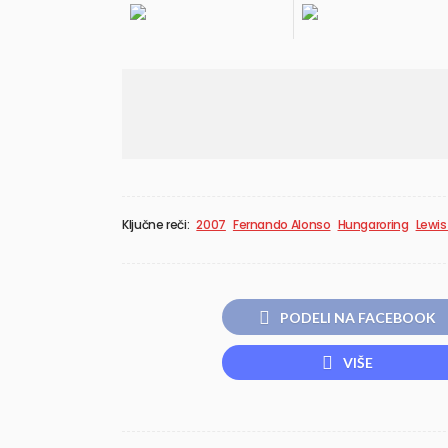
Ključne reči:
2007
Fernando Alonso
Hungaroring
Lewis
PODELI NA FACEBOOK
VIŠE