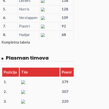
4.
Leclerc
138
5.
Norris
128
6.
Verstappen
109
7.
Piastri
92
8.
Hadjar
68
Kompletna tabela
Plasman timova
Pozicija
Tim
Poeni
1.
379
2.
307
3.
220