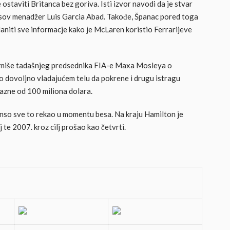
staviti Britanca bez goriva. Isti izvor navodi da je stvar
onsov menadžer Luis Garcia Abad. Takođe, Španac pored toga
aniti sve informacje kako je McLaren koristio Ferrarijeve
rmiše tadašnjeg predsednika FIA-e Maxa Mosleya o
o dovoljno vladajućem telu da pokrene i drugu istragu
kazne od 100 miliona dolara.
onso sve to rekao u momentu besa. Na kraju Hamilton je
 te 2007. kroz cilj prošao kao četvrti.