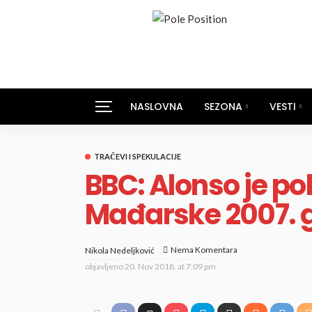
NASLOVNA
SEZONA
VESTI
TRAČEVI I SPEKULACIJE
BBC: Alonso je p
Mađarske 2007. 
Nema Komentara
Nikola Nedeljković
objavljeno
20. Nov 2018. at 7:09 pm