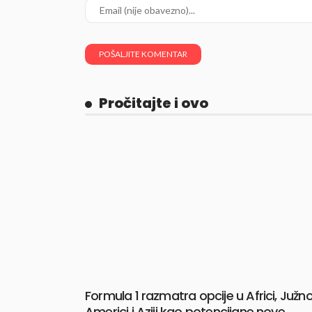
Pročitajte i ovo
Formula 1 razmatra opcije u Africi, Južno
Americi i Aziji kao potencijane nove