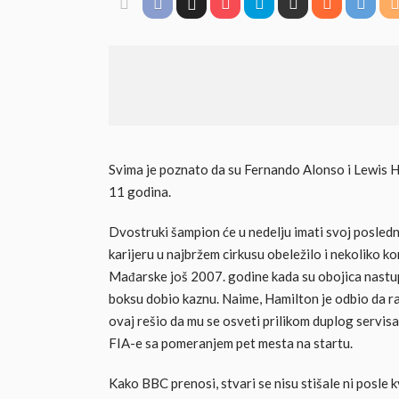
Svima je poznato da su Fernando Alonso i Lewis H
11 godina.
Dvostruki šampion će u nedelju imati svoj posledn
karijeru u najbržem cirkusu obeležilo i nekoliko k
Mađarske još 2007. godine kada su obojica nastu
boksu dobio kaznu. Naime, Hamilton je odbio da ran
ovaj rešio da mu se osveti prilikom duplog servis
FIA-e sa pomeranjem pet mesta na startu.
Kako BBC prenosi, stvari se nisu stišale ni posle 