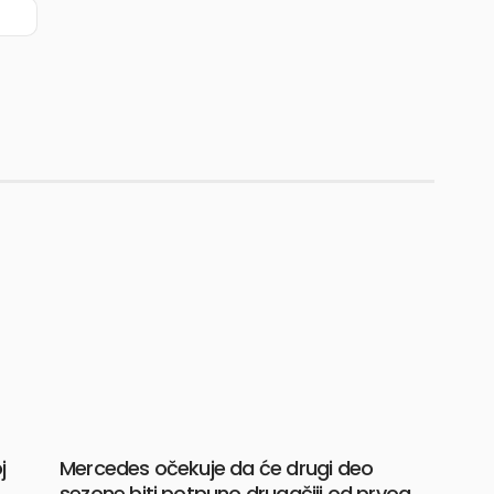
j
Mercedes očekuje da će drugi deo
sezone biti potpuno drugačiji od prvog