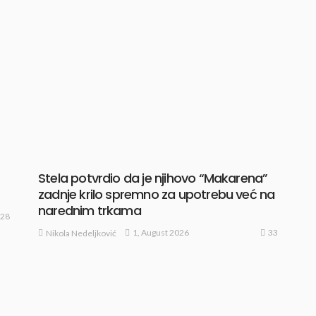
Stela potvrdio da je njihovo “Makarena”
zadnje krilo spremno za upotrebu već na
narednim trkama
28
33
1, August 2026
Nikola Nedeljković