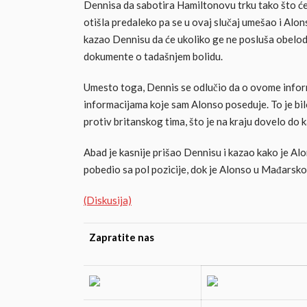
Dennisa da sabotira Hamiltonovu trku tako što će o
otišla predaleko pa se u ovaj slučaj umešao i Al
kazao Dennisu da će ukoliko ge ne posluša obelod
dokumente o tadašnjem bolidu.
Umesto toga, Dennis se odlučio da o ovome info
informacijama koje sam Alonso poseduje. To je bil
protiv britanskog tima, što je na kraju dovelo do 
Abad je kasnije prišao Dennisu i kazao kako je Al
pobedio sa pol pozicije, dok je Alonso u Mađarskoj
(Diskusija)
Zapratite nas