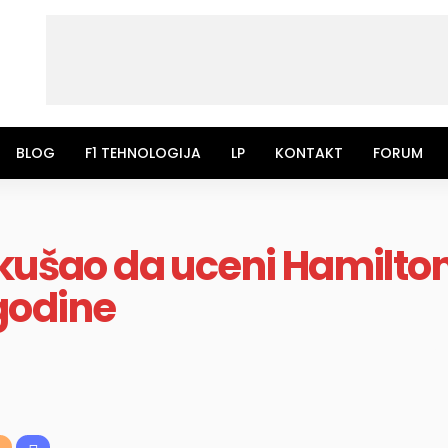
BLOG
F1 TEHNOLOGIJA
LP
KONTAKT
FORUM
okušao da uceni Hamilto
godine